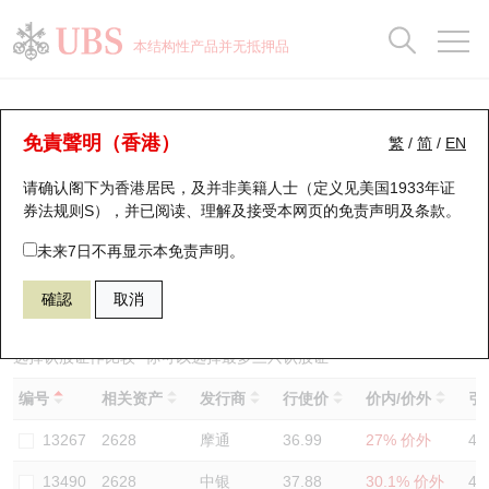
正股数据及市场统计
认股证分析仪
牛熊证分析仪
轮证市场统计
港股通资金流
瑞银轮证教室
认股证
牛熊证
本结构性产品并无抵押品
认股证搜寻
表现
图搜牛熊
表现
十大成交
港股通资金流
十大成交
瑞银轮证教室
认股证分析仪
瑞银认股证一览
街货统计
街货统计
十大升幅/跌幅
正股分析仪
持股比重
每月轮证大市专题
牛熊全景快搜
免責聲明（香港）
繁
/
简
/
EN
表现
街货统计
比较
请确认阁下为香港居民，及并非美籍人士（定义见美国1933年证
新发行瑞银认股证
比较
牛熊证搜寻
比较
十大认股证成交分布
二十大活跃股份
显示所有持股比重
轮证专栏
券法规则S），并已阅读、理解及接受本网页的
免责声明及条款
。
即将到期认股证
牛熊证街货分布图
十天股证占大市成交
恒指成份股
讲座及教育短片
13331 瑞银
认购
未来7日不再显示本免责声明。
2628 中国人寿
確認
取消
认股证到期结算价查找
正股牛熊证列表
资金流
国指成份股
认股证投资者教育
认股证分析仪
新发行瑞银牛熊证
街货统计
科指成份股
牛熊证投资者教育
选择认股证作比较
*你可以选择最多
三
只认股证
编号
相关资产
发行商
行使价
价内/价外
引
认股证速算机
已收回牛熊证剩余价值
三十大平均引伸波幅
相关资产沽空
认股证牛熊证常问问题
13267
2628
摩通
36.99
27% 价外
48
引伸波幅比较图
即将到期牛熊证
业绩及经济日历
13490
2628
中银
37.88
30.1% 价外
46