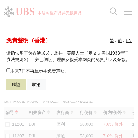
正股数据及市场统计
认股证分析仪
牛熊证分析仪
轮证市场统计
港股通资金流
瑞银轮证教室
认股证
牛熊证
本结构性产品并无抵押品
认股证搜寻
表现
图搜牛熊
表现
十大成交
港股通资金流
十大成交
瑞银轮证教室
认股证分析仪
瑞银认股证一览
街货统计
街货统计
十大升幅/跌幅
正股分析仪
持股比重
每月轮证大市专题
牛熊全景快搜
免責聲明（香港）
繁
/
简
/
EN
表现
街货统计
比较
请确认阁下为香港居民，及并非美籍人士（定义见美国1933年证
新发行瑞银认股证
比较
牛熊证搜寻
比较
十大认股证成交分布
二十大活跃股份
显示所有持股比重
轮证专栏
券法规则S），并已阅读、理解及接受本网页的
免责声明及条款
。
即将到期认股证
牛熊证街货分布图
十天股证占大市成交
恒指成份股
讲座及教育短片
11178 瑞银
认购
未来7日不再显示本免责声明。
DJI 道琼斯指数
確認
取消
认股证到期结算价查找
正股牛熊证列表
资金流
国指成份股
认股证投资者教育
认股证分析仪
新发行瑞银牛熊证
街货统计
科指成份股
牛熊证投资者教育
选择认股证作比较
*你可以选择最多
三
只认股证
编号
相关资产
发行商
行使价
价内/价外
引
认股证速算机
已收回牛熊证剩余价值
三十大平均引伸波幅
相关资产沽空
认股证牛熊证常问问题
11201
DJI
摩利
58,000
7.6% 价外
16
引伸波幅比较图
即将到期牛熊证
业绩及经济日历
11207
DJI
摩通
58,000
7.6% 价外
16