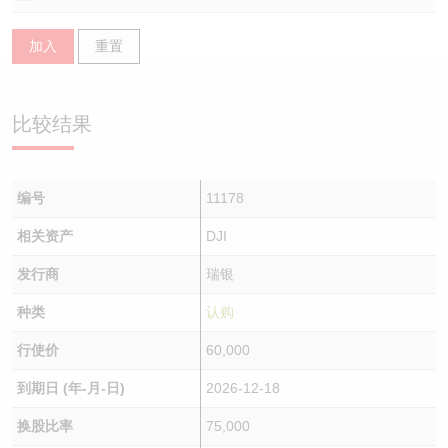
认股证/牛熊证日志
牛熊证到期结算价查找
中资ETFs溢价比较
加入
重置
认股证文件及公告
牛熊证分析仪
AH 股价对照
比较结果
认股证文件及公告 (瑞信)
牛熊证速算机
即市板块表现
牛熊证文件及公告
ADR
编号
11178
牛熊证文件及公告 (瑞信)
收市竞价变化
相关资产
DJI
发行商
瑞银
种类
认购
行使价
60,000
到期日 (年-月-日)
2026-12-18
换股比率
75,000