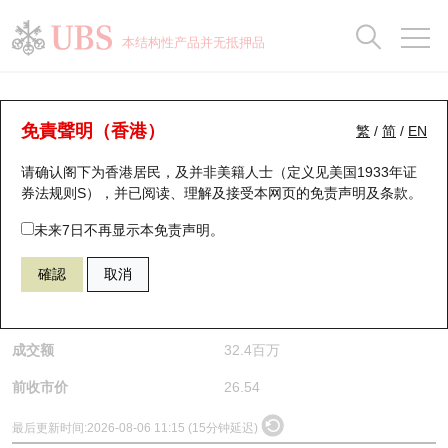
正股数据及市场统计
认股证分析仪
牛熊证分析仪
轮证市场统计
港股通资金流
瑞银轮证教室
认股证
牛熊证
本结构性产品并无抵押品
认股证搜寻
表现
图搜牛熊
表现
十大成交
港股通资金流
十大成交
瑞银轮证教室
正股分析仪
瑞银认股证一览
街货统计
街货统计
十大升幅/跌幅
正股分析仪
持股比重
每月轮证大市专题
牛熊全景快搜
免責聲明（香港）
繁
/
简
/
EN
请确认阁下为香港居民，及并非美籍人士（定义见美国1933年证
新发行瑞银认股证
比较
牛熊证搜寻
比较
十大认股证成交分布
二十大活跃股份
显示所有持股比重
轮证专栏
(9973) 奇瑞汽车
券法规则S），并已阅读、理解及接受本网页的
免责声明及条款
。
9973
奇瑞汽车
即将到期认股证
牛熊证街货分布图
十天股证占大市成交
恒指成份股
讲座及教育短片
未来7日不再显示本免责声明。
$26
0.54
(-2.04%)
確認
取消
认股证到期结算价查找
正股牛熊证列表
资金流
国指成份股
认股证投资者教育
是日最高/最低价
26.78
/
25.8
认股证分析仪
新发行瑞银牛熊证
街货统计
科指成份股
牛熊证投资者教育
成交额
32.4百万
认股证速算机
已收回牛熊证剩余价值
三十大平均引伸波幅
相关资产沽空
认股证牛熊证常问问题
前收市价
26.54
引伸波幅比较图
即将到期牛熊证
业绩及经济日历
最后更新时间:
2026-08-06 11:15 (15分钟延迟)