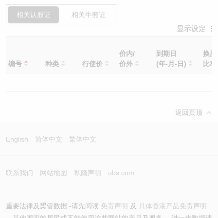
相关认股证
相关牛熊证
显示设定
价内/
到期日
换股
编号
种类
行使价
价外
(年-月-日)
比
返回页顶
English
简体中文
繁体中文
联系我们
网站地图
私隐声明
ubs.com
重要法律及槼管数据 -请先阅读
免责声明
及
具体香港产品免责声明
。其他国家的居民或不能使用这些网站的产品及服务。 进一步数据请