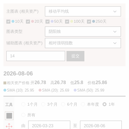
认股证/牛熊证日志
牛熊证到期结算价查找
中资ETFs溢价比较
主图表 (相关资产)
10天
20天
50天
100天
250天
认股证文件及公告
牛熊证分析仪
AH 股价对照
图表类型
认股证文件及公告 (瑞信)
牛熊证速算机
即市板块表现
辅助图表 (相关资产)
牛熊证文件及公告
ADR
提交
牛熊证文件及公告 (瑞信)
收市竞价变化
2026-08-06
26.78
26.78
25.8
25.86
:
开
高
低
价格
相关资产价格
SMA (10): 25.95
SMA (20): 25.69
SMA (50): 25.99
1个月
3个月
6个月
本年度
1年
工具
所有
由
至