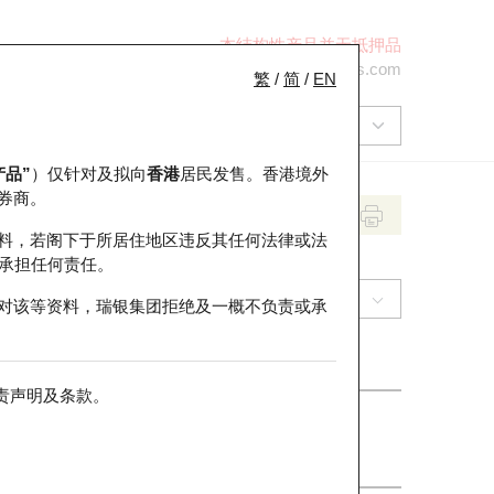
本结构性产品并无抵押品
+852 2971 6668
ol-hkwarrants@ubs.com
繁
/
简
/
EN
产品”
）仅针对及拟向
香港
居民发售。香港境外
券商。
料，若阁下于所居住地区违反其任何法律或法
承担任何责任。
(9896) 名创优品
对该等资料，瑞银集团拒绝及一概不负责或承
责声明及条款
。
收市价
24.6