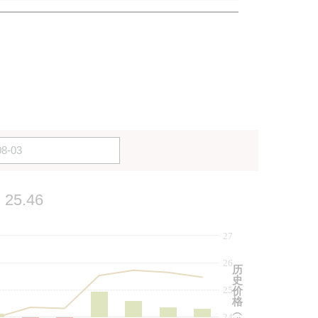
25.46
27
26
历
史
25
价
格
︵
24