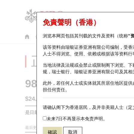
免責聲明（香港）
浏览本网页包括其刊载的文件及资料（统称
“
认股证
牛熊证
美股指数产品
轮证市场统计
该等资料由瑞银证券亚洲有限公司编制，受香
人士不得浏览、使用、依赖或根据该等资料行
正股分析仪
当地法律及法规或会禁止或限制阁下浏览、下
规，瑞士银行、瑞银证券亚洲有限公司及其相
9896
名创优品
此外，若任何人士或实体就其所居住地区提供
担任何责任。
$24.28
0.32
(-1.3%)
请确认阁下为香港居民，及并非美籍人士（定义
是日最高/最低价
24.88
/
24.18
未来7日不再显示本免责声明。
最后更新时间:
2026-08-06 16:20 (15分钟延迟)
確認
取消