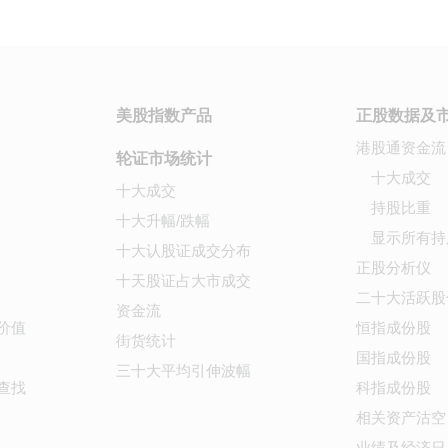
美股指数产品
正股数据及
港股通资金流
轮证市场统计
十大成交
十大成交
持股比重
十大升幅/跌幅
显示所有持
十大认股证成交分布
正股分析仪
十天股证占大市成交
二十大活跃股
资金流
价值
恒指成份股
街货统计
国指成份股
三十大平均引伸波幅
查找
科指成份股
相关资产沽空
业绩及经济日