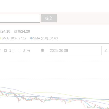
10天
20天
50天
100天
250天
图
提交
低
24.18
价格
24.28
SMA (100): 27.17
SMA (250): 34.63
度
1年
所有
由
至