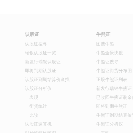
认股证
牛熊证
认股证搜寻
图搜牛熊
瑞银认股证一览
牛熊全景快搜
新发行瑞银认股证
牛熊证搜寻
即将到期认股证
牛熊证街货分布图
认股证到期结算价查找
正股牛熊证列表
认股证分析仪
新发行瑞银牛熊证
表现
已收回牛熊证剩余
街货统计
即将到期牛熊证
比较
牛熊证到期结算价
认股证速算机
牛熊证分析仪
引伸波幅比较图
表现