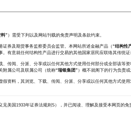
资料”
）需受下列以及网站刊载的免责声明及条款约束。
正股数据及市场统计
瑞银轮证教室
港证券及期货事务监察委员会监管。本网站所述金融产品（
“结构性
事。有意就任何结构性产品进行交易的其他国家居民应联络其传统证
载、传阅、分派、分享或以任何其他方式使用任何部分或全部该等资
关附属公司及联属公司（统称
“瑞银集团”
）概不就阁下的行为负责或
虚假资料，其浏览、下载、传阅、分派、分享或以任何其他方式使用
见美国1933年证券法规则S），并已阅读、理解及接受本网页的
免
成交额
151.85百万
前