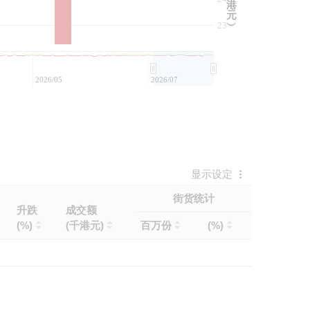
港
元
23
︶
2026/05
2026/07
显示设定
街货统计
升跌
成交额
(%)
(千港元)
百万份
(%)