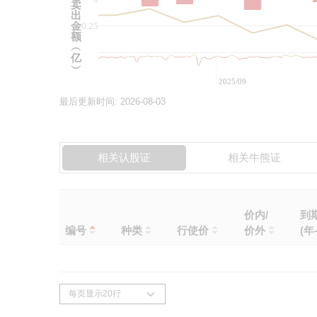
卖
出
金
-0.25
额
︵
亿
︶
2025/09
最后更新时间:
2026-08-03
相关认股证
相关牛熊证
价内/
到
编号
种类
行使价
价外
(年