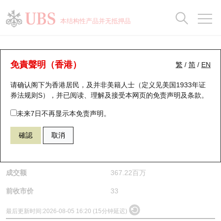
正股数据及市场统计
认股证分析仪
牛熊证分析仪
轮证市场统计
港股通资金流
瑞银轮证教室
认股证
牛熊证
本结构性产品并无抵押品
认股证搜寻
表现
图搜牛熊
表现
十大成交
港股通资金流
十大成交
瑞银轮证教室
正股分析仪
瑞银认股证一览
街货统计
街货统计
十大升幅/跌幅
正股分析仪
持股比重
每月轮证大市专题
牛熊全景快搜
免責聲明（香港）
繁
/
简
/
EN
请确认阁下为香港居民，及并非美籍人士（定义见美国1933年证
新发行瑞银认股证
比较
牛熊证搜寻
比较
十大认股证成交分布
二十大活跃股份
显示所有持股比重
轮证专栏
(6693) 赤峰黄金
券法规则S），并已阅读、理解及接受本网页的
免责声明及条款
。
6693
赤峰黄金
即将到期认股证
牛熊证街货分布图
十天股证占大市成交
恒指成份股
讲座及教育短片
未来7日不再显示本免责声明。
$35.7
2.7
(+8.18%)
確認
取消
认股证到期结算价查找
正股牛熊证列表
资金流
国指成份股
认股证投资者教育
是日最高/最低价
35.92
/
33.46
认股证分析仪
新发行瑞银牛熊证
街货统计
科指成份股
牛熊证投资者教育
成交额
367.22百万
认股证速算机
已收回牛熊证剩余价值
三十大平均引伸波幅
相关资产沽空
认股证牛熊证常问问题
前收市价
33
引伸波幅比较图
即将到期牛熊证
业绩及经济日历
最后更新时间:
2026-08-05 16:20 (15分钟延迟)