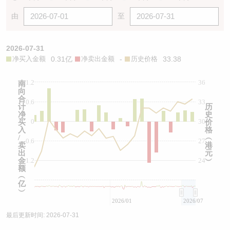
由
至
2026-07-31
净买入金额
0.31亿
净卖出金额
-
历史价格
33.38
1.2
36
南
向
合
0.6
33
计
历
净
史
0
30
买
价
入
格
/
︵
-0.6
27
卖
港
出
元
金
-1.2
24
︶
额
︵
亿
︶
2026/01
2026/07
最后更新时间:
2026-07-31