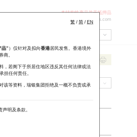
本结构性产品并无抵押品
+852 2971 6668
ol-hkwarrants@ubs.com
繁
/
简
/
EN
产品”
）仅针对及拟向
香港
居民发售。香港境外
券商。
料，若阁下于所居住地区违反其任何法律或法
承担任何责任。
(6098) 碧桂园服务
对该等资料，瑞银集团拒绝及一概不负责或承
责声明及条款
。
收市价
5.475