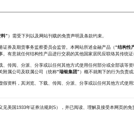
资料”
）需受下列以及网站刊载的免责声明及条款约束。
正股数据及市场统计
瑞银轮证教室
港证券及期货事务监察委员会监管。本网站所述金融产品（
“结构性
事。有意就任何结构性产品进行交易的其他国家居民应联络其传统证
载、传阅、分派、分享或以任何其他方式使用任何部分或全部该等资
关附属公司及联属公司（统称
“瑞银集团”
）概不就阁下的行为负责或
虚假资料，其浏览、下载、传阅、分派、分享或以任何其他方式使用
见美国1933年证券法规则S），并已阅读、理解及接受本网页的
免
成交额
19.89百万
前