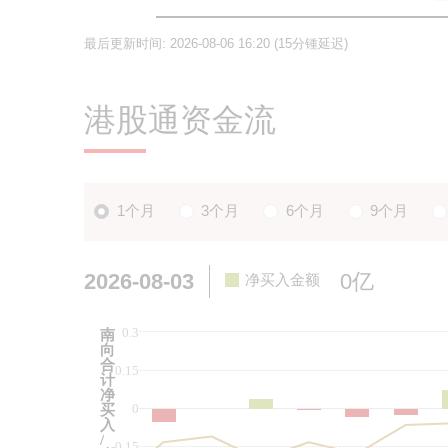
最后更新时间:
2026-08-06 16:20
(15分锺延迟)
港股通资金流
1个月
3个月
6个月
9个月
2026-08-03
0亿
净买入金额
0.3
南
向
合
0.15
计
净
0
买
入
/
-0.15