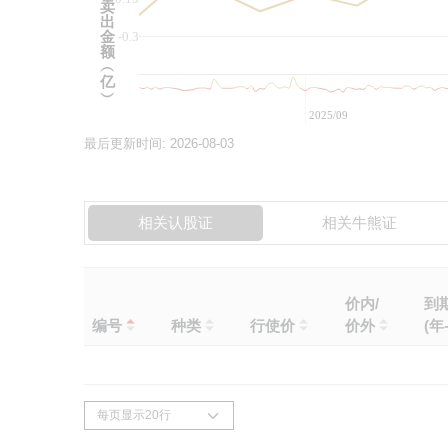
卖
出
金
-0.3
额
︵
亿
︶
2025/09
最后更新时间:
2026-08-03
相关认股证
相关牛熊证
价内/
到
编号
种类
行使价
价外
(年