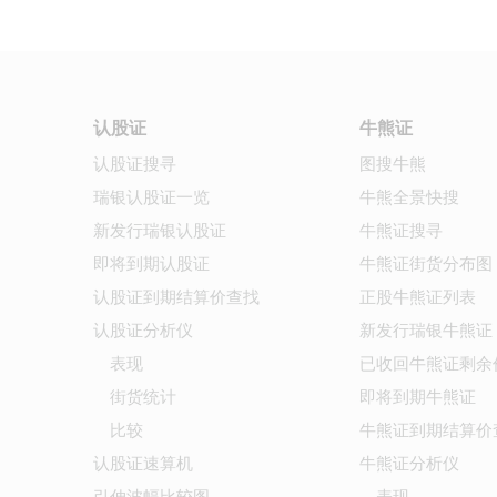
认股证
牛熊证
认股证搜寻
图搜牛熊
瑞银认股证一览
牛熊全景快搜
新发行瑞银认股证
牛熊证搜寻
即将到期认股证
牛熊证街货分布图
认股证到期结算价查找
正股牛熊证列表
认股证分析仪
新发行瑞银牛熊证
表现
已收回牛熊证剩余
街货统计
即将到期牛熊证
比较
牛熊证到期结算价
认股证速算机
牛熊证分析仪
引伸波幅比较图
表现