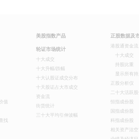
美股指数产品
正股数据及
港股通资金流
轮证市场统计
十大成交
十大成交
持股比重
十大升幅/跌幅
显示所有持
十大认股证成交分布
正股分析仪
十天股证占大市成交
二十大活跃股
资金流
价值
恒指成份股
街货统计
国指成份股
三十大平均引伸波幅
查找
科指成份股
相关资产沽空
业绩及经济日