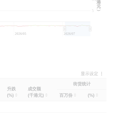
港
元
5
︶
2026/05
2026/07
显示设定
街货统计
升跌
成交额
(%)
(千港元)
百万份
(%)