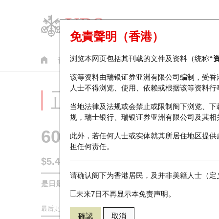
免責聲明（香港）
浏览本网页包括其刊载的文件及资料（统称
“
认股证
牛熊证
美股指数产品
轮证市场统计
该等资料由瑞银证券亚洲有限公司编制，受香
人士不得浏览、使用、依赖或根据该等资料行
正股分析仪
当地法律及法规或会禁止或限制阁下浏览、下
规，瑞士银行、瑞银证券亚洲有限公司及其相
6098
碧桂园服务
此外，若任何人士或实体就其所居住地区提供
担任何责任。
$5.41
0.065
(-1.19%)
请确认阁下为香港居民，及并非美籍人士（定义
是日最高/最低价
5.48
/
5.35
未来7日不再显示本免责声明。
最后更新时间:
2026-08-06 16:20 (15分钟延迟)
確認
取消