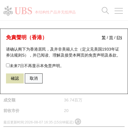
正股数据及市场统计
认股证分析仪
牛熊证分析仪
轮证市场统计
港股通资金流
瑞银轮证教室
认股证
牛熊证
本结构性产品并无抵押品
认股证搜寻
表现
图搜牛熊
表现
十大成交
港股通资金流
十大成交
瑞银轮证教室
正股分析仪
瑞银认股证一览
街货统计
街货统计
十大升幅/跌幅
正股分析仪
持股比重
每月轮证大市专题
牛熊全景快搜
免責聲明（香港）
繁
/
简
/
EN
请确认阁下为香港居民，及并非美籍人士（定义见美国1933年证
新发行瑞银认股证
比较
牛熊证搜寻
比较
十大认股证成交分布
二十大活跃股份
显示所有持股比重
轮证专栏
(3393) 威胜控股
券法规则S），并已阅读、理解及接受本网页的
免责声明及条款
。
3393
威胜控股
即将到期认股证
牛熊证街货分布图
十天股证占大市成交
恒指成份股
讲座及教育短片
未来7日不再显示本免责声明。
$20.1
0.1
(+0.5%)
確認
取消
认股证到期结算价查找
正股牛熊证列表
资金流
国指成份股
认股证投资者教育
是日最高/最低价
20.28
/
19.54
认股证分析仪
新发行瑞银牛熊证
街货统计
科指成份股
牛熊证投资者教育
成交额
36.74百万
认股证速算机
已收回牛熊证剩余价值
三十大平均引伸波幅
相关资产沽空
认股证牛熊证常问问题
前收市价
20
引伸波幅比较图
即将到期牛熊证
业绩及经济日历
最后更新时间:
2026-08-07 16:35 (15分钟延迟)