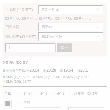
认股证/牛熊证日志
牛熊证到期结算价查找
中资ETFs溢价比较
主图表 (相关资产)
10天
20天
50天
100天
250天
认股证文件及公告
牛熊证分析仪
AH 股价对照
图表类型
认股证文件及公告 (瑞信)
牛熊证速算机
即市板块表现
辅助图表 (相关资产)
牛熊证文件及公告
ADR
提交
牛熊证文件及公告 (瑞信)
收市竞价变化
2026-08-07
20.14
20.28
19.54
20.1
:
开
高
低
收
相关资产价格
SMA (10): 18.82
SMA (20): 18.74
SMA (50): 20.17
SMA (100): 23.77
1个月
3个月
6个月
本年度
1年
工具
所有