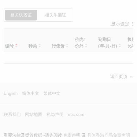
相关认股证
相关牛熊证
显示设定
价内/
到期日
换股
编号
种类
行使价
价外
(年-月-日)
比
返回页顶
English
简体中文
繁体中文
联系我们
网站地图
私隐声明
ubs.com
重要法律及槼管数据 -请先阅读
免责声明
及
具体香港产品免责声明