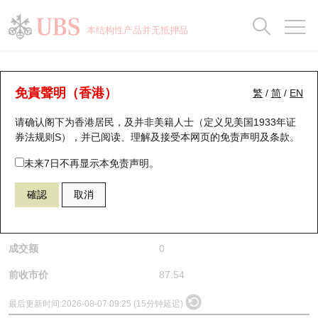
正股数据及市场统计
认股证分析仪
牛熊证分析仪
轮证市场统计
港股通资金流
瑞银轮证教室
认股证
牛熊证
本结构性产品并无抵押品
认股证搜寻
表现
图搜牛熊
表现
十大成交
港股通资金流
十大成交
瑞银轮证教室
正股分析仪
瑞银认股证一览
街货统计
街货统计
十大升幅/跌幅
正股分析仪
持股比重
每月轮证大市专题
牛熊全景快搜
免責聲明（香港）
繁
/
简
/
EN
请确认阁下为香港居民，及并非美籍人士（定义见美国1933年证
新发行瑞银认股证
比较
牛熊证搜寻
比较
十大认股证成交分布
二十大活跃股份
显示所有持股比重
轮证专栏
(2828) 恒生中国企业指数上市基金
券法规则S），并已阅读、理解及接受本网页的
免责声明及条款
。
2828
恒生中国企业指数上市基金
即将到期认股证
牛熊证街货分布图
十天股证占大市成交
恒指成份股
讲座及教育短片
未来7日不再显示本免责声明。
$87.54
確認
取消
认股证到期结算价查找
正股牛熊证列表
资金流
国指成份股
认股证投资者教育
是日最高/最低价
不适用
/
不适用
认股证分析仪
新发行瑞银牛熊证
街货统计
科指成份股
牛熊证投资者教育
成交额
0
认股证速算机
已收回牛熊证剩余价值
三十大平均引伸波幅
相关资产沽空
认股证牛熊证常问问题
前收市价
87.54
引伸波幅比较图
即将到期牛熊证
业绩及经济日历
最后更新时间:
2026-08-07 09:25 (15分钟延迟)