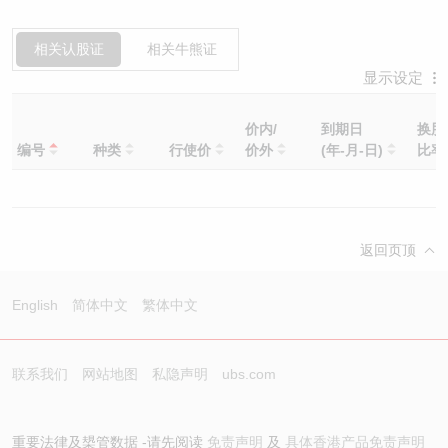
相关认股证
相关牛熊证
显示设定
价内/
到期日
换股
编号
种类
行使价
价外
(年-月-日)
比
返回页顶
English
简体中文
繁体中文
联系我们
网站地图
私隐声明
ubs.com
重要法律及槼管数据 -请先阅读
免责声明
及
具体香港产品免责声明