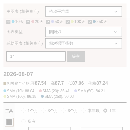
认股证/牛熊证日志
牛熊证到期结算价查找
中资ETFs溢价比较
主图表 (相关资产)
10天
20天
50天
100天
250天
认股证文件及公告
牛熊证分析仪
AH 股价对照
图表类型
认股证文件及公告 (瑞信)
牛熊证速算机
即市板块表现
辅助图表 (相关资产)
牛熊证文件及公告
ADR
提交
牛熊证文件及公告 (瑞信)
收市竞价变化
2026-08-07
87.54
87.7
87.06
87.24
:
开
高
低
价格
相关资产价格
SMA (10): 88.04
SMA (20): 86.41
SMA (50): 84.21
SMA (100): 86.19
SMA (250): 90.03
1个月
3个月
6个月
本年度
1年
工具
所有