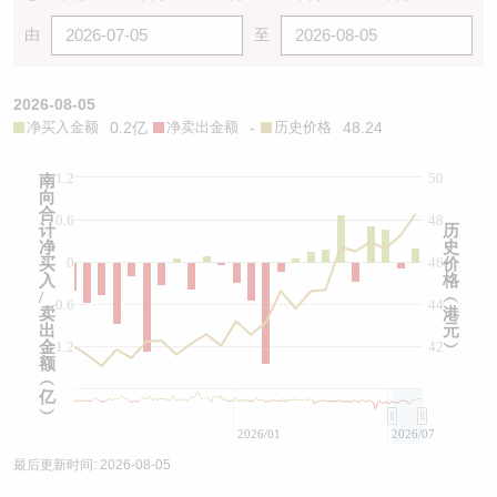
由
至
2026-08-05
净买入金额
0.2亿
净卖出金额
-
历史价格
48.24
1.2
50
南
向
合
0.6
48
计
历
净
史
0
46
买
价
入
格
/
︵
-0.6
44
卖
港
出
元
金
-1.2
42
︶
额
︵
亿
︶
2026/01
2026/07
最后更新时间:
2026-08-05