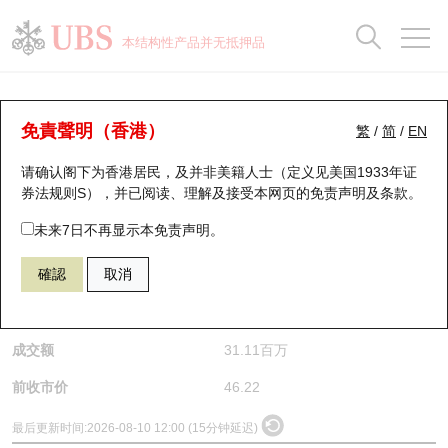
正股数据及市场统计
认股证分析仪
牛熊证分析仪
轮证市场统计
港股通资金流
瑞银轮证教室
认股证
牛熊证
本结构性产品并无抵押品
认股证搜寻
表现
图搜牛熊
表现
十大成交
港股通资金流
十大成交
瑞银轮证教室
正股分析仪
瑞银认股证一览
街货统计
街货统计
十大升幅/跌幅
正股分析仪
持股比重
每月轮证大市专题
牛熊全景快搜
免責聲明（香港）
繁
/
简
/
EN
请确认阁下为香港居民，及并非美籍人士（定义见美国1933年证
新发行瑞银认股证
比较
牛熊证搜寻
比较
十大认股证成交分布
二十大活跃股份
显示所有持股比重
轮证专栏
(2688) 新奥能源
券法规则S），并已阅读、理解及接受本网页的
免责声明及条款
。
2688
新奥能源
即将到期认股证
牛熊证街货分布图
十天股证占大市成交
恒指成份股
讲座及教育短片
未来7日不再显示本免责声明。
$46.62
0.4
(+0.86%)
確認
取消
认股证到期结算价查找
正股牛熊证列表
资金流
国指成份股
认股证投资者教育
是日最高/最低价
46.76
/
46.08
认股证分析仪
新发行瑞银牛熊证
街货统计
科指成份股
牛熊证投资者教育
成交额
31.11百万
认股证速算机
已收回牛熊证剩余价值
三十大平均引伸波幅
相关资产沽空
认股证牛熊证常问问题
前收市价
46.22
引伸波幅比较图
即将到期牛熊证
业绩及经济日历
最后更新时间:
2026-08-10 12:00 (15分钟延迟)