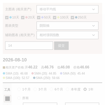
认股证/牛熊证日志
牛熊证到期结算价查找
中资ETFs溢价比较
主图表 (相关资产)
10天
20天
50天
100天
250天
认股证文件及公告
牛熊证分析仪
AH 股价对照
图表类型
认股证文件及公告 (瑞信)
牛熊证速算机
即市板块表现
辅助图表 (相关资产)
牛熊证文件及公告
ADR
提交
牛熊证文件及公告 (瑞信)
收市竞价变化
2026-08-10
46.22
46.76
46.08
46.66
:
开
高
低
价格
相关资产价格
SMA (10): 46.68
SMA (20): 44.85
SMA (50): 45.44
SMA (100): 52.57
SMA (250): 59.66
1个月
3个月
6个月
本年度
1年
工具
所有