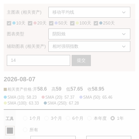
认股证/牛熊证日志
牛熊证到期结算价查找
中资ETFs溢价比较
主图表 (相关资产)
10天
20天
50天
100天
250天
认股证文件及公告
牛熊证分析仪
AH 股价对照
图表类型
认股证文件及公告 (瑞信)
牛熊证速算机
即市板块表现
辅助图表 (相关资产)
牛熊证文件及公告
ADR
提交
牛熊证文件及公告 (瑞信)
收市竞价变化
2026-08-07
58.6
59
57.65
58.95
:
开
高
低
收
相关资产价格
SMA (10): 58.23
SMA (20): 57.37
SMA (50): 65.46
SMA (100): 63.33
SMA (250): 67.28
1个月
3个月
6个月
本年度
1年
工具
所有