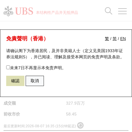
正股数据及市场统计
认股证分析仪
牛熊证分析仪
轮证市场统计
港股通资金流
瑞银轮证教室
认股证
牛熊证
本结构性产品并无抵押品
认股证搜寻
表现
图搜牛熊
表现
十大成交
港股通资金流
十大成交
瑞银轮证教室
正股分析仪
瑞银认股证一览
街货统计
街货统计
十大升幅/跌幅
正股分析仪
持股比重
每月轮证大市专题
牛熊全景快搜
免責聲明（香港）
繁
/
简
/
EN
请确认阁下为香港居民，及并非美籍人士（定义见美国1933年证
新发行瑞银认股证
比较
牛熊证搜寻
比较
十大认股证成交分布
二十大活跃股份
显示所有持股比重
轮证专栏
(2382) 舜宇光学科技
券法规则S），并已阅读、理解及接受本网页的
免责声明及条款
。
2382
舜宇光学科技
即将到期认股证
牛熊证街货分布图
十天股证占大市成交
恒指成份股
讲座及教育短片
未来7日不再显示本免责声明。
$58.95
0.5
(+0.85%)
確認
取消
认股证到期结算价查找
正股牛熊证列表
资金流
国指成份股
认股证投资者教育
是日最高/最低价
59
/
57.65
认股证分析仪
新发行瑞银牛熊证
街货统计
科指成份股
牛熊证投资者教育
成交额
327.9百万
认股证速算机
已收回牛熊证剩余价值
三十大平均引伸波幅
相关资产沽空
认股证牛熊证常问问题
前收市价
58.45
引伸波幅比较图
即将到期牛熊证
业绩及经济日历
最后更新时间:
2026-08-07 16:35 (15分钟延迟)