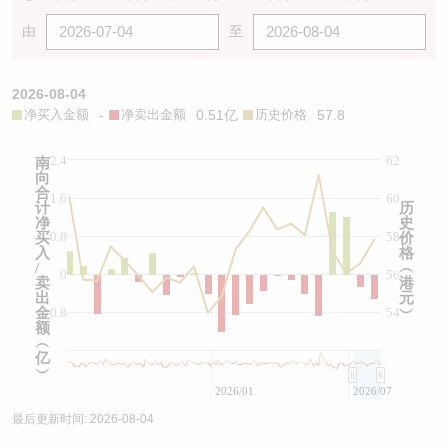
由
至
2026-08-04
净买入金额
-
净卖出金额
0.51亿
历史价格
57.8
2.4
62
南
向
合
1.6
60
计
历
净
史
0.8
58
买
价
入
格
/
︵
0
56
卖
港
出
元
金
-0.8
54
︶
额
︵
亿
︶
2026/01
2026/07
最后更新时间:
2026-08-04