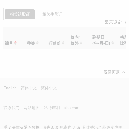
相关认股证
相关牛熊证
显示设定
价内/
到期日
换股
编号
种类
行使价
价外
(年-月-日)
比
返回页顶
English
简体中文
繁体中文
联系我们
网站地图
私隐声明
ubs.com
重要法律及槼管数据 -请先阅读
免责声明
及
具体香港产品免责声明