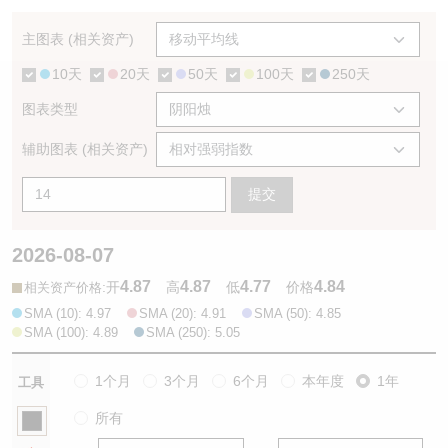
认股证/牛熊证日志
牛熊证到期结算价查找
中资ETFs溢价比较
主图表 (相关资产)
10天
20天
50天
100天
250天
认股证文件及公告
牛熊证分析仪
AH 股价对照
图表类型
认股证文件及公告 (瑞信)
牛熊证速算机
即市板块表现
辅助图表 (相关资产)
牛熊证文件及公告
ADR
提交
牛熊证文件及公告 (瑞信)
收市竞价变化
2026-08-07
4.87
4.87
4.77
4.84
:
开
高
低
价格
相关资产价格
SMA (10): 4.97
SMA (20): 4.91
SMA (50): 4.85
SMA (100): 4.89
SMA (250): 5.05
1个月
3个月
6个月
本年度
1年
工具
所有