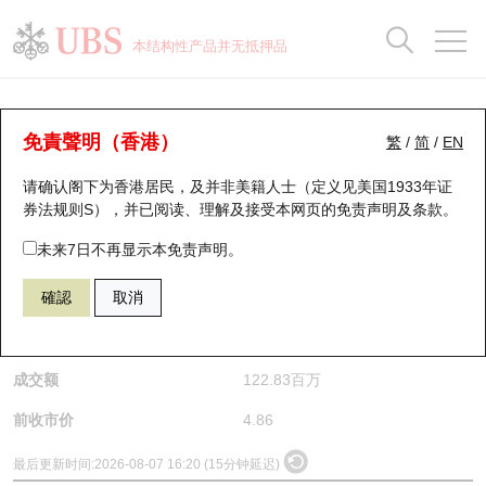
正股数据及市场统计
认股证分析仪
牛熊证分析仪
轮证市场统计
港股通资金流
瑞银轮证教室
认股证
牛熊证
本结构性产品并无抵押品
认股证搜寻
表现
图搜牛熊
表现
十大成交
港股通资金流
十大成交
瑞银轮证教室
正股分析仪
瑞银认股证一览
街货统计
街货统计
十大升幅/跌幅
正股分析仪
持股比重
每月轮证大市专题
牛熊全景快搜
免責聲明（香港）
繁
/
简
/
EN
请确认阁下为香港居民，及并非美籍人士（定义见美国1933年证
新发行瑞银认股证
比较
牛熊证搜寻
比较
十大认股证成交分布
二十大活跃股份
显示所有持股比重
轮证专栏
(1658) 邮储银行
券法规则S），并已阅读、理解及接受本网页的
免责声明及条款
。
1658
邮储银行
即将到期认股证
牛熊证街货分布图
十天股证占大市成交
恒指成份股
讲座及教育短片
未来7日不再显示本免责声明。
$4.84
0.02
(-0.41%)
確認
取消
认股证到期结算价查找
正股牛熊证列表
资金流
国指成份股
认股证投资者教育
是日最高/最低价
4.87
/
4.77
认股证分析仪
新发行瑞银牛熊证
街货统计
科指成份股
牛熊证投资者教育
成交额
122.83百万
认股证速算机
已收回牛熊证剩余价值
三十大平均引伸波幅
相关资产沽空
认股证牛熊证常问问题
前收市价
4.86
引伸波幅比较图
即将到期牛熊证
业绩及经济日历
最后更新时间:
2026-08-07 16:20 (15分钟延迟)