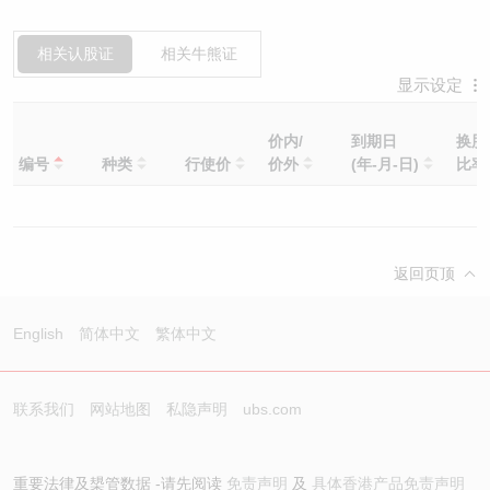
相关认股证
相关牛熊证
显示设定
价内/
到期日
换股
编号
种类
行使价
价外
(年-月-日)
比
返回页顶
English
简体中文
繁体中文
联系我们
网站地图
私隐声明
ubs.com
重要法律及槼管数据 -请先阅读
免责声明
及
具体香港产品免责声明