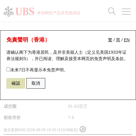
正股数据及市场统计
认股证分析仪
牛熊证分析仪
轮证市场统计
港股通资金流
瑞银轮证教室
认股证
牛熊证
本结构性产品并无抵押品
认股证搜寻
表现
图搜牛熊
表现
十大成交
港股通资金流
十大成交
瑞银轮证教室
正股分析仪
瑞银认股证一览
街货统计
街货统计
十大升幅/跌幅
正股分析仪
持股比重
每月轮证大市专题
牛熊全景快搜
免責聲明（香港）
繁
/
简
/
EN
请确认阁下为香港居民，及并非美籍人士（定义见美国1933年证
新发行瑞银认股证
比较
牛熊证搜寻
比较
十大认股证成交分布
二十大活跃股份
显示所有持股比重
轮证专栏
(0998) 中信银行
券法规则S），并已阅读、理解及接受本网页的
免责声明及条款
。
0998
中信银行
即将到期认股证
牛熊证街货分布图
十天股证占大市成交
恒指成份股
讲座及教育短片
未来7日不再显示本免责声明。
$7.46
0.04
(-0.53%)
確認
取消
认股证到期结算价查找
正股牛熊证列表
资金流
国指成份股
认股证投资者教育
是日最高/最低价
7.52
/
7.37
认股证分析仪
新发行瑞银牛熊证
街货统计
科指成份股
牛熊证投资者教育
成交额
91.63百万
认股证速算机
已收回牛熊证剩余价值
三十大平均引伸波幅
相关资产沽空
认股证牛熊证常问问题
前收市价
7.5
引伸波幅比较图
即将到期牛熊证
业绩及经济日历
最后更新时间:
2026-08-06 16:20 (15分钟延迟)