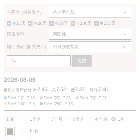
认股证/牛熊证日志
牛熊证到期结算价查找
中资ETFs溢价比较
主图表 (相关资产)
10天
20天
50天
100天
250天
认股证文件及公告
牛熊证分析仪
AH 股价对照
图表类型
认股证文件及公告 (瑞信)
牛熊证速算机
即市板块表现
辅助图表 (相关资产)
牛熊证文件及公告
ADR
提交
牛熊证文件及公告 (瑞信)
收市竞价变化
2026-08-06
7.45
7.52
7.37
7.46
:
开
高
低
价格
相关资产价格
SMA (10): 7.63
SMA (20): 7.36
SMA (50): 7.27
SMA (100): 7.5
SMA (250): 7.13
1个月
3个月
6个月
本年度
1年
工具
所有