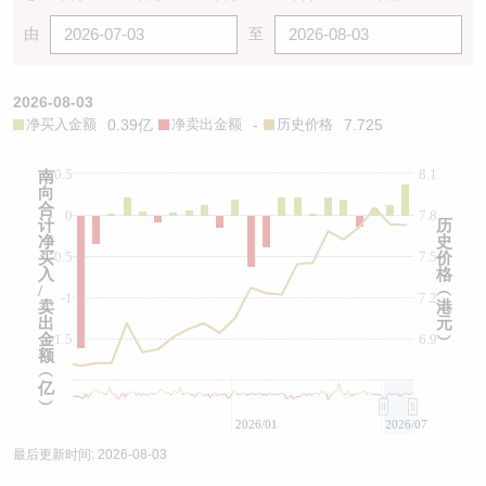
由
至
2026-08-03
净买入金额
0.39亿
净卖出金额
-
历史价格
7.725
0.5
8.1
南
向
合
0
7.8
计
历
净
史
-0.5
7.5
买
价
入
格
/
︵
-1
7.2
卖
港
出
元
金
-1.5
6.9
︶
额
︵
亿
︶
2026/01
2026/07
最后更新时间:
2026-08-03