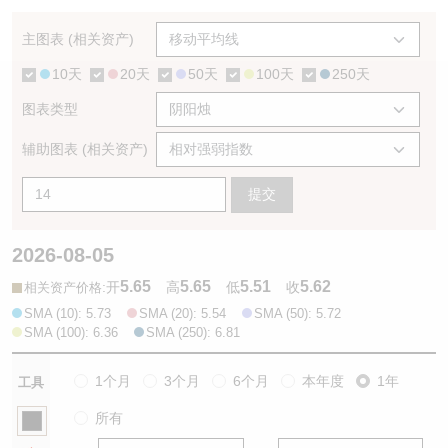
认股证/牛熊证日志
牛熊证到期结算价查找
中资ETFs溢价比较
主图表 (相关资产)
10天
20天
50天
100天
250天
认股证文件及公告
牛熊证分析仪
AH 股价对照
图表类型
认股证文件及公告 (瑞信)
牛熊证速算机
即市板块表现
辅助图表 (相关资产)
牛熊证文件及公告
ADR
提交
牛熊证文件及公告 (瑞信)
收市竞价变化
2026-08-05
5.65
5.65
5.51
5.62
:
开
高
低
收
相关资产价格
SMA (10): 5.73
SMA (20): 5.54
SMA (50): 5.72
SMA (100): 6.36
SMA (250): 6.81
1个月
3个月
6个月
本年度
1年
工具
所有