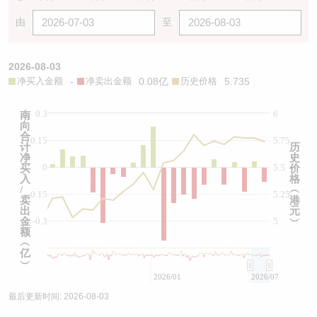
由
至
2026-08-03
净买入金额
-
净卖出金额
0.08亿
历史价格
5.735
0.3
6
南
向
合
0.15
5.75
计
历
净
史
0
5.5
买
价
入
格
/
︵
-0.15
5.25
卖
港
出
元
金
-0.3
5
︶
额
︵
亿
︶
2026/01
2026/07
最后更新时间:
2026-08-03