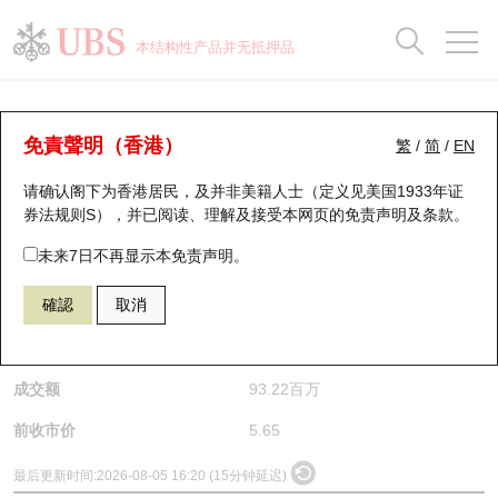
正股数据及市场统计
认股证分析仪
牛熊证分析仪
轮证市场统计
港股通资金流
瑞银轮证教室
认股证
牛熊证
本结构性产品并无抵押品
认股证搜寻
表现
图搜牛熊
表现
十大成交
港股通资金流
十大成交
瑞银轮证教室
正股分析仪
瑞银认股证一览
街货统计
街货统计
十大升幅/跌幅
正股分析仪
持股比重
每月轮证大市专题
牛熊全景快搜
免責聲明（香港）
繁
/
简
/
EN
请确认阁下为香港居民，及并非美籍人士（定义见美国1933年证
新发行瑞银认股证
比较
牛熊证搜寻
比较
十大认股证成交分布
二十大活跃股份
显示所有持股比重
轮证专栏
(0916) 龙源电力
券法规则S），并已阅读、理解及接受本网页的
免责声明及条款
。
0916
龙源电力
即将到期认股证
牛熊证街货分布图
十天股证占大市成交
恒指成份股
讲座及教育短片
未来7日不再显示本免责声明。
$5.615
0.035
(-0.62%)
確認
取消
认股证到期结算价查找
正股牛熊证列表
资金流
国指成份股
认股证投资者教育
是日最高/最低价
5.65
/
5.51
认股证分析仪
新发行瑞银牛熊证
街货统计
科指成份股
牛熊证投资者教育
成交额
93.22百万
认股证速算机
已收回牛熊证剩余价值
三十大平均引伸波幅
相关资产沽空
认股证牛熊证常问问题
前收市价
5.65
引伸波幅比较图
即将到期牛熊证
业绩及经济日历
最后更新时间:
2026-08-05 16:20 (15分钟延迟)