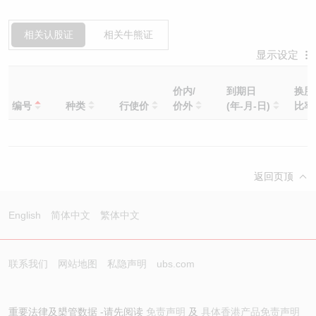
相关认股证
相关牛熊证
显示设定
价内/
到期日
换股
编号
种类
行使价
价外
(年-月-日)
比
返回页顶
English
简体中文
繁体中文
联系我们
网站地图
私隐声明
ubs.com
重要法律及槼管数据 -请先阅读
免责声明
及
具体香港产品免责声明