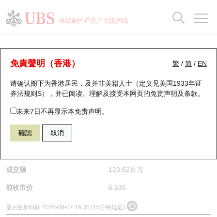
正股数据及市场统计
认股证分析仪
牛熊证分析仪
轮证市场统计
港股通资金流
瑞银轮证教室
认股证
牛熊证
本结构性产品并无抵押品
认股证搜寻
表现
图搜牛熊
表现
十大成交
港股通资金流
十大成交
瑞银轮证教室
正股分析仪
瑞银认股证一览
街货统计
街货统计
十大升幅/跌幅
正股分析仪
持股比重
每月轮证大市专题
牛熊全景快搜
免責聲明（香港）
繁
/
简
/
EN
请确认阁下为香港居民，及并非美籍人士（定义见美国1933年证
新发行瑞银认股证
比较
牛熊证搜寻
比较
十大认股证成交分布
二十大活跃股份
显示所有持股比重
轮证专栏
(0853) 微创医疗
券法规则S），并已阅读、理解及接受本网页的
免责声明及条款
。
0853
微创医疗
即将到期认股证
牛熊证街货分布图
十天股证占大市成交
恒指成份股
讲座及教育短片
未来7日不再显示本免责声明。
$6.93
0.395
(+6.04%)
確認
取消
认股证到期结算价查找
正股牛熊证列表
资金流
国指成份股
认股证投资者教育
是日最高/最低价
6.93
/
6.5
认股证分析仪
新发行瑞银牛熊证
街货统计
科指成份股
牛熊证投资者教育
成交额
123.62百万
认股证速算机
已收回牛熊证剩余价值
三十大平均引伸波幅
相关资产沽空
认股证牛熊证常问问题
前收市价
6.535
引伸波幅比较图
即将到期牛熊证
业绩及经济日历
最后更新时间:
2026-08-07 16:35 (15分钟延迟)