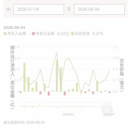
由
至
2026-08-04
净买入金额
-
净卖出金额
0.02亿
历史价格
6.875
0.8
7.2
南
向
合
0.6
7.05
计
历
净
史
0.4
6.9
买
价
入
格
/
︵
0.2
6.75
卖
港
出
元
金
0
6.6
︶
额
︵
亿
︶
2026/01
2026/07
最后更新时间:
2026-08-04