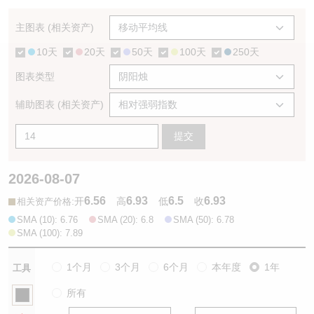
认股证/牛熊证日志
牛熊证到期结算价查找
中资ETFs溢价比较
主图表 (相关资产)
10天
20天
50天
100天
250天
认股证文件及公告
牛熊证分析仪
AH 股价对照
图表类型
认股证文件及公告 (瑞信)
牛熊证速算机
即市板块表现
辅助图表 (相关资产)
牛熊证文件及公告
ADR
提交
牛熊证文件及公告 (瑞信)
收市竞价变化
2026-08-07
6.56
6.93
6.5
6.93
:
开
高
低
收
相关资产价格
SMA (10): 6.76
SMA (20): 6.8
SMA (50): 6.78
SMA (100): 7.89
1个月
3个月
6个月
本年度
1年
工具
所有