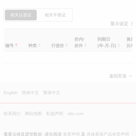
相关认股证
相关牛熊证
显示设定
价内/
到期日
换股
编号
种类
行使价
价外
(年-月-日)
比
返回页顶
English
简体中文
繁体中文
联系我们
网站地图
私隐声明
ubs.com
重要法律及槼管数据 -请先阅读
免责声明
及
具体香港产品免责声明