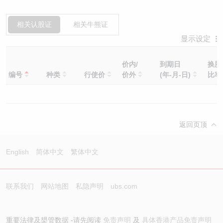
相关认股证
相关牛熊证
显示设定
价内/
到期日
换股
编号
种类
行使价
价外
(年-月-日)
比
返回页顶
English
简体中文
繁体中文
联系我们
网站地图
私隐声明
ubs.com
重要法律及槼管数据 -请先阅读
免责声明
及
具体香港产品免责声明