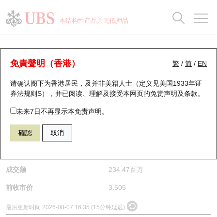
正股数据及市场统计
认股证分析仪
牛熊证分析仪
轮证市场统计
港股通资金流
瑞银轮证教室
认股证
牛熊证
本结构性产品并无抵押品
认股证搜寻
表现
图搜牛熊
表现
十大成交
港股通资金流
十大成交
瑞银轮证教室
正股分析仪
瑞银认股证一览
街货统计
街货统计
十大升幅/跌幅
正股分析仪
持股比重
每月轮证大市专题
牛熊全景快搜
免責聲明（香港）
繁
/
简
/
EN
请确认阁下为香港居民，及并非美籍人士（定义见美国1933年证
新发行瑞银认股证
比较
牛熊证搜寻
比较
十大认股证成交分布
二十大活跃股份
显示所有持股比重
轮证专栏
(0241) 阿里健康
券法规则S），并已阅读、理解及接受本网页的
免责声明及条款
。
0241
阿里健康
即将到期认股证
牛熊证街货分布图
十天股证占大市成交
恒指成份股
讲座及教育短片
未来7日不再显示本免责声明。
$3.58
0.075
(+2.14%)
確認
取消
认股证到期结算价查找
正股牛熊证列表
资金流
国指成份股
认股证投资者教育
是日最高/最低价
3.585
/
3.465
认股证分析仪
新发行瑞银牛熊证
街货统计
科指成份股
牛熊证投资者教育
成交额
234.47百万
认股证速算机
已收回牛熊证剩余价值
三十大平均引伸波幅
相关资产沽空
认股证牛熊证常问问题
前收市价
3.505
引伸波幅比较图
即将到期牛熊证
业绩及经济日历
最后更新时间:
2026-08-07 16:35 (15分钟延迟)