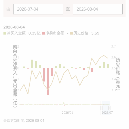
由
至
2026-08-04
净买入金额
0.39亿
净卖出金额
-
历史价格
3.59
2
3.7
南
向
合
1
3.6
计
历
净
史
0
3.5
买
价
入
格
/
︵
-1
3.4
卖
港
出
元
金
-2
3.3
︶
额
︵
亿
︶
2026/01
2026/07
最后更新时间:
2026-08-04