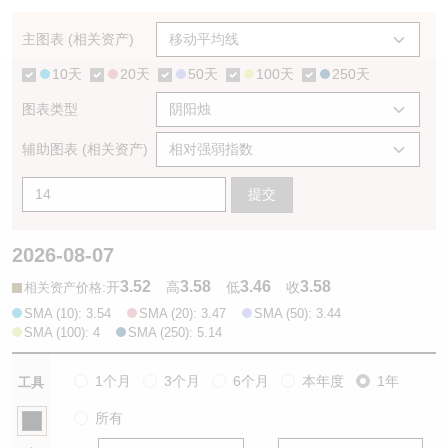
认股证/牛熊证日志
牛熊证到期结算价查找
中资ETFs溢价比较
主图表 (相关资产)
10天
20天
50天
100天
250天
认股证文件及公告
牛熊证分析仪
AH 股价对照
图表类型
认股证文件及公告 (瑞信)
牛熊证速算机
即市板块表现
辅助图表 (相关资产)
牛熊证文件及公告
ADR
提交
牛熊证文件及公告 (瑞信)
收市竞价变化
2026-08-07
3.52
3.58
3.46
3.58
:
开
高
低
收
相关资产价格
SMA (10): 3.54
SMA (20): 3.47
SMA (50): 3.44
SMA (100): 4
SMA (250): 5.14
1个月
3个月
6个月
本年度
1年
工具
所有