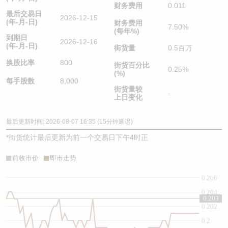
财务费用
0.011
最后交易日
2026-12-15
(年-月-日)
财务费用
7.50%
(每年%)
到期日
2026-12-16
(年-月-日)
街货量
0.5百万
换股比率
800
街货百分比
0.25%
(%)
每手股数
8,000
街货量较
-
上日变化
最后更新时间: 2026-08-07 16:35 (15分钟延迟)
*
街货统计最后更新为前一个交易日下午4时正
前收市价
即市走势
0.206
0.204
0.203
0.202
0.2