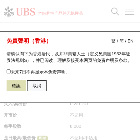
正股数据及市场统计
认股证分析仪
牛熊证分析仪
轮证市场统计
港股通资金流
瑞银轮证教室
认股证
牛熊证
本结构性产品并无抵押品
认股证搜寻
表现
图搜牛熊
表现
十大成交
港股通资金流
十大成交
瑞银轮证教室
牛熊证分析仪
瑞银认股证一览
街货统计
街货统计
十大升幅/跌幅
正股分析仪
持股比重
每月轮证大市专题
牛熊全景快搜
免責聲明（香港）
繁
/
简
/
EN
表现
街货统计
比较
请确认阁下为香港居民，及并非美籍人士（定义见美国1933年证
新发行瑞银认股证
比较
牛熊证搜寻
比较
十大认股证成交分布
二十大活跃股份
显示所有持股比重
轮证专栏
券法规则S），并已阅读、理解及接受本网页的
免责声明及条款
。
即将到期认股证
牛熊证街货分布图
十天股证占大市成交
恒指成份股
讲座及教育短片
69586 瑞银
牛证
未来7日不再显示本免责声明。
0700 腾讯控股
確認
取消
认股证到期结算价查找
正股牛熊证列表
资金流
国指成份股
认股证投资者教育
$0.201
0.002
(-0.98%)
即时
认股证分析仪
新发行瑞银牛熊证
街货统计
科指成份股
牛熊证投资者教育
买入/卖出价
0.2
/
0.201
开市价
不适用
认股证速算机
已收回牛熊证剩余价值
三十大平均引伸波幅
相关资产沽空
认股证牛熊证常问问题
每手股数
8,000
引伸波幅比较图
即将到期牛熊证
业绩及经济日历
是日最高/最低价
不适用
/
不适用
即时