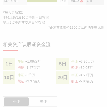
430 - 439.8
195.9
69602
430
#每天更新3次:
于晚上8点及10点更新当日数据
早上8点更新前交易日的数据
*距离前收巿价1500点以内的牛熊比例
相关资产认股证资金流
牛证
+1.08百万
牛证
+8.26百万
1日
5日
熊证
-1.47百万
熊证
+30.05万
牛证
-3千万
牛证
-3.59千万
10日
20日
熊证
+3.37百万
熊证
-5.93百万
牛证
熊证