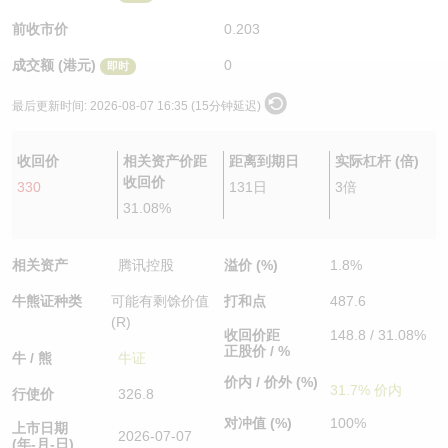
认股证/牛熊证日志
牛熊证到期结算价查找
中资ETFs溢价比较
前收市价
0.203
成交额 (港元)
0
即时
认股证文件及公告
牛熊证分析仪
AH 股价对照
最后更新时间:
2026-08-07 16:35 (15分钟延迟)
认股证文件及公告 (瑞信)
牛熊证速算机
即市板块表现
收回价
相关资产价距
距离到期日
实际杠杆 (倍)
牛熊证文件及公告
ADR
收回价
330
131日
3倍
31.08%
牛熊证文件及公告 (瑞信)
收市竞价变化
相关资产
腾讯控股
溢价 (%)
1.8%
牛熊证种类
可能有剩馀价值
打和点
487.6
(R)
收回价距
148.8 / 31.08%
正股价 / %
牛 / 熊
牛证
价内 / 价外 (%)
31.7% 价内
行使价
326.8
对冲值 (%)
100%
上市日期
2026-07-07
(年-月-日)