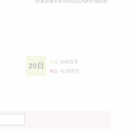
*距离前收巿价1500点以内的牛熊比例
牛证
-8.61百万
20日
熊证
+5.75百万