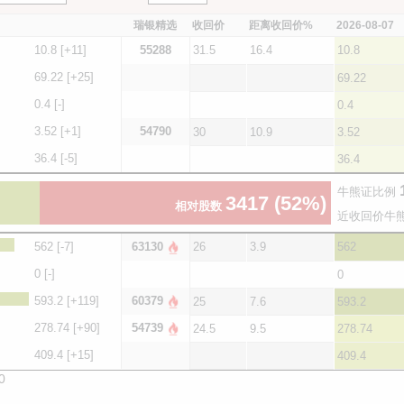
瑞银精选
收回价
距离收回价%
2026-08-07
10.8
[+11]
55288
31.5
16.4
10.8
69.22
[+25]
69.22
0.4
[-]
0.4
3.52
[+1]
54790
30
10.9
3.52
36.4
[-5]
36.4
牛熊证比例
3417
(52%)
相对股数
近收回价牛
562
[-7]
63130
26
3.9
562
0
[-]
0
593.2
[+119]
60379
25
7.6
593.2
278.74
[+90]
54739
24.5
9.5
278.74
409.4
[+15]
409.4
0