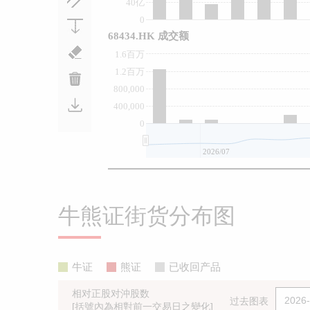
40亿
0
68434.HK 成交额
1.6百万
1.2百万
800,000
400,000
0
2026/07
牛熊证街货分布图
牛证
熊证
已收回产品
相对正股对沖股数
过去图表
[括號內為相對前一交易日之變化]