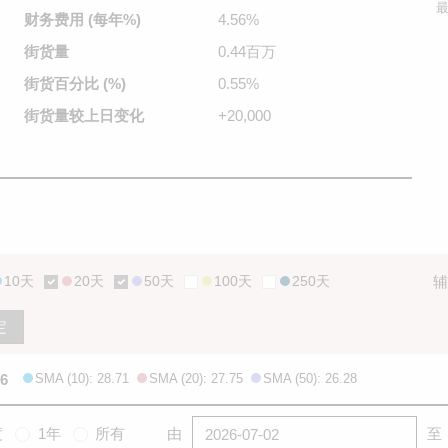
最
财务费用
(每年%)
4.56%
街货量
0.44百万
街货百分比
(%)
0.55%
街货量较
上日变化
+20,000
10天
20天
50天
100天
250天
辅
定
06
SMA (10): 28.71
SMA (20): 27.75
SMA (50): 26.28
度
1年
所有
由
至