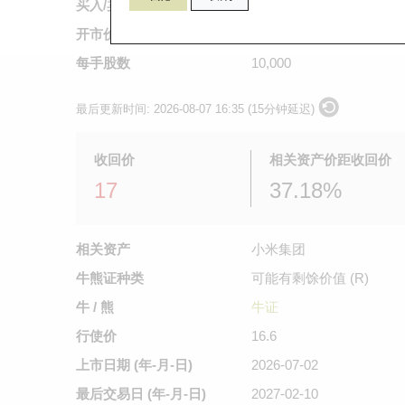
买入/卖出价
0.217
/
0.222
开市价
0.205
每手股数
10,000
最后更新时间:
2026-08-07 16:35 (15分钟延迟)
收回价
相关资产价距收回价
17
37.18%
相关资产
小米集团
牛熊证种类
可能有剩馀价值 (R)
牛 / 熊
牛证
行使价
16.6
上市日期
(年-月-日)
2026-07-02
最后交易日
(年-月-日)
2027-02-10