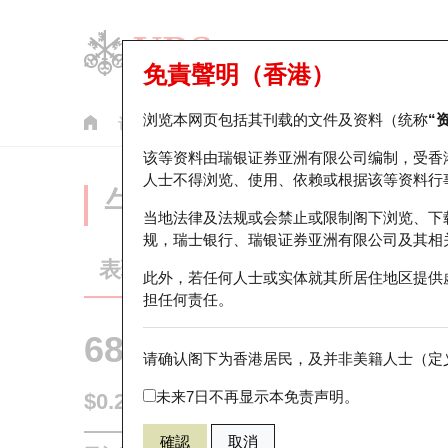
免責聲明（香港）
浏览本网页包括其刊载的文件及资料（统称
“
认股证
牛熊证
美股指数产品
轮证市场统计
该等资料由瑞银证券亚洲有限公司编制，受香
人士不得浏览、使用、依赖或根据该等资料行
牛熊证分析仪
当地法律及法规或会禁止或限制阁下浏览、下
规，瑞士银行、瑞银证券亚洲有限公司及其相
表现
街货统计
比较
此外，若任何人士或实体就其所居住地区提供
担任何责任。
68434 汇丰
牛证
请确认阁下为香港居民，及并非美籍人士（定义
1810 小米集
未来7日不再显示本免责声明。
$0.217
即时
確認
取消