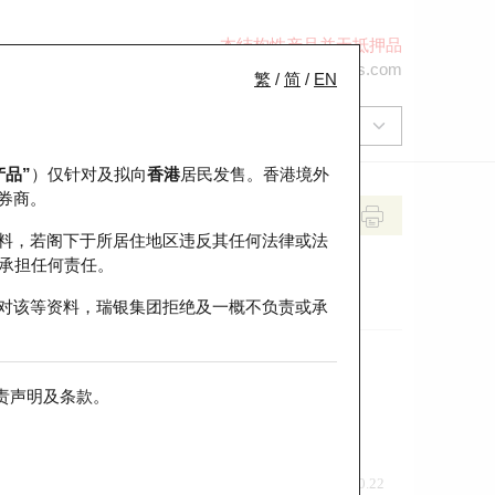
本结构性产品并无抵押品
+852 2971 6668
ol-hkwarrants@ubs.com
繁
/
简
/
EN
产品”
）仅针对及拟向
香港
居民发售。香港境外
券商。
料，若阁下于所居住地区违反其任何法律或法
承担任何责任。
对该等资料，瑞银集团拒绝及一概不负责或承
责声明及条款
。
前收市价
即市走势
0.22