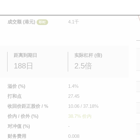
是日最高/最低价
0.205
/
0.205
即时
前收市价
0.217
成交额 (港元)
4.1千
即时
距离到期日
实际杠杆 (倍)
188日
2.5倍
溢价 (%)
1.4%
打和点
27.45
收回价距
正股价 / %
10.06 / 37.18%
价内 / 价外 (%)
38.7% 价内
对冲值 (%)
-
财务费用
0.008