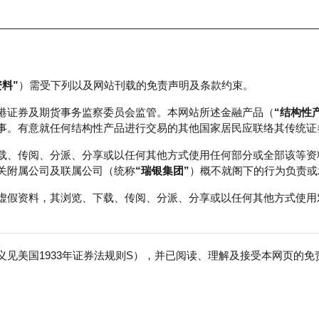
资料”
）需受下列以及网站刊载的免责声明及条款约束。
正股数据及市场统计
瑞银轮证教室
港证券及期货事务监察委员会监管。本网站所述金融产品（
“结构性
事。有意就任何结构性产品进行交易的其他国家居民应联络其传统证
载、传阅、分派、分享或以任何其他方式使用任何部分或全部该等资
关附属公司及联属公司（统称
“瑞银集团”
）概不就阁下的行为负责或
虚假资料，其浏览、下载、传阅、分派、分享或以任何其他方式使用
见美国1933年证券法规则S），并已阅读、理解及接受本网页的
团
免