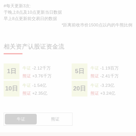
#每天更新3次:
于晚上8点及10点更新当日数据
早上8点更新前交易日的数据
*距离前收巿价1500点以内的牛熊比例
相关资产认股证资金流
牛证
-2.12千万
牛证
-1.19百万
1日
5日
熊证
+3.76千万
熊证
-2.41千万
牛证
-1.54亿
牛证
-3.23亿
10日
20日
熊证
+2.35亿
熊证
+3.24亿
牛证
熊证