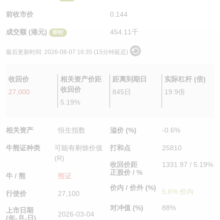
认股证/牛熊证日志
牛熊证到期结算价查找
中资ETFs溢价比较
前收市价
0.144
成交额 (港元)
454.11千
即时
认股证文件及公告
牛熊证分析仪
AH 股价对照
最后更新时间:
2026-08-07 16:35 (15分钟延迟)
认股证文件及公告 (瑞信)
牛熊证速算机
即市板块表现
收回价
相关资产价距
距离到期日
实际杠杆 (倍)
牛熊证文件及公告
ADR
收回价
27,000
845日
19.9倍
5.19%
牛熊证文件及公告 (瑞信)
收市竞价变化
相关资产
恒生指数
溢价 (%)
-0.6%
牛熊证种类
可能有剩馀价值
打和点
25810
(R)
收回价距
1331.97 / 5.19%
正股价 / %
牛 / 熊
熊证
价内 / 价外 (%)
5.6% 价内
行使价
27,100
对冲值 (%)
88%
上市日期
2026-03-04
(年-月-日)