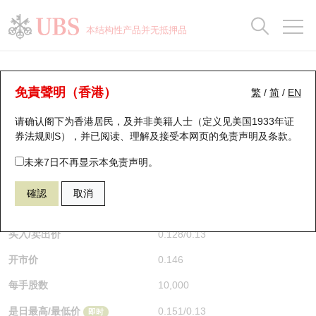
正股数据及市场统计
认股证分析仪
牛熊证分析仪
轮证市场统计
港股通资金流
瑞银轮证教室
认股证
牛熊证
本结构性产品并无抵押品
认股证搜寻
表现
图搜牛熊
表现
十大成交
港股通资金流
十大成交
瑞银轮证教室
牛熊证分析仪
瑞银认股证一览
街货统计
街货统计
十大升幅/跌幅
正股分析仪
持股比重
每月轮证大市专题
牛熊全景快搜
免責聲明（香港）
繁
/
简
/
EN
表现
街货统计
比较
请确认阁下为香港居民，及并非美籍人士（定义见美国1933年证
新发行瑞银认股证
比较
牛熊证搜寻
比较
十大认股证成交分布
二十大活跃股份
显示所有持股比重
轮证专栏
券法规则S），并已阅读、理解及接受本网页的
免责声明及条款
。
即将到期认股证
牛熊证街货分布图
十天股证占大市成交
恒指成份股
讲座及教育短片
67880 瑞银
熊证
未来7日不再显示本免责声明。
HSI 恒生指数
確認
取消
认股证到期结算价查找
正股牛熊证列表
资金流
国指成份股
认股证投资者教育
$0.129
0.015
(-10.42%)
即时
认股证分析仪
新发行瑞银牛熊证
街货统计
科指成份股
牛熊证投资者教育
买入/卖出价
0.128
/
0.13
开市价
0.146
认股证速算机
已收回牛熊证剩余价值
三十大平均引伸波幅
相关资产沽空
认股证牛熊证常问问题
每手股数
10,000
引伸波幅比较图
即将到期牛熊证
业绩及经济日历
是日最高/最低价
0.151
/
0.13
即时