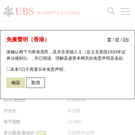
正股数据及市场统计
认股证分析仪
牛熊证分析仪
轮证市场统计
港股通资金流
瑞银轮证教室
认股证
牛熊证
本结构性产品并无抵押品
认股证搜寻
表现
图搜牛熊
表现
十大成交
港股通资金流
十大成交
瑞银轮证教室
牛熊证分析仪
瑞银认股证一览
街货统计
街货统计
十大升幅/跌幅
正股分析仪
持股比重
每月轮证大市专题
牛熊全景快搜
免責聲明（香港）
繁
/
简
/
EN
表现
街货统计
比较
请确认阁下为香港居民，及并非美籍人士（定义见美国1933年证
新发行瑞银认股证
比较
牛熊证搜寻
比较
十大认股证成交分布
二十大活跃股份
显示所有持股比重
轮证专栏
券法规则S），并已阅读、理解及接受本网页的
免责声明及条款
。
即将到期认股证
牛熊证街货分布图
十天股证占大市成交
恒指成份股
讲座及教育短片
67488 瑞银
牛证
未来7日不再显示本免责声明。
HSI 恒生指数
確認
取消
认股证到期结算价查找
正股牛熊证列表
资金流
国指成份股
认股证投资者教育
$0.97
0.01
(+1.04%)
即时
认股证分析仪
新发行瑞银牛熊证
街货统计
科指成份股
牛熊证投资者教育
买入/卖出价
0.97
/
0.98
开市价
不适用
认股证速算机
已收回牛熊证剩余价值
三十大平均引伸波幅
相关资产沽空
认股证牛熊证常问问题
每手股数
10,000
引伸波幅比较图
即将到期牛熊证
业绩及经济日历
是日最高/最低价
不适用
/
不适用
即时