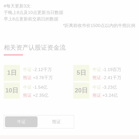
#每天更新3次:
于晚上8点及10点更新当日数据
早上8点更新前交易日的数据
*距离前收巿价1500点以内的牛熊比例
相关资产认股证资金流
牛证
-2.12千万
牛证
-1.19百万
1日
5日
熊证
+3.76千万
熊证
-2.41千万
牛证
-1.54亿
牛证
-3.23亿
10日
20日
熊证
+2.35亿
熊证
+3.24亿
牛证
熊证