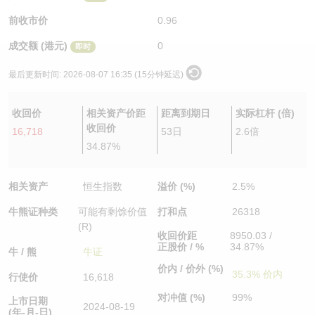
认股证/牛熊证日志
牛熊证到期结算价查找
中资ETFs溢价比较
前收市价
0.96
成交额 (港元)
0
即时
认股证文件及公告
牛熊证分析仪
AH 股价对照
最后更新时间:
2026-08-07 16:35 (15分钟延迟)
认股证文件及公告 (瑞信)
牛熊证速算机
即市板块表现
收回价
相关资产价距
距离到期日
实际杠杆 (倍)
牛熊证文件及公告
ADR
收回价
16,718
53日
2.6倍
34.87%
牛熊证文件及公告 (瑞信)
收市竞价变化
相关资产
恒生指数
溢价 (%)
2.5%
牛熊证种类
可能有剩馀价值
打和点
26318
(R)
收回价距
8950.03 /
正股价 / %
34.87%
牛 / 熊
牛证
价内 / 价外 (%)
35.3% 价内
行使价
16,618
对冲值 (%)
99%
上市日期
2024-08-19
(年-月-日)