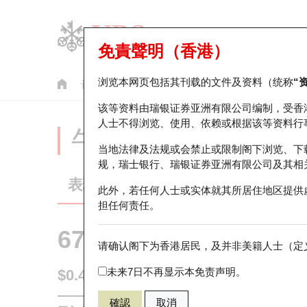
免責聲明（香港）
浏览本网页包括其刊载的文件及资料（统称
“
认股证
牛熊证
美股指数产品
轮证市场统计
该等资料由瑞银证券亚洲有限公司编制，受香
人士不得浏览、使用、依赖或根据该等资料行
牛熊证分析仪
当地法律及法规或会禁止或限制阁下浏览、下
规，瑞士银行、瑞银证券亚洲有限公司及其相
表现
街货统计
比较
此外，若任何人士或实体就其所居住地区提供
担任何责任。
67469 瑞银
牛证
请确认阁下为香港居民，及并非美籍人士（定义
3690 美团
未来7日不再显示本免责声明。
$0.435
即时
確認
取消