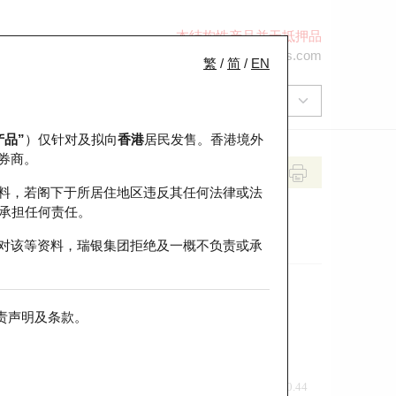
本结构性产品并无抵押品
+852 2971 6668
ol-hkwarrants@ubs.com
繁
/
简
/
EN
产品”
）仅针对及拟向
香港
居民发售。香港境外
券商。
料，若阁下于所居住地区违反其任何法律或法
承担任何责任。
对该等资料，瑞银集团拒绝及一概不负责或承
责声明及条款
。
前收市价
即市走势
0.44