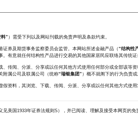
资料”
）需受下列以及网站刊载的免责声明及条款约束。
正股数据及市场统计
瑞银轮证教室
港证券及期货事务监察委员会监管。本网站所述金融产品（
“结构性
事。有意就任何结构性产品进行交易的其他国家居民应联络其传统证
载、传阅、分派、分享或以任何其他方式使用任何部分或全部该等资
关附属公司及联属公司（统称
“瑞银集团”
）概不就阁下的行为负责或
虚假资料，其浏览、下载、传阅、分派、分享或以任何其他方式使用
见美国1933年证券法规则S），并已阅读、理解及接受本网页的
免