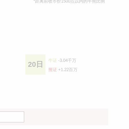
*距离前收巿价1500点以内的牛熊比例
牛证
-3.04千万
20日
熊证
+1.22百万