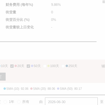
最
财务费用
(每年%)
9.86%
街货量
0
街货百分比
(%)
0%
街货量较
上日变化
-
10天
20天
50天
100天
250天
辅
定
SMA (10): 92.06
SMA (20): 88.06
SMA (50): 80.17
度
1年
所有
由
至