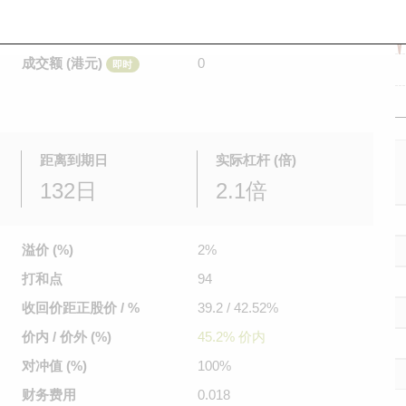
是日最高/最低价
不适用
/
不适用
即时
前收市价
0.435
成交额 (港元)
0
即时
距离到期日
实际杠杆 (倍)
132日
2.1倍
溢价 (%)
2%
打和点
94
收回价距
正股价 / %
39.2 / 42.52%
价内 / 价外 (%)
45.2% 价内
对冲值 (%)
100%
财务费用
0.018