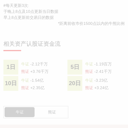
#每天更新3次:
于晚上8点及10点更新当日数据
早上8点更新前交易日的数据
*距离前收巿价1500点以内的牛熊比例
相关资产认股证资金流
牛证
-2.12千万
牛证
-1.19百万
1日
5日
熊证
+3.76千万
熊证
-2.41千万
牛证
-1.54亿
牛证
-3.23亿
10日
20日
熊证
+2.35亿
熊证
+3.24亿
牛证
熊证