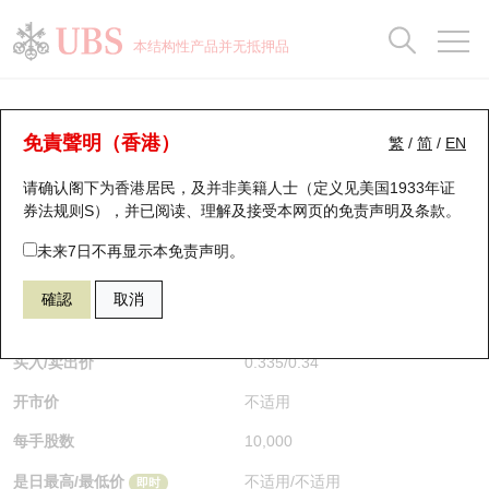
正股数据及市场统计
认股证分析仪
牛熊证分析仪
轮证市场统计
港股通资金流
瑞银轮证教室
认股证
牛熊证
本结构性产品并无抵押品
认股证搜寻
表现
图搜牛熊
表现
十大成交
港股通资金流
十大成交
瑞银轮证教室
牛熊证分析仪
瑞银认股证一览
街货统计
街货统计
十大升幅/跌幅
正股分析仪
持股比重
每月轮证大市专题
牛熊全景快搜
免責聲明（香港）
繁
/
简
/
EN
表现
街货统计
比较
请确认阁下为香港居民，及并非美籍人士（定义见美国1933年证
新发行瑞银认股证
比较
牛熊证搜寻
比较
十大认股证成交分布
二十大活跃股份
显示所有持股比重
轮证专栏
券法规则S），并已阅读、理解及接受本网页的
免责声明及条款
。
即将到期认股证
牛熊证街货分布图
十天股证占大市成交
恒指成份股
讲座及教育短片
67303 瑞银
熊证
未来7日不再显示本免责声明。
HSI 恒生指数
確認
取消
认股证到期结算价查找
正股牛熊证列表
资金流
国指成份股
认股证投资者教育
$0.34
0.01
(-2.86%)
即时
认股证分析仪
新发行瑞银牛熊证
街货统计
科指成份股
牛熊证投资者教育
买入/卖出价
0.335
/
0.34
开市价
不适用
认股证速算机
已收回牛熊证剩余价值
三十大平均引伸波幅
相关资产沽空
认股证牛熊证常问问题
每手股数
10,000
引伸波幅比较图
即将到期牛熊证
业绩及经济日历
是日最高/最低价
不适用
/
不适用
即时