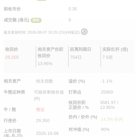
认股证/牛熊证日志
牛熊证到期结算价查找
中资ETFs溢价比较
前收市价
0.35
成交额 (港元)
0
即时
认股证文件及公告
牛熊证分析仪
AH 股价对照
最后更新时间:
2026-08-07 16:35 (15分钟延迟)
认股证文件及公告 (瑞信)
牛熊证速算机
即市板块表现
收回价
相关资产价距
距离到期日
实际杠杆 (倍)
牛熊证文件及公告
ADR
收回价
29,250
754日
7.5倍
13.95%
牛熊证文件及公告 (瑞信)
收市竞价变化
相关资产
恒生指数
溢价 (%)
-1.1%
牛熊证种类
可能有剩馀价值
打和点
25950
(R)
收回价距
3581.97 /
正股价 / %
13.95%
牛 / 熊
熊证
价内 / 价外 (%)
14.3% 价内
行使价
29,350
对冲值 (%)
90%
上市日期
2025-10-06
(年-月-日)