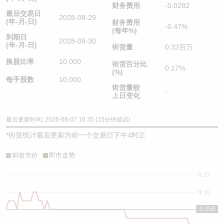
财务费用
-0.0282
最后交易日
2028-08-29
(年-月-日)
财务费用
-0.47%
(每年%)
到期日
2028-08-30
(年-月-日)
街货量
0.33百万
换股比率
10,000
街货百分比
0.17%
(%)
每手股数
10,000
街货量较
-
上日变化
最后更新时间: 2026-08-07 16:35 (15分钟延迟)
*
街货统计最后更新为前一个交易日下午4时正
前收市价
即市走势
0.37
0.36
0.350
0.35