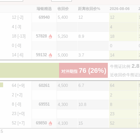
瑞银精选
收回价
距离收回价%
2026-08-06
12
[-2]
69940
5,400
12
12
4
[-3]
4
18
[-13]
57828
5,250
8.9
18
0
[-0]
0
14
[-6]
59132
5,000
3.7
14
2.8
牛熊证比例
76
(26%)
对沖期指
近收回价牛熊证
64
[+9]
60261
4,500
6.7
64
2
[+2]
2
8
[-0]
69551
4,300
10.8
8
23
[+0]
23
52
[+7]
69850
4,100
15
52
.5