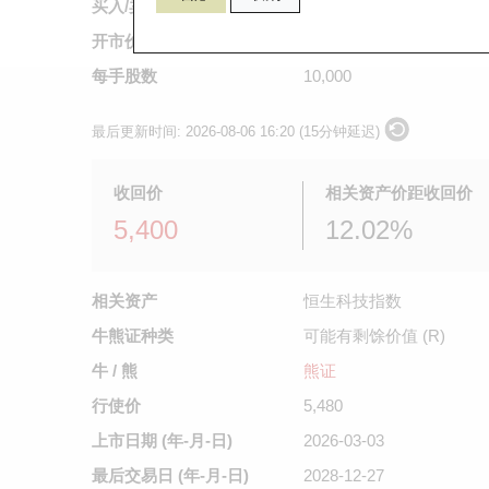
买入/卖出价
0.055
/
0.057
开市价
0.051
每手股数
10,000
最后更新时间:
2026-08-06 16:20 (15分钟延迟)
收回价
相关资产价距收回价
5,400
12.02%
相关资产
恒生科技指数
牛熊证种类
可能有剩馀价值 (R)
牛 / 熊
熊证
行使价
5,480
上市日期
(年-月-日)
2026-03-03
最后交易日
(年-月-日)
2028-12-27