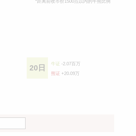
*距离前收巿价1500点以内的牛熊比例
牛证
-2.07百万
20日
熊证
+20.09万