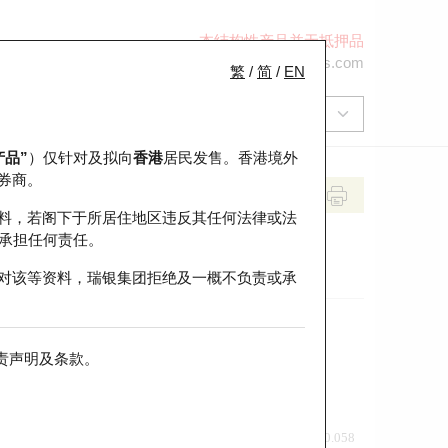
本结构性产品并无抵押品
+852 2971 6668
ol-hkwarrants@ubs.com
繁
/
简
/
EN
产品”
）仅针对及拟向
香港
居民发售。香港境外
券商。
料，若阁下于所居住地区违反其任何法律或法
承担任何责任。
对该等资料，瑞银集团拒绝及一概不负责或承
责声明及条款
。
前收市价
即市走势
0.058