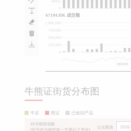
400亿
0
67194.HK 成交额
1,000,000
750,000
500,000
250,000
0
2026/03
牛熊证街货分布图
牛证
熊证
已收回产品
对沖期指張数
过去图表
[括号内为相对前一交易日之变化]