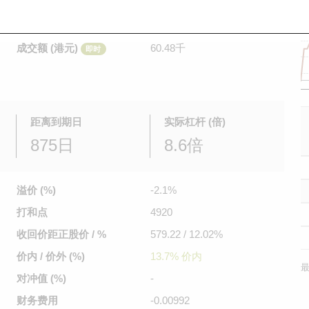
是日最高/最低价
0.056
/
0.051
即时
前收市价
0.047
成交额 (港元)
60.48千
即时
距离到期日
实际杠杆 (倍)
875日
8.6倍
溢价 (%)
-2.1%
打和点
4920
收回价距
正股价 / %
579.22 / 12.02%
价内 / 价外 (%)
13.7% 价内
最
对冲值 (%)
-
财务费用
-0.00992