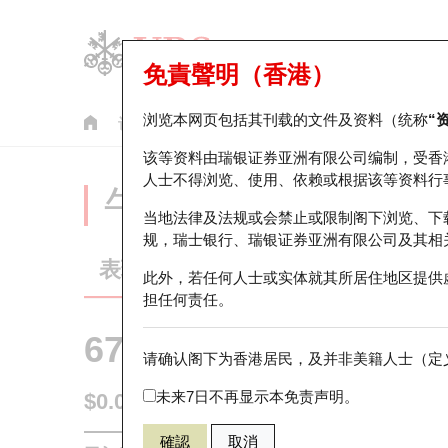
免責聲明（香港）
浏览本网页包括其刊载的文件及资料（统称
“
认股证
牛熊证
美股指数产品
轮证市场统计
该等资料由瑞银证券亚洲有限公司编制，受香
人士不得浏览、使用、依赖或根据该等资料行
牛熊证分析仪
当地法律及法规或会禁止或限制阁下浏览、下
规，瑞士银行、瑞银证券亚洲有限公司及其相
表现
街货统计
比较
此外，若任何人士或实体就其所居住地区提供
担任何责任。
67194 法兴
熊证
请确认阁下为香港居民，及并非美籍人士（定义
HSTECH 
未来7日不再显示本免责声明。
$0.056
0.009
(+19.15%)
即时
確認
取消