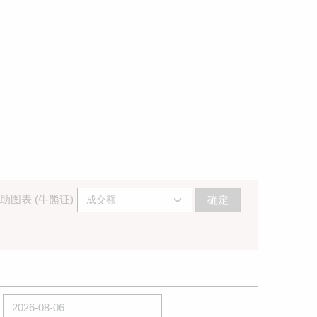
助图表 (牛熊证)
确定