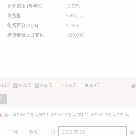
财务费用
(每年%)
-0.76%
街货量
5.41百万
街货百分比
(%)
2.71%
街货量较
上日变化
-600,000
10天
20天
50天
100天
250天
辅
定
0.78
SMA (10): 4,807.5
SMA (20): 4,764.22
SMA (50): 4,715.54
度
1年
所有
由
至