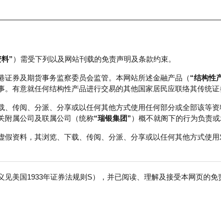
资料”
）需受下列以及网站刊载的免责声明及条款约束。
正股数据及市场统计
瑞银轮证教室
港证券及期货事务监察委员会监管。本网站所述金融产品（
“结构性
事。有意就任何结构性产品进行交易的其他国家居民应联络其传统证
载、传阅、分派、分享或以任何其他方式使用任何部分或全部该等资
关附属公司及联属公司（统称
“瑞银集团”
）概不就阁下的行为负责或
虚假资料，其浏览、下载、传阅、分派、分享或以任何其他方式使用
见美国1933年证券法规则S），并已阅读、理解及接受本网页的
恒生科技指数
免