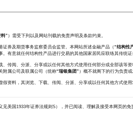
资料”
）需受下列以及网站刊载的免责声明及条款约束。
正股数据及市场统计
瑞银轮证教室
港证券及期货事务监察委员会监管。本网站所述金融产品（
“结构性
事。有意就任何结构性产品进行交易的其他国家居民应联络其传统证
载、传阅、分派、分享或以任何其他方式使用任何部分或全部该等资
关附属公司及联属公司（统称
“瑞银集团”
）概不就阁下的行为负责或
虚假资料，其浏览、下载、传阅、分派、分享或以任何其他方式使用
见美国1933年证券法规则S），并已阅读、理解及接受本网页的
数
免