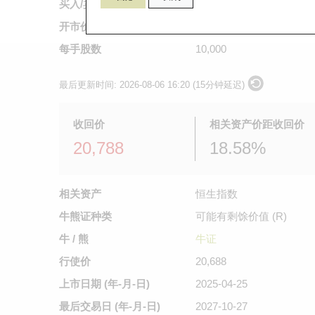
买入/卖出价
0.5
/
0.51
开市价
不适用
每手股数
10,000
最后更新时间:
2026-08-06 16:20 (15分钟延迟)
收回价
相关资产价距收回价
20,788
18.58%
相关资产
恒生指数
牛熊证种类
可能有剩馀价值 (R)
牛 / 熊
牛证
行使价
20,688
上市日期
(年-月-日)
2025-04-25
最后交易日
(年-月-日)
2027-10-27