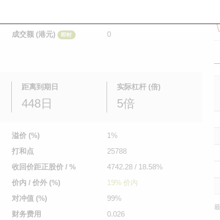
是日最高/最低价
不适用
/
不适用
即时
前收市价
0.54
成交额 (港元)
0
即时
距离到期日
实际杠杆 (倍)
448日
5倍
溢价 (%)
1%
打和点
25788
收回价距
正股价 / %
4742.28 / 18.58%
价内 / 价外 (%)
19% 价内
对冲值 (%)
99%
最
财务费用
0.026