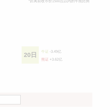
*距离前收巿价1500点以内的牛熊比例
牛证
-3.49亿
20日
熊证
+3.62亿