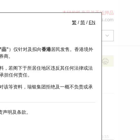
本结构性产品并无抵押品
+852 2971 6668
ol-hkwarrants@ubs.com
繁
/
简
/
EN
产品”
）仅针对及拟向
香港
居民发售。香港境外
券商。
料，若阁下于所居住地区违反其任何法律或法
承担任何责任。
对该等资料，瑞银集团拒绝及一概不负责或承
责声明及条款
。
前收市价
即市走势
0.55