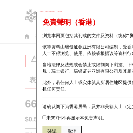
免責聲明（香港）
浏览本网页包括其刊载的文件及资料（统称
“
认股证
牛熊证
美股指数产品
轮证市场统计
该等资料由瑞银证券亚洲有限公司编制，受香
人士不得浏览、使用、依赖或根据该等资料行
牛熊证分析仪
当地法律及法规或会禁止或限制阁下浏览、下
规，瑞士银行、瑞银证券亚洲有限公司及其相
表现
街货统计
比较
此外，若任何人士或实体就其所居住地区提供
担任何责任。
66901 瑞银
牛证
请确认阁下为香港居民，及并非美籍人士（定义
HSI 恒生指
未来7日不再显示本免责声明。
$0.51
0.03
(-5.56%)
即时
確認
取消