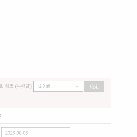
助图表 (牛熊证)
确定
3