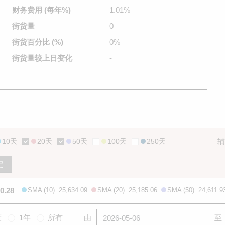
财务费用
(每年%)
1.01%
街货量
0
街货百分比
(%)
0%
街货量较
上日变化
-
10天
20天
50天
100天
250天
辅
定
0.28
SMA (10): 25,634.09
SMA (20): 25,185.06
SMA (50): 24,611.9
度
1年
所有
由
至