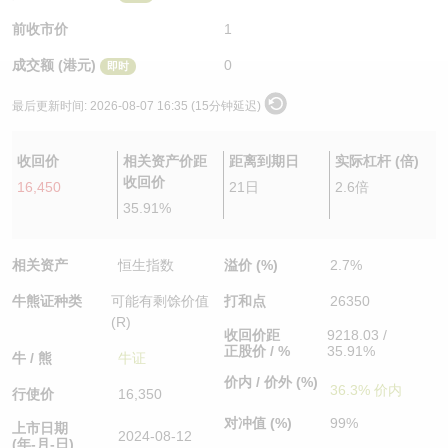
认股证/牛熊证日志
牛熊证到期结算价查找
中资ETFs溢价比较
前收市价
1
成交额 (港元)
0
即时
认股证文件及公告
牛熊证分析仪
AH 股价对照
最后更新时间:
2026-08-07 16:35 (15分钟延迟)
认股证文件及公告 (瑞信)
牛熊证速算机
即市板块表现
收回价
相关资产价距
距离到期日
实际杠杆 (倍)
牛熊证文件及公告
ADR
收回价
16,450
21日
2.6倍
35.91%
牛熊证文件及公告 (瑞信)
收市竞价变化
相关资产
恒生指数
溢价 (%)
2.7%
牛熊证种类
可能有剩馀价值
打和点
26350
(R)
收回价距
9218.03 /
正股价 / %
35.91%
牛 / 熊
牛证
价内 / 价外 (%)
36.3% 价内
行使价
16,350
对冲值 (%)
99%
上市日期
2024-08-12
(年-月-日)