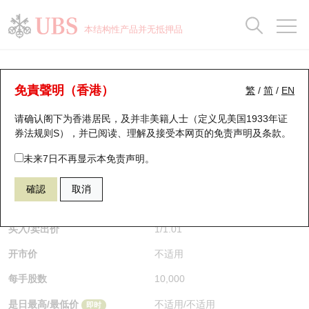
正股数据及市场统计
认股证分析仪
牛熊证分析仪
轮证市场统计
港股通资金流
瑞银轮证教室
认股证
牛熊证
本结构性产品并无抵押品
认股证搜寻
表现
图搜牛熊
表现
十大成交
港股通资金流
十大成交
瑞银轮证教室
牛熊证分析仪
瑞银认股证一览
街货统计
街货统计
十大升幅/跌幅
正股分析仪
持股比重
每月轮证大市专题
牛熊全景快搜
免責聲明（香港）
繁
/
简
/
EN
表现
街货统计
比较
请确认阁下为香港居民，及并非美籍人士（定义见美国1933年证
新发行瑞银认股证
比较
牛熊证搜寻
比较
十大认股证成交分布
二十大活跃股份
显示所有持股比重
轮证专栏
券法规则S），并已阅读、理解及接受本网页的
免责声明及条款
。
即将到期认股证
牛熊证街货分布图
十天股证占大市成交
恒指成份股
讲座及教育短片
66747 瑞银
牛证
未来7日不再显示本免责声明。
HSI 恒生指数
確認
取消
认股证到期结算价查找
正股牛熊证列表
资金流
国指成份股
认股证投资者教育
$1
即时
认股证分析仪
新发行瑞银牛熊证
街货统计
科指成份股
牛熊证投资者教育
买入/卖出价
1
/
1.01
开市价
不适用
认股证速算机
已收回牛熊证剩余价值
三十大平均引伸波幅
相关资产沽空
认股证牛熊证常问问题
每手股数
10,000
引伸波幅比较图
即将到期牛熊证
业绩及经济日历
是日最高/最低价
不适用
/
不适用
即时