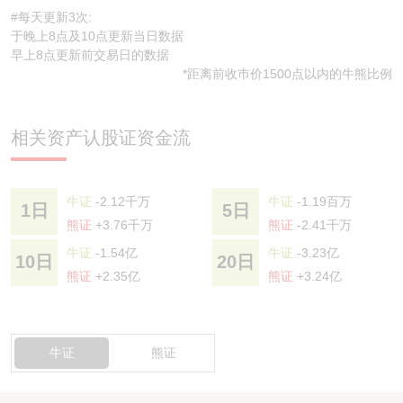
#每天更新3次:
于晚上8点及10点更新当日数据
早上8点更新前交易日的数据
*距离前收巿价1500点以内的牛熊比例
相关资产认股证资金流
牛证
-2.12千万
牛证
-1.19百万
1日
5日
熊证
+3.76千万
熊证
-2.41千万
牛证
-1.54亿
牛证
-3.23亿
10日
20日
熊证
+2.35亿
熊证
+3.24亿
牛证
熊证