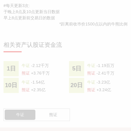
#每天更新3次:
于晚上8点及10点更新当日数据
早上8点更新前交易日的数据
*距离前收巿价1500点以内的牛熊比例
相关资产认股证资金流
牛证
-2.12千万
牛证
-1.19百万
1日
5日
熊证
+3.76千万
熊证
-2.41千万
牛证
-1.54亿
牛证
-3.23亿
10日
20日
熊证
+2.35亿
熊证
+3.24亿
牛证
熊证