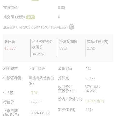
认股证/牛熊证日志
牛熊证到期结算价查找
中资ETFs溢价比较
前收市价
0.93
成交额 (港元)
0
即时
认股证文件及公告
牛熊证分析仪
AH 股价对照
最后更新时间:
2026-08-07 16:35 (15分钟延迟)
认股证文件及公告 (瑞信)
牛熊证速算机
即市板块表现
收回价
相关资产价距
距离到期日
实际杠杆 (倍)
牛熊证文件及公告
ADR
收回价
16,877
53日
2.7倍
34.25%
牛熊证文件及公告 (瑞信)
收市竞价变化
相关资产
恒生指数
溢价 (%)
2%
牛熊证种类
可能有剩馀价值
打和点
26177
(R)
收回价距
8791.03 /
正股价 / %
34.25%
牛 / 熊
牛证
价内 / 价外 (%)
34.6% 价内
行使价
16,777
对冲值 (%)
99%
上市日期
2024-08-12
(年-月-日)