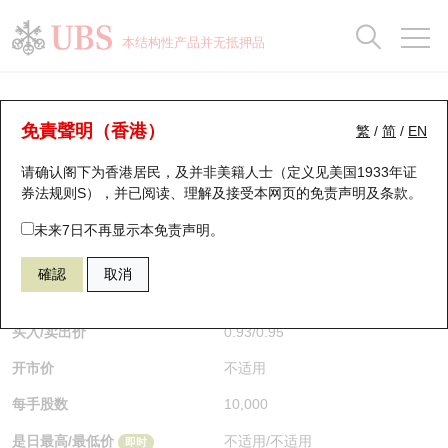
正股数据及市场统计
认股证分析仪
牛熊证分析仪
轮证市场统计
港股通资金流
瑞银轮证教室
认股证
牛熊证
本结构性产品并无抵押品
认股证搜寻
表现
图搜牛熊
表现
十大成交
港股通资金流
十大成交
瑞银轮证教室
牛熊证分析仪
瑞银认股证一览
街货统计
街货统计
十大升幅/跌幅
正股分析仪
持股比重
每月轮证大市专题
牛熊全景快搜
免責聲明（香港）
繁
/
简
/
EN
表现
街货统计
比较
请确认阁下为香港居民，及并非美籍人士（定义见美国1933年证
新发行瑞银认股证
比较
牛熊证搜寻
比较
十大认股证成交分布
二十大活跃股份
显示所有持股比重
轮证专栏
券法规则S），并已阅读、理解及接受本网页的
免责声明及条款
。
即将到期认股证
牛熊证街货分布图
十天股证占大市成交
恒指成份股
讲座及教育短片
66746 瑞银
牛证
未来7日不再显示本免责声明。
HSI 恒生指数
確認
取消
认股证到期结算价查找
正股牛熊证列表
资金流
国指成份股
认股证投资者教育
$0.94
0.01
(+1.07%)
即时
认股证分析仪
新发行瑞银牛熊证
街货统计
科指成份股
牛熊证投资者教育
买入/卖出价
0.93
/
0.95
开市价
不适用
认股证速算机
已收回牛熊证剩余价值
三十大平均引伸波幅
相关资产沽空
认股证牛熊证常问问题
每手股数
10,000
引伸波幅比较图
即将到期牛熊证
业绩及经济日历
是日最高/最低价
不适用
/
不适用
即时