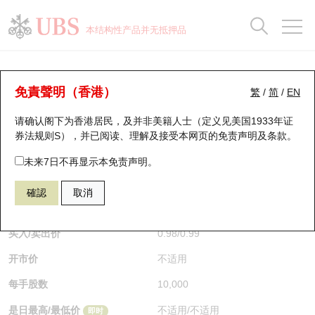
正股数据及市场统计
认股证分析仪
牛熊证分析仪
轮证市场统计
港股通资金流
瑞银轮证教室
认股证
牛熊证
本结构性产品并无抵押品
认股证搜寻
表现
图搜牛熊
表现
十大成交
港股通资金流
十大成交
瑞银轮证教室
牛熊证分析仪
瑞银认股证一览
街货统计
街货统计
十大升幅/跌幅
正股分析仪
持股比重
每月轮证大市专题
牛熊全景快搜
免責聲明（香港）
繁
/
简
/
EN
表现
街货统计
比较
请确认阁下为香港居民，及并非美籍人士（定义见美国1933年证
新发行瑞银认股证
比较
牛熊证搜寻
比较
十大认股证成交分布
二十大活跃股份
显示所有持股比重
轮证专栏
券法规则S），并已阅读、理解及接受本网页的
免责声明及条款
。
即将到期认股证
牛熊证街货分布图
十天股证占大市成交
恒指成份股
讲座及教育短片
66727 瑞银
牛证
未来7日不再显示本免责声明。
HSI 恒生指数
確認
取消
认股证到期结算价查找
正股牛熊证列表
资金流
国指成份股
认股证投资者教育
$0.98
即时
认股证分析仪
新发行瑞银牛熊证
街货统计
科指成份股
牛熊证投资者教育
买入/卖出价
0.98
/
0.99
开市价
不适用
认股证速算机
已收回牛熊证剩余价值
三十大平均引伸波幅
相关资产沽空
认股证牛熊证常问问题
每手股数
10,000
引伸波幅比较图
即将到期牛熊证
业绩及经济日历
是日最高/最低价
不适用
/
不适用
即时