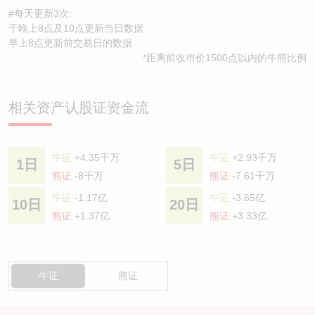
#每天更新3次:
于晚上8点及10点更新当日数据
早上8点更新前交易日的数据
*距离前收巿价1500点以内的牛熊比例
相关资产认股证资金流
牛证
+4.35千万
牛证
+2.93千万
1日
5日
熊证
-8千万
熊证
-7.61千万
牛证
-1.17亿
牛证
-3.65亿
10日
20日
熊证
+1.37亿
熊证
+3.33亿
牛证
熊证