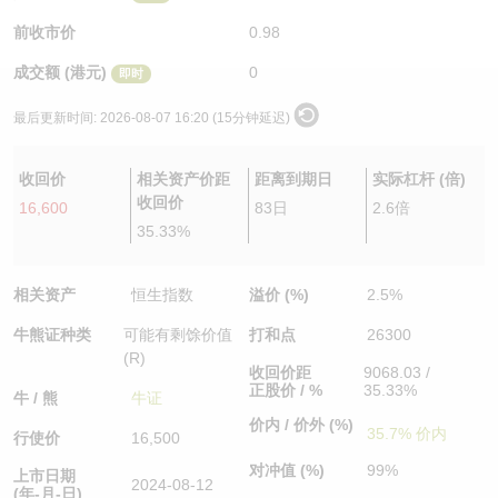
认股证/牛熊证日志
牛熊证到期结算价查找
中资ETFs溢价比较
前收市价
0.98
成交额 (港元)
0
即时
认股证文件及公告
牛熊证分析仪
AH 股价对照
最后更新时间:
2026-08-07 16:20 (15分钟延迟)
认股证文件及公告 (瑞信)
牛熊证速算机
即市板块表现
收回价
相关资产价距
距离到期日
实际杠杆 (倍)
牛熊证文件及公告
ADR
收回价
16,600
83日
2.6倍
35.33%
牛熊证文件及公告 (瑞信)
收市竞价变化
相关资产
恒生指数
溢价 (%)
2.5%
牛熊证种类
可能有剩馀价值
打和点
26300
(R)
收回价距
9068.03 /
正股价 / %
35.33%
牛 / 熊
牛证
价内 / 价外 (%)
35.7% 价内
行使价
16,500
对冲值 (%)
99%
上市日期
2024-08-12
(年-月-日)