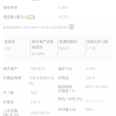
认股证/牛熊证日志
牛熊证到期结算价查找
中资ETFs溢价比较
前收市价
0.169
成交额 (港元)
16.2千
即时
认股证文件及公告
牛熊证分析仪
AH 股价对照
最后更新时间:
2026-08-07 16:35 (15分钟延迟)
认股证文件及公告 (瑞信)
牛熊证速算机
即市板块表现
收回价
相关资产价距
距离到期日
实际杠杆 (倍)
牛熊证文件及公告
ADR
收回价
230
865日
1.7倍
62.89%
牛熊证文件及公告 (瑞信)
收市竞价变化
相关资产
华虹宏力
溢价 (%)
-6.8%
牛熊证种类
可能有剩馀价值
打和点
150.8
(R)
收回价距
88.8 / 62.89%
正股价 / %
牛 / 熊
熊证
价内 / 价外 (%)
64.2% 价内
行使价
231.8
对冲值 (%)
88%
上市日期
2026-06-29
(年-月-日)