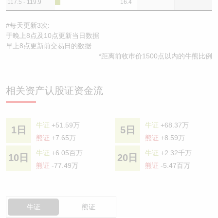
117.5 - 119.9
16.4
#每天更新3次:
于晚上8点及10点更新当日数据
早上8点更新前交易日的数据
*距离前收巿价1500点以内的牛熊比例
相关资产认股证资金流
牛证
+51.59万
牛证
+68.37万
1日
5日
熊证
+7.65万
熊证
+8.59万
牛证
+6.05百万
牛证
+2.32千万
10日
20日
熊证
-77.49万
熊证
-5.47百万
牛证
熊证