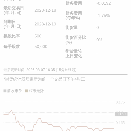
财务费用
-0.0192
最后交易日
2028-12-18
(年-月-日)
财务费用
-1.75%
(每年%)
到期日
2028-12-19
(年-月-日)
街货量
0
换股比率
500
街货百分比
0%
(%)
每手股数
50,000
街货量较
-
上日变化
最后更新时间: 2026-08-07 16:35 (15分钟延迟)
*
街货统计最后更新为前一个交易日下午4时正
前收市价
即市走势
0.175
0.17
0.169
0.165