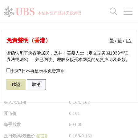
正股数据及市场统计
认股证分析仪
牛熊证分析仪
轮证市场统计
港股通资金流
瑞银轮证教室
认股证
牛熊证
本结构性产品并无抵押品
认股证搜寻
表现
图搜牛熊
表现
十大成交
港股通资金流
十大成交
瑞银轮证教室
牛熊证分析仪
瑞银认股证一览
街货统计
街货统计
十大升幅/跌幅
正股分析仪
持股比重
每月轮证大市专题
牛熊全景快搜
免責聲明（香港）
繁
/
简
/
EN
表现
街货统计
比较
请确认阁下为香港居民，及并非美籍人士（定义见美国1933年证
新发行瑞银认股证
比较
牛熊证搜寻
比较
十大认股证成交分布
二十大活跃股份
显示所有持股比重
轮证专栏
券法规则S），并已阅读、理解及接受本网页的
免责声明及条款
。
即将到期认股证
牛熊证街货分布图
十天股证占大市成交
恒指成份股
讲座及教育短片
66680 瑞银
熊证
未来7日不再显示本免责声明。
1347 华虹宏力
確認
取消
认股证到期结算价查找
正股牛熊证列表
资金流
国指成份股
认股证投资者教育
$0.162
0.007
(-4.14%)
即时
认股证分析仪
新发行瑞银牛熊证
街货统计
科指成份股
牛熊证投资者教育
买入/卖出价
0.16
/
0.162
开市价
0.161
认股证速算机
已收回牛熊证剩余价值
三十大平均引伸波幅
相关资产沽空
认股证牛熊证常问问题
每手股数
50,000
引伸波幅比较图
即将到期牛熊证
业绩及经济日历
是日最高/最低价
0.163
/
0.161
即时