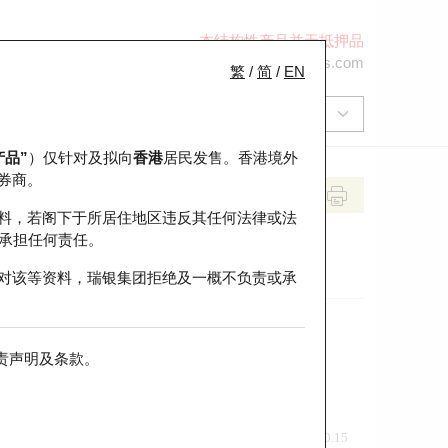
本结构性产品并无抵押品
+852 2971 6668
ol-hkwarrants@ubs.com
繁
/
简
/
EN
产品”
）仅针对及拟向
香港
居民发售。香港境外
券商。
料，若阁下于所居住地区违反其任何法律或法
承担任何责任。
对该等资料，瑞银集团拒绝及一概不负责或承
责声明及条款
。
前收市价
即市走势
0.15