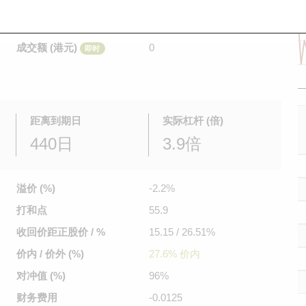
是日最高/最低价
不适用
/
不适用
即时
前收市价
0.148
成交额 (港元)
0
即时
距离到期日
实际杠杆 (倍)
440日
3.9倍
溢价 (%)
-2.2%
打和点
55.9
收回价距
正股价 / %
15.15 / 26.51%
价内 / 价外 (%)
27.6% 价内
对冲值 (%)
96%
财务费用
-0.0125