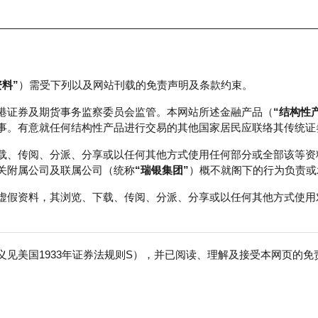
资料”
）需受下列以及网站刊载的免责声明及条款约束。
正股数据及市场统计
瑞银轮证教室
港证券及期货事务监察委员会监管。本网站所述金融产品（
“结构性
事。有意就任何结构性产品进行交易的其他国家居民应联络其传统证
载、传阅、分派、分享或以任何其他方式使用任何部分或全部该等资
关附属公司及联属公司（统称
“瑞银集团”
）概不就阁下的行为负责或
虚假资料，其浏览、下载、传阅、分派、分享或以任何其他方式使用
见美国1933年证券法规则S），并已阅读、理解及接受本网页的
安
免