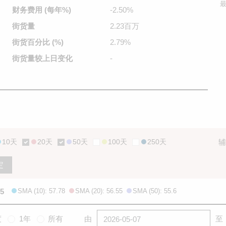
最
财务费用
(每年%)
-2.50%
街货量
2.23百万
街货百分比
(%)
2.79%
街货量较
上日变化
-
10天
20天
50天
100天
250天
辅
定
15
SMA (10): 57.78
SMA (20): 56.55
SMA (50): 55.6
度
1年
所有
由
至