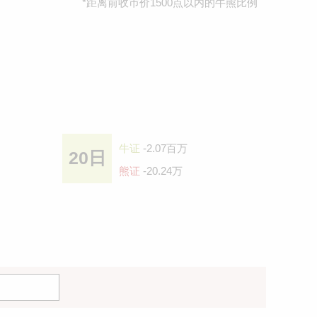
*距离前收巿价1500点以内的牛熊比例
牛证
-2.07百万
20日
熊证
-20.24万