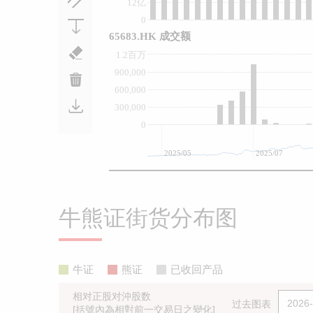
12亿
0
65683.HK 成交额
1.2百万
900,000
600,000
300,000
0
2025/05
2025/07
牛熊证街货分布图
牛证
熊证
已收回产品
相对正股对沖股数
过去图表
[括號內為相對前一交易日之變化]