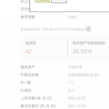
买入/卖出价
0.144
/
0.145
开市价
不适用
每手股数
5,000
最后更新时间:
2026-08-07 16:20 (15分钟延迟)
收回价
相关资产价距收回价
42
26.51%
相关资产
中国平安
牛熊证种类
可能有剩馀价值 (R)
牛 / 熊
牛证
行使价
41.4
上市日期
(年-月-日)
2025-04-22
最后交易日
(年-月-日)
2027-10-20