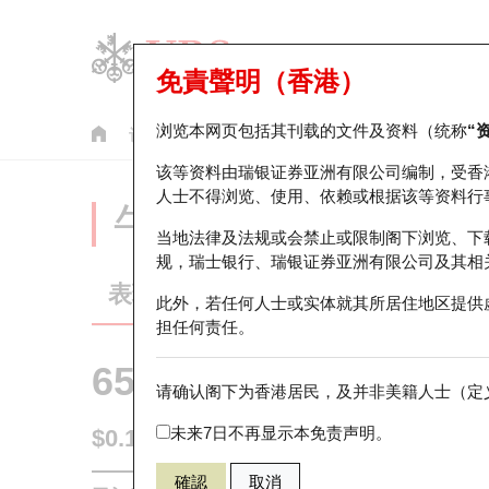
免責聲明（香港）
浏览本网页包括其刊载的文件及资料（统称
“
认股证
牛熊证
美股指数产品
轮证市场统计
该等资料由瑞银证券亚洲有限公司编制，受香
人士不得浏览、使用、依赖或根据该等资料行
牛熊证分析仪
当地法律及法规或会禁止或限制阁下浏览、下
规，瑞士银行、瑞银证券亚洲有限公司及其相
表现
街货统计
比较
此外，若任何人士或实体就其所居住地区提供
担任何责任。
65683 瑞银
牛证
请确认阁下为香港居民，及并非美籍人士（定义
2318 中国平
未来7日不再显示本免责声明。
$0.145
0.003
(-2.03%)
即时
確認
取消