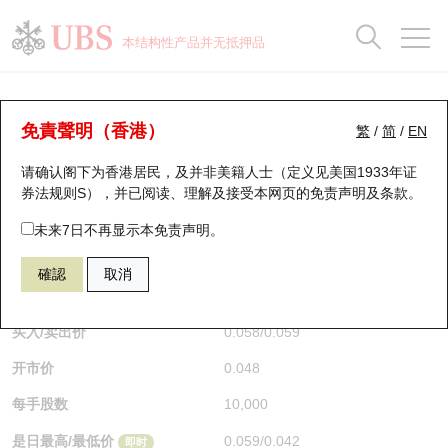
正股数据及市场统计
认股证分析仪
牛熊证分析仪
轮证市场统计
港股通资金流
瑞银轮证教室
认股证
牛熊证
本结构性产品并无抵押品
认股证搜寻
表现
图搜牛熊
表现
十大成交
港股通资金流
十大成交
瑞银轮证教室
牛熊证分析仪
瑞银认股证一览
街货统计
街货统计
十大升幅/跌幅
正股分析仪
持股比重
每月轮证大市专题
牛熊全景快搜
免責聲明（香港）
繁
/
简
/
EN
表现
街货统计
比较
请确认阁下为香港居民，及并非美籍人士（定义见美国1933年证
新发行瑞银认股证
比较
牛熊证搜寻
比较
十大认股证成交分布
二十大活跃股份
显示所有持股比重
轮证专栏
券法规则S），并已阅读、理解及接受本网页的
免责声明及条款
。
即将到期认股证
牛熊证街货分布图
十天股证占大市成交
恒指成份股
讲座及教育短片
55819 瑞银
牛证
未来7日不再显示本免责声明。
HSI 恒生指数
確認
取消
认股证到期结算价查找
正股牛熊证列表
资金流
国指成份股
认股证投资者教育
$0.058
即时
认股证分析仪
新发行瑞银牛熊证
街货统计
科指成份股
牛熊证投资者教育
买入/卖出价
0.058
/
0.059
开市价
0.048
认股证速算机
已收回牛熊证剩余价值
三十大平均引伸波幅
相关资产沽空
认股证牛熊证常问问题
每手股数
10,000
引伸波幅比较图
即将到期牛熊证
业绩及经济日历
是日最高/最低价
0.059
/
0.042
即时