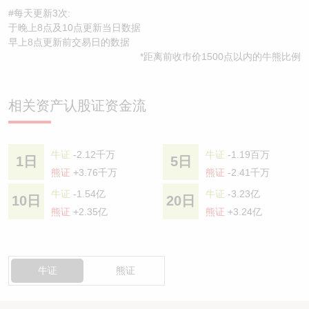
#每天更新3次:
于晚上8点及10点更新当日数据
早上8点更新前交易日的数据
*距离前收巿价1500点以内的牛熊比例
相关资产认股证资金流
牛证
-2.12千万
牛证
-1.19百万
1日
5日
熊证
+3.76千万
熊证
-2.41千万
牛证
-1.54亿
牛证
-3.23亿
10日
20日
熊证
+2.35亿
熊证
+3.24亿
牛证
熊证