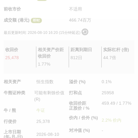
认股证/牛熊证日志
牛熊证到期结算价查找
中资ETFs溢价比较
前收市价
不适用
成交额 (港元)
466.74百万
即时
认股证文件及公告
牛熊证分析仪
AH 股价对照
最后更新时间:
2026-08-10 16:20 (15分钟延迟)
认股证文件及公告 (瑞信)
牛熊证速算机
即市板块表现
收回价
相关资产价距
距离到期日
实际杠杆 (倍)
牛熊证文件及公告
ADR
收回价
25,478
812日
44.7倍
1.77%
牛熊证文件及公告 (瑞信)
收市竞价变化
相关资产
恒生指数
溢价 (%)
0.1%
牛熊证种类
可能有剩馀价值
打和点
25958
(R)
收回价距
459.49 / 1.77%
正股价 / %
牛 / 熊
牛证
价内 / 价外 (%)
2.2% 价内
行使价
25,378
对冲值 (%)
-
上市日期
2026-08-10
(年-月-日)