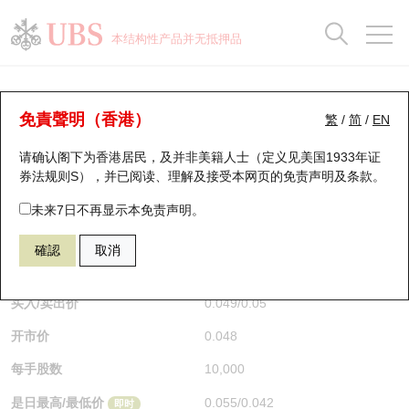
正股数据及市场统计
认股证分析仪
牛熊证分析仪
轮证市场统计
港股通资金流
瑞银轮证教室
认股证
牛熊证
本结构性产品并无抵押品
认股证搜寻
表现
图搜牛熊
表现
十大成交
港股通资金流
十大成交
瑞银轮证教室
牛熊证分析仪
瑞银认股证一览
街货统计
街货统计
十大升幅/跌幅
正股分析仪
持股比重
每月轮证大市专题
牛熊全景快搜
免責聲明（香港）
繁
/
简
/
EN
表现
街货统计
比较
请确认阁下为香港居民，及并非美籍人士（定义见美国1933年证
新发行瑞银认股证
比较
牛熊证搜寻
比较
十大认股证成交分布
二十大活跃股份
显示所有持股比重
轮证专栏
券法规则S），并已阅读、理解及接受本网页的
免责声明及条款
。
即将到期认股证
牛熊证街货分布图
十天股证占大市成交
恒指成份股
讲座及教育短片
55819 瑞银
牛证
未来7日不再显示本免责声明。
HSI 恒生指数
確認
取消
认股证到期结算价查找
正股牛熊证列表
资金流
国指成份股
认股证投资者教育
$0.049
即时
认股证分析仪
新发行瑞银牛熊证
街货统计
科指成份股
牛熊证投资者教育
买入/卖出价
0.049
/
0.05
开市价
0.048
认股证速算机
已收回牛熊证剩余价值
三十大平均引伸波幅
相关资产沽空
认股证牛熊证常问问题
每手股数
10,000
引伸波幅比较图
即将到期牛熊证
业绩及经济日历
是日最高/最低价
0.055
/
0.042
即时