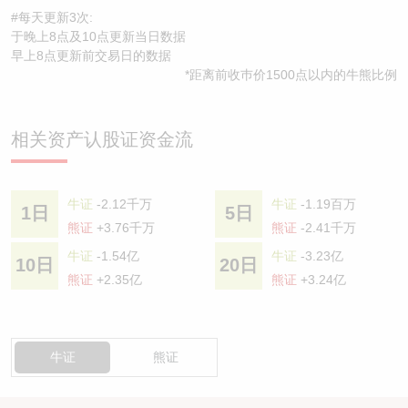
#每天更新3次:
于晚上8点及10点更新当日数据
早上8点更新前交易日的数据
*距离前收巿价1500点以内的牛熊比例
相关资产认股证资金流
牛证
-2.12千万
牛证
-1.19百万
1日
5日
熊证
+3.76千万
熊证
-2.41千万
牛证
-1.54亿
牛证
-3.23亿
10日
20日
熊证
+2.35亿
熊证
+3.24亿
牛证
熊证