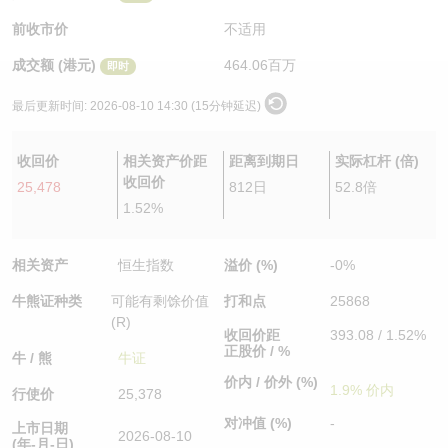
认股证/牛熊证日志
牛熊证到期结算价查找
中资ETFs溢价比较
前收市价
不适用
成交额 (港元)
464.06百万
即时
认股证文件及公告
牛熊证分析仪
AH 股价对照
最后更新时间:
2026-08-10 14:30 (15分钟延迟)
认股证文件及公告 (瑞信)
牛熊证速算机
即市板块表现
收回价
相关资产价距
距离到期日
实际杠杆 (倍)
牛熊证文件及公告
ADR
收回价
25,478
812日
52.8倍
1.52%
牛熊证文件及公告 (瑞信)
收市竞价变化
相关资产
恒生指数
溢价 (%)
-0%
牛熊证种类
可能有剩馀价值
打和点
25868
(R)
收回价距
393.08 / 1.52%
正股价 / %
牛 / 熊
牛证
价内 / 价外 (%)
1.9% 价内
行使价
25,378
对冲值 (%)
-
上市日期
2026-08-10
(年-月-日)