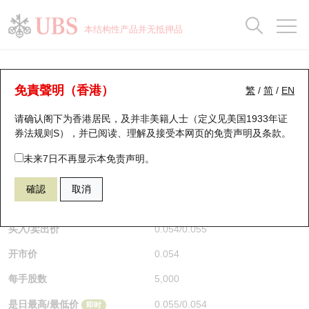
正股数据及市场统计
认股证分析仪
牛熊证分析仪
轮证市场统计
港股通资金流
瑞银轮证教室
认股证
牛熊证
本结构性产品并无抵押品
认股证搜寻
表现
图搜牛熊
表现
十大成交
港股通资金流
十大成交
瑞银轮证教室
牛熊证分析仪
瑞银认股证一览
街货统计
街货统计
十大升幅/跌幅
正股分析仪
持股比重
每月轮证大市专题
牛熊全景快搜
免責聲明（香港）
繁
/
简
/
EN
表现
街货统计
比较
请确认阁下为香港居民，及并非美籍人士（定义见美国1933年证
新发行瑞银认股证
比较
牛熊证搜寻
比较
十大认股证成交分布
二十大活跃股份
显示所有持股比重
轮证专栏
券法规则S），并已阅读、理解及接受本网页的
免责声明及条款
。
即将到期认股证
牛熊证街货分布图
十天股证占大市成交
恒指成份股
讲座及教育短片
65172 瑞银
熊证
未来7日不再显示本免责声明。
9988 阿里巴巴
確認
取消
认股证到期结算价查找
正股牛熊证列表
资金流
国指成份股
认股证投资者教育
$0.054
即时
认股证分析仪
新发行瑞银牛熊证
街货统计
科指成份股
牛熊证投资者教育
买入/卖出价
0.054
/
0.055
开市价
0.054
认股证速算机
已收回牛熊证剩余价值
三十大平均引伸波幅
相关资产沽空
认股证牛熊证常问问题
每手股数
5,000
引伸波幅比较图
即将到期牛熊证
业绩及经济日历
是日最高/最低价
0.055
/
0.054
即时