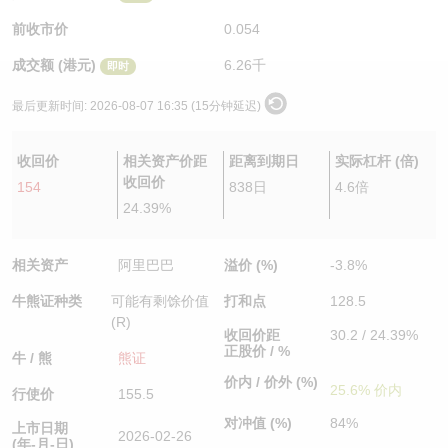
认股证/牛熊证日志
牛熊证到期结算价查找
中资ETFs溢价比较
前收市价
0.054
成交额 (港元)
6.26千
即时
认股证文件及公告
牛熊证分析仪
AH 股价对照
最后更新时间:
2026-08-07 16:35 (15分钟延迟)
认股证文件及公告 (瑞信)
牛熊证速算机
即市板块表现
收回价
相关资产价距
距离到期日
实际杠杆 (倍)
牛熊证文件及公告
ADR
收回价
154
838日
4.6倍
24.39%
牛熊证文件及公告 (瑞信)
收市竞价变化
相关资产
阿里巴巴
溢价 (%)
-3.8%
牛熊证种类
可能有剩馀价值
打和点
128.5
(R)
收回价距
30.2 / 24.39%
正股价 / %
牛 / 熊
熊证
价内 / 价外 (%)
25.6% 价内
行使价
155.5
对冲值 (%)
84%
上市日期
2026-02-26
(年-月-日)