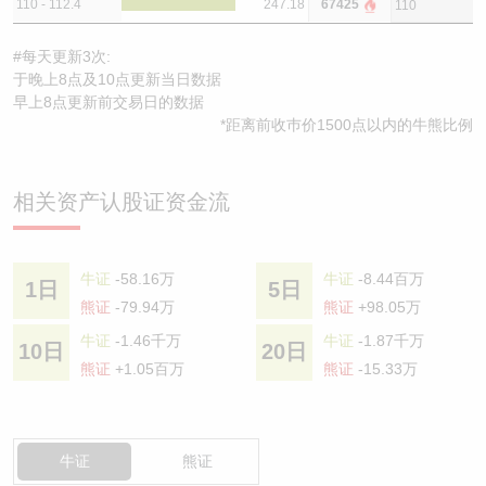
110 - 112.4
247.18
67425
110
#每天更新3次:
于晚上8点及10点更新当日数据
早上8点更新前交易日的数据
*距离前收巿价1500点以内的牛熊比例
相关资产认股证资金流
牛证
-58.16万
牛证
-8.44百万
1日
5日
熊证
-79.94万
熊证
+98.05万
牛证
-1.46千万
牛证
-1.87千万
10日
20日
熊证
+1.05百万
熊证
-15.33万
牛证
熊证