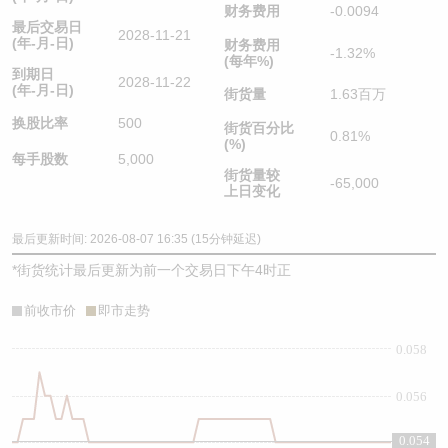
财务费用
-0.0094
最后交易日
2028-11-21
(年-月-日)
财务费用
-1.32%
(每年%)
到期日
2028-11-22
(年-月-日)
街货量
1.63百万
换股比率
500
街货百分比
0.81%
(%)
每手股数
5,000
街货量较
-65,000
上日变化
最后更新时间: 2026-08-07 16:35 (15分钟延迟)
*
街货统计最后更新为前一个交易日下午4时正
前收市价
即市走势
0.058
0.056
0.054
0.054