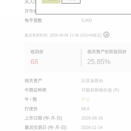
买入/卖出价
0.053
/
0.054
开市价
不适用
每手股数
5,000
最后更新时间:
2026-08-06 11:40 (15分钟延迟)
收回价
相关资产价距收回价
68
25.85%
相关资产
比亚迪股份
牛熊证种类
可能有剩馀价值 (R)
牛 / 熊
牛证
行使价
66.6
上市日期
(年-月-日)
2026-06-26
最后交易日
(年-月-日)
2026-11-24