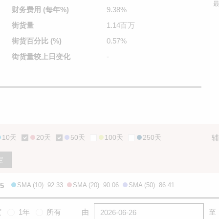
最
财务费用
(每年%)
9.38%
街货量
1.14百万
街货百分比
(%)
0.57%
街货量较
上日变化
-
10天
20天
50天
100天
250天
辅
定
55
SMA (10): 92.33
SMA (20): 90.06
SMA (50): 86.41
度
1年
所有
由
至