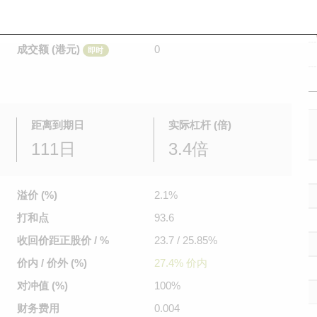
是日最高/最低价
不适用
/
不适用
即时
前收市价
0.058
成交额 (港元)
0
即时
距离到期日
实际杠杆 (倍)
111日
3.4倍
溢价 (%)
2.1%
打和点
93.6
收回价距
正股价 / %
23.7 / 25.85%
价内 / 价外 (%)
27.4% 价内
对冲值 (%)
100%
财务费用
0.004