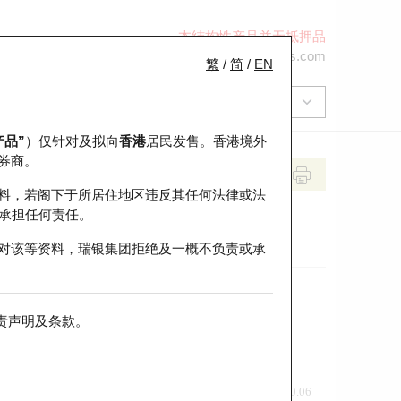
本结构性产品并无抵押品
+852 2971 6668
ol-hkwarrants@ubs.com
繁
/
简
/
EN
产品”
）仅针对及拟向
香港
居民发售。香港境外
券商。
料，若阁下于所居住地区违反其任何法律或法
承担任何责任。
对该等资料，瑞银集团拒绝及一概不负责或承
责声明及条款
。
前收市价
即市走势
0.06