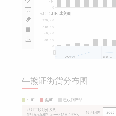
12亿
0
65086.HK 成交额
320,000
240,000
160,000
80,000
0
2026/06
2026/07
牛熊证街货分布图
牛证
熊证
已收回产品
相对正股对沖股数
过去图表
[括號內為相對前一交易日之變化]