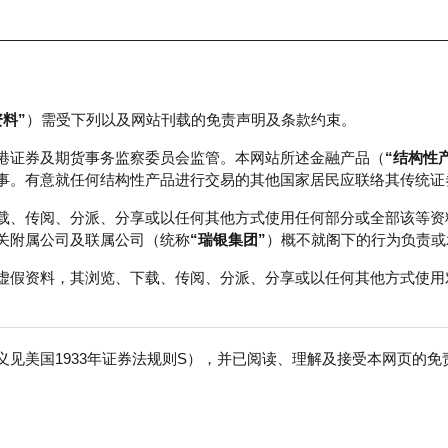
资料”
）需受下列以及网站刊载的免责声明及条款约束。
正股数据及市场统计
瑞银轮证教室
港证券及期货事务监察委员会监管。本网站所述金融产品（
“结构性
事。有意就任何结构性产品进行交易的其他国家居民应联络其传统证
载、传阅、分派、分享或以任何其他方式使用任何部分或全部该等资
关附属公司及联属公司（统称
“瑞银集团”
）概不就阁下的行为负责或
虚假资料，其浏览、下载、传阅、分派、分享或以任何其他方式使用
见美国1933年证券法规则S），并已阅读、理解及接受本网页的
迪股份
免