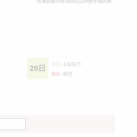
*距离前收巿价1500点以内的牛熊比例
牛证
-1.51百万
20日
熊证
-60万