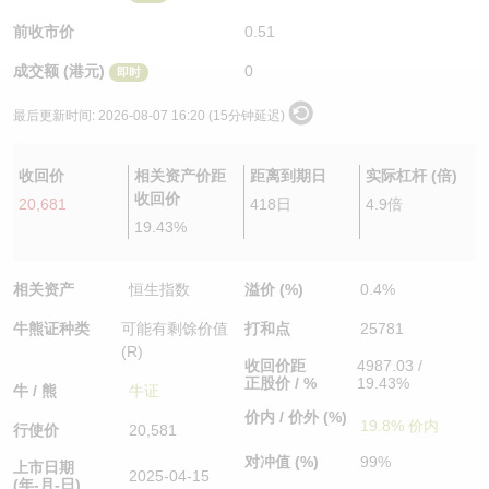
认股证/牛熊证日志
牛熊证到期结算价查找
中资ETFs溢价比较
前收市价
0.51
成交额 (港元)
0
即时
认股证文件及公告
牛熊证分析仪
AH 股价对照
最后更新时间:
2026-08-07 16:20 (15分钟延迟)
认股证文件及公告 (瑞信)
牛熊证速算机
即市板块表现
收回价
相关资产价距
距离到期日
实际杠杆 (倍)
牛熊证文件及公告
ADR
收回价
20,681
418日
4.9倍
19.43%
牛熊证文件及公告 (瑞信)
收市竞价变化
相关资产
恒生指数
溢价 (%)
0.4%
牛熊证种类
可能有剩馀价值
打和点
25781
(R)
收回价距
4987.03 /
正股价 / %
19.43%
牛 / 熊
牛证
价内 / 价外 (%)
19.8% 价内
行使价
20,581
对冲值 (%)
99%
上市日期
2025-04-15
(年-月-日)