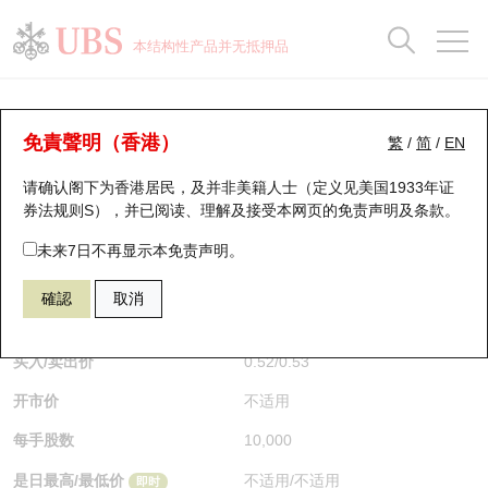
正股数据及市场统计
认股证分析仪
牛熊证分析仪
轮证市场统计
港股通资金流
瑞银轮证教室
认股证
牛熊证
本结构性产品并无抵押品
认股证搜寻
表现
图搜牛熊
表现
十大成交
港股通资金流
十大成交
瑞银轮证教室
牛熊证分析仪
瑞银认股证一览
街货统计
街货统计
十大升幅/跌幅
正股分析仪
持股比重
每月轮证大市专题
牛熊全景快搜
免責聲明（香港）
繁
/
简
/
EN
表现
街货统计
比较
请确认阁下为香港居民，及并非美籍人士（定义见美国1933年证
新发行瑞银认股证
比较
牛熊证搜寻
比较
十大认股证成交分布
二十大活跃股份
显示所有持股比重
轮证专栏
券法规则S），并已阅读、理解及接受本网页的
免责声明及条款
。
即将到期认股证
牛熊证街货分布图
十天股证占大市成交
恒指成份股
讲座及教育短片
64753 瑞银
牛证
未来7日不再显示本免责声明。
HSI 恒生指数
確認
取消
认股证到期结算价查找
正股牛熊证列表
资金流
国指成份股
认股证投资者教育
$0.52
0.01
(+1.96%)
即时
认股证分析仪
新发行瑞银牛熊证
街货统计
科指成份股
牛熊证投资者教育
买入/卖出价
0.52
/
0.53
开市价
不适用
认股证速算机
已收回牛熊证剩余价值
三十大平均引伸波幅
相关资产沽空
认股证牛熊证常问问题
每手股数
10,000
引伸波幅比较图
即将到期牛熊证
业绩及经济日历
是日最高/最低价
不适用
/
不适用
即时