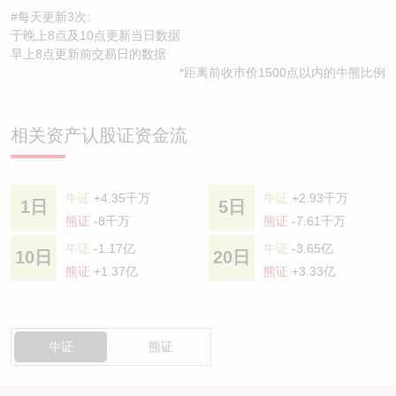
#每天更新3次:
于晚上8点及10点更新当日数据
早上8点更新前交易日的数据
*距离前收巿价1500点以内的牛熊比例
相关资产认股证资金流
牛证
+4.35千万
牛证
+2.93千万
1日
5日
熊证
-8千万
熊证
-7.61千万
牛证
-1.17亿
牛证
-3.65亿
10日
20日
熊证
+1.37亿
熊证
+3.33亿
牛证
熊证