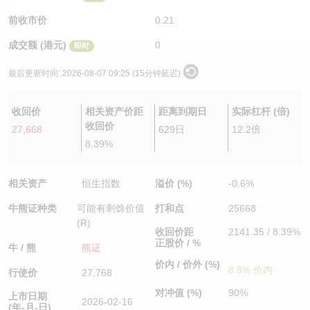
认股证/牛熊证日志
牛熊证到期结算价查找
中资ETFs溢价比较
前收市价
0.21
成交额 (港元)
0
即时
认股证文件及公告
牛熊证分析仪
AH 股价对照
最后更新时间:
2026-08-07 09:25 (15分钟延迟)
认股证文件及公告 (瑞信)
牛熊证速算机
即市板块表现
收回价
相关资产价距
距离到期日
实际杠杆 (倍)
牛熊证文件及公告
ADR
收回价
27,668
629日
12.2倍
8.39%
牛熊证文件及公告 (瑞信)
收市竞价变化
相关资产
恒生指数
溢价 (%)
-0.6%
牛熊证种类
可能有剩馀价值
打和点
25668
(R)
收回价距
2141.35 / 8.39%
正股价 / %
牛 / 熊
熊证
价内 / 价外 (%)
8.8% 价内
行使价
27,768
对冲值 (%)
90%
上市日期
2026-02-16
(年-月-日)