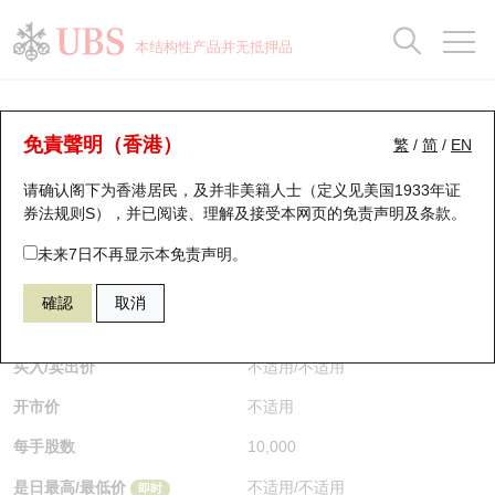
正股数据及市场统计
认股证分析仪
牛熊证分析仪
轮证市场统计
港股通资金流
瑞银轮证教室
认股证
牛熊证
本结构性产品并无抵押品
认股证搜寻
表现
图搜牛熊
表现
十大成交
港股通资金流
十大成交
瑞银轮证教室
牛熊证分析仪
瑞银认股证一览
街货统计
街货统计
十大升幅/跌幅
正股分析仪
持股比重
每月轮证大市专题
牛熊全景快搜
免責聲明（香港）
繁
/
简
/
EN
表现
街货统计
比较
请确认阁下为香港居民，及并非美籍人士（定义见美国1933年证
新发行瑞银认股证
比较
牛熊证搜寻
比较
十大认股证成交分布
二十大活跃股份
显示所有持股比重
轮证专栏
券法规则S），并已阅读、理解及接受本网页的
免责声明及条款
。
即将到期认股证
牛熊证街货分布图
十天股证占大市成交
恒指成份股
讲座及教育短片
62150 瑞银
熊证
未来7日不再显示本免责声明。
HSI 恒生指数
確認
取消
认股证到期结算价查找
正股牛熊证列表
资金流
国指成份股
认股证投资者教育
$0.21
即时
认股证分析仪
新发行瑞银牛熊证
街货统计
科指成份股
牛熊证投资者教育
买入/卖出价
不适用
/
不适用
开市价
不适用
认股证速算机
已收回牛熊证剩余价值
三十大平均引伸波幅
相关资产沽空
认股证牛熊证常问问题
每手股数
10,000
引伸波幅比较图
即将到期牛熊证
业绩及经济日历
是日最高/最低价
不适用
/
不适用
即时