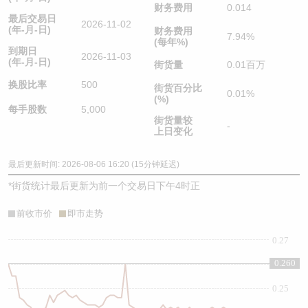
财务费用
0.014
最后交易日
2026-11-02
(年-月-日)
财务费用
7.94%
(每年%)
到期日
2026-11-03
(年-月-日)
街货量
0.01百万
换股比率
500
街货百分比
0.01%
(%)
每手股数
5,000
街货量较
-
上日变化
最后更新时间: 2026-08-06 16:20 (15分钟延迟)
*
街货统计最后更新为前一个交易日下午4时正
前收市价
即市走势
0.27
0.260
0.26
0.25