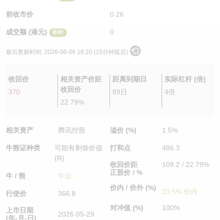
认股证/牛熊证日志
牛熊证到期结算价查找
中资ETFs溢价比较
前收市价
0.26
成交额 (港元)
0
即时
认股证文件及公告
牛熊证分析仪
AH 股价对照
最后更新时间:
2026-08-06 16:20 (15分钟延迟)
认股证文件及公告 (瑞信)
牛熊证速算机
即市板块表现
收回价
相关资产价距
距离到期日
实际杠杆 (倍)
牛熊证文件及公告
ADR
收回价
370
89日
4倍
22.79%
牛熊证文件及公告 (瑞信)
收市竞价变化
相关资产
腾讯控股
溢价 (%)
1.5%
牛熊证种类
可能有剩馀价值
打和点
486.3
(R)
收回价距
109.2 / 22.79%
正股价 / %
牛 / 熊
牛证
价内 / 价外 (%)
23.5% 价内
行使价
366.8
对冲值 (%)
100%
上市日期
2026-05-29
(年-月-日)