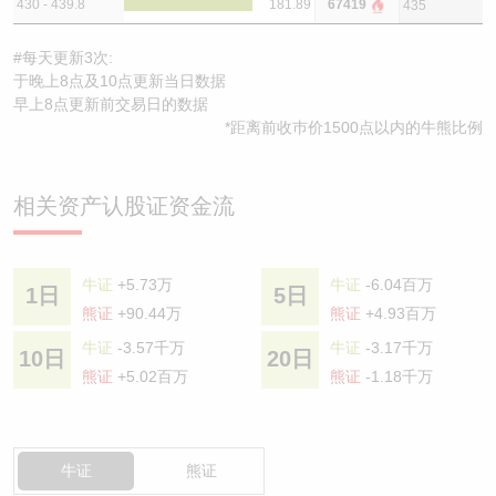
430 - 439.8
181.89
67419
435
#每天更新3次:
于晚上8点及10点更新当日数据
早上8点更新前交易日的数据
*距离前收巿价1500点以内的牛熊比例
相关资产认股证资金流
牛证
+5.73万
牛证
-6.04百万
1日
5日
熊证
+90.44万
熊证
+4.93百万
牛证
-3.57千万
牛证
-3.17千万
10日
20日
熊证
+5.02百万
熊证
-1.18千万
牛证
熊证