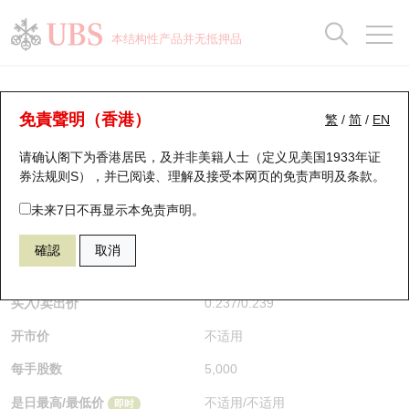
正股数据及市场统计
认股证分析仪
牛熊证分析仪
轮证市场统计
港股通资金流
瑞银轮证教室
认股证
牛熊证
本结构性产品并无抵押品
认股证搜寻
表现
图搜牛熊
表现
十大成交
港股通资金流
十大成交
瑞银轮证教室
牛熊证分析仪
瑞银认股证一览
街货统计
街货统计
十大升幅/跌幅
正股分析仪
持股比重
每月轮证大市专题
牛熊全景快搜
免責聲明（香港）
繁
/
简
/
EN
表现
街货统计
比较
请确认阁下为香港居民，及并非美籍人士（定义见美国1933年证
新发行瑞银认股证
比较
牛熊证搜寻
比较
十大认股证成交分布
二十大活跃股份
显示所有持股比重
轮证专栏
券法规则S），并已阅读、理解及接受本网页的
免责声明及条款
。
即将到期认股证
牛熊证街货分布图
十天股证占大市成交
恒指成份股
讲座及教育短片
63956 瑞银
牛证
未来7日不再显示本免责声明。
0700 腾讯控股
確認
取消
认股证到期结算价查找
正股牛熊证列表
资金流
国指成份股
认股证投资者教育
$0.239
0.021
(-8.08%)
即时
认股证分析仪
新发行瑞银牛熊证
街货统计
科指成份股
牛熊证投资者教育
买入/卖出价
0.237
/
0.239
开市价
不适用
认股证速算机
已收回牛熊证剩余价值
三十大平均引伸波幅
相关资产沽空
认股证牛熊证常问问题
每手股数
5,000
引伸波幅比较图
即将到期牛熊证
业绩及经济日历
是日最高/最低价
不适用
/
不适用
即时