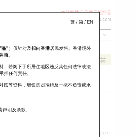
本结构性产品并无抵押品
+852 2971 6668
ol-hkwarrants@ubs.com
繁
/
简
/
EN
产品”
）仅针对及拟向
香港
居民发售。香港境外
券商。
料，若阁下于所居住地区违反其任何法律或法
承担任何责任。
对该等资料，瑞银集团拒绝及一概不负责或承
责声明及条款
。
前收市价
即市走势
0.325