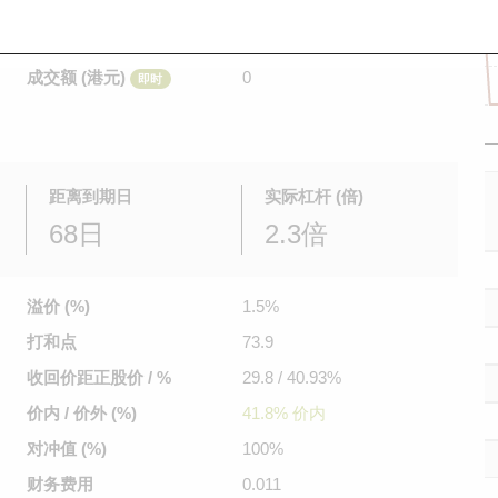
是日最高/最低价
不适用
/
不适用
即时
前收市价
0.32
成交额 (港元)
0
即时
距离到期日
实际杠杆 (倍)
68日
2.3倍
溢价 (%)
1.5%
打和点
73.9
收回价距
正股价 / %
29.8 / 40.93%
价内 / 价外 (%)
41.8% 价内
对冲值 (%)
100%
财务费用
0.011