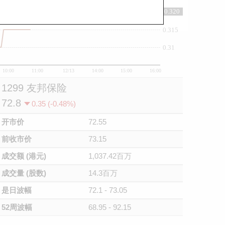
0.320
0.32
0.315
0.31
10:00
11:00
12/13
14:00
15:00
16:00
1299 友邦保险
72.8
0.35 (-0.48%)
开市价
72.55
前收市价
73.15
成交额 (港元)
1,037.42百万
成交量 (股数)
14.3百万
是日波幅
72.1 - 73.05
52周波幅
68.95 - 92.15