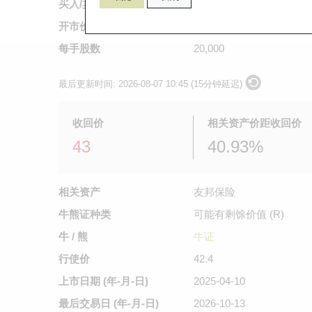
买入/卖出价
0.31
/
0.315
开市价
不适用
每手股数
20,000
最后更新时间:
2026-08-07 10:45 (15分钟延迟)
收回价
相关资产价距收回价
43
40.93%
相关资产
友邦保险
牛熊证种类
可能有剩馀价值 (R)
牛 / 熊
牛证
行使价
42.4
上市日期
(年-月-日)
2025-04-10
最后交易日
(年-月-日)
2026-10-13