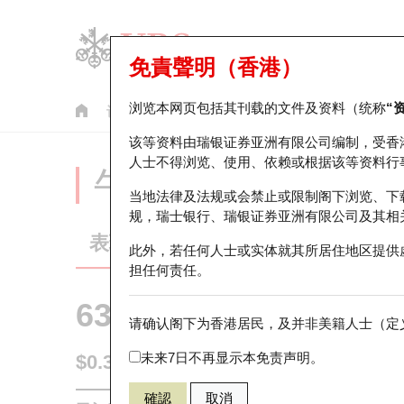
免責聲明（香港）
浏览本网页包括其刊载的文件及资料（统称
“
认股证
牛熊证
美股指数产品
轮证市场统计
该等资料由瑞银证券亚洲有限公司编制，受香
人士不得浏览、使用、依赖或根据该等资料行
牛熊证分析仪
当地法律及法规或会禁止或限制阁下浏览、下
规，瑞士银行、瑞银证券亚洲有限公司及其相
表现
街货统计
比较
此外，若任何人士或实体就其所居住地区提供
担任何责任。
63402 瑞银
牛证
请确认阁下为香港居民，及并非美籍人士（定义
1299 友邦保
未来7日不再显示本免责声明。
$0.315
0.005
(-1.56%)
即时
確認
取消