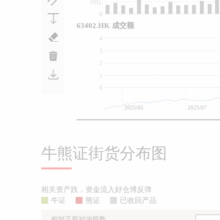
30亿
0
63402.HK 成交额
4
3
2
1
0
2025/05
2025/07
牛熊证街货分布图
相关资产跌，资金流入好仓博反弹
牛证
熊证
已收回产品
相对正股对沖股数