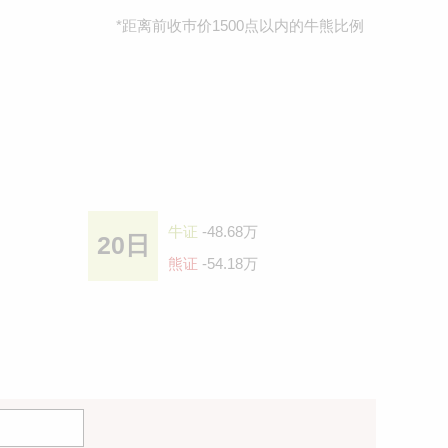
*距离前收巿价1500点以内的牛熊比例
牛证
-48.68万
20日
熊证
-54.18万