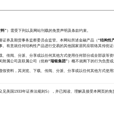
资料”
）需受下列以及网站刊载的免责声明及条款约束。
正股数据及市场统计
瑞银轮证教室
港证券及期货事务监察委员会监管。本网站所述金融产品（
“结构性
事。有意就任何结构性产品进行交易的其他国家居民应联络其传统证
载、传阅、分派、分享或以任何其他方式使用任何部分或全部该等资
关附属公司及联属公司（统称
“瑞银集团”
）概不就阁下的行为负责或
虚假资料，其浏览、下载、传阅、分派、分享或以任何其他方式使用
见美国1933年证券法规则S），并已阅读、理解及接受本网页的
险
免