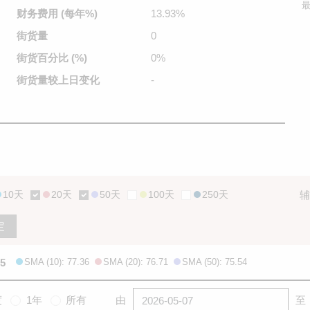
最
财务费用
(每年%)
13.93%
街货量
0
街货百分比
(%)
0%
街货量较
上日变化
-
10天
20天
50天
100天
250天
辅
定
15
SMA (10): 77.36
SMA (20): 76.71
SMA (50): 75.54
度
1年
所有
由
至