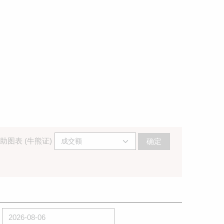
助图表 (牛熊证)
确定