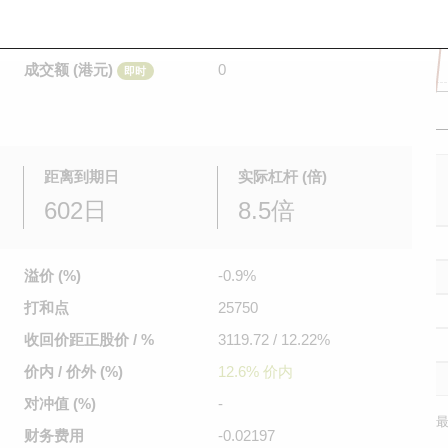
是日最高/最低价
不适用
/
不适用
即时
前收市价
0.27
成交额 (港元)
0
即时
距离到期日
实际杠杆 (倍)
602日
8.5倍
溢价 (%)
-0.9%
打和点
25750
收回价距
正股价 / %
3119.72 / 12.22%
价内 / 价外 (%)
12.6% 价内
对冲值 (%)
-
最
财务费用
-0.02197