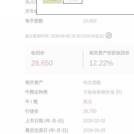
买入/卖出价
0.3
/
0.31
开市价
不适用
每手股数
10,000
最后更新时间:
2026-08-06 16:20 (15分钟延迟)
收回价
相关资产价距收回价
28,650
12.22%
相关资产
恒生指数
牛熊证种类
可能有剩馀价值 (R)
牛 / 熊
熊证
行使价
28,750
上市日期
(年-月-日)
2026-02-02
最后交易日
(年-月-日)
2028-03-29