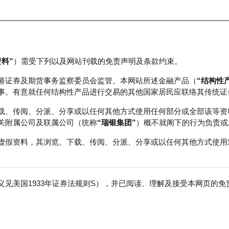
资料”
）需受下列以及网站刊载的免责声明及条款约束。
正股数据及市场统计
瑞银轮证教室
港证券及期货事务监察委员会监管。本网站所述金融产品（
“结构性
事。有意就任何结构性产品进行交易的其他国家居民应联络其传统证
载、传阅、分派、分享或以任何其他方式使用任何部分或全部该等资
关附属公司及联属公司（统称
“瑞银集团”
）概不就阁下的行为负责或
虚假资料，其浏览、下载、传阅、分派、分享或以任何其他方式使用
见美国1933年证券法规则S），并已阅读、理解及接受本网页的
数
免