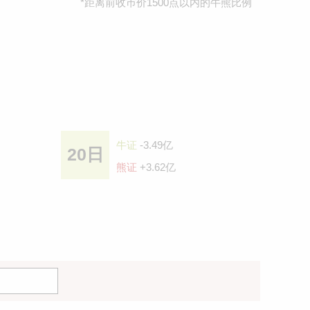
*距离前收巿价1500点以内的牛熊比例
牛证
-3.49亿
20日
熊证
+3.62亿