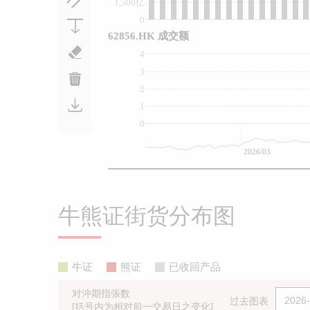
1,500亿
0
62856.HK 成交额
4
3
2
1
0
2026/03
牛熊证街货分布图
牛证
熊证
已收回产品
对沖期指張数
过去图表
[括号内为相对前一交易日之变化]