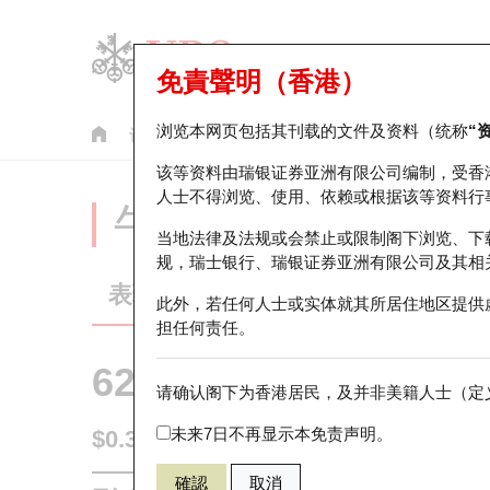
免責聲明（香港）
浏览本网页包括其刊载的文件及资料（统称
“
认股证
牛熊证
美股指数产品
轮证市场统计
该等资料由瑞银证券亚洲有限公司编制，受香
人士不得浏览、使用、依赖或根据该等资料行
牛熊证分析仪
当地法律及法规或会禁止或限制阁下浏览、下
规，瑞士银行、瑞银证券亚洲有限公司及其相
表现
街货统计
比较
此外，若任何人士或实体就其所居住地区提供
担任何责任。
62856 摩利
熊证
请确认阁下为香港居民，及并非美籍人士（定义
HSI 恒生指
未来7日不再显示本免责声明。
$0.3
0.03
(+11.11%)
即时
確認
取消