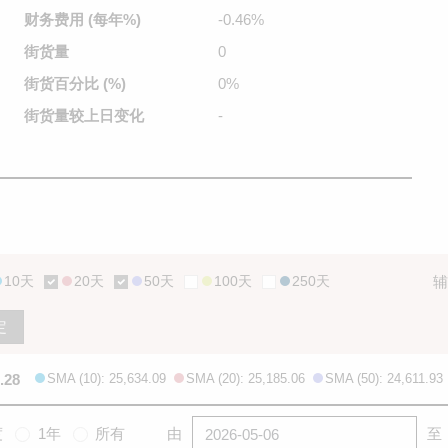
财务费用
(每年%)
-0.46%
街货量
0
街货百分比
(%)
0%
街货量较
上日变化
-
10天
20天
50天
100天
250天
辅
定
.28
SMA (10): 25,634.09
SMA (20): 25,185.06
SMA (50): 24,611.93
度
1年
所有
由
至