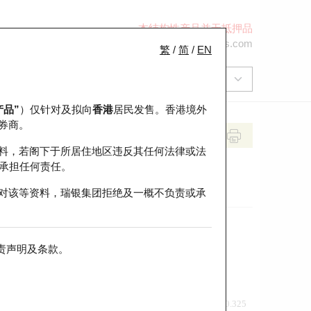
本结构性产品并无抵押品
+852 2971 6668
ol-hkwarrants@ubs.com
繁
/
简
/
EN
产品”
）仅针对及拟向
香港
居民发售。香港境外
券商。
料，若阁下于所居住地区违反其任何法律或法
承担任何责任。
对该等资料，瑞银集团拒绝及一概不负责或承
责声明及条款
。
前收市价
即市走势
0.325