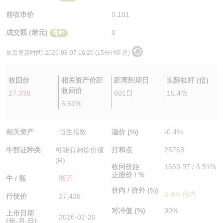
认股证/牛熊证日志
牛熊证到期结算价查找
中资ETFs溢价比较
前收市价
0.181
成交额 (港元)
0
即时
认股证文件及公告
牛熊证分析仪
AH 股价对照
最后更新时间:
2026-08-07 16:20 (15分钟延迟)
认股证文件及公告 (瑞信)
牛熊证速算机
即市板块表现
收回价
相关资产价距
距离到期日
实际杠杆 (倍)
牛熊证文件及公告
ADR
收回价
27,338
601日
15.4倍
6.51%
牛熊证文件及公告 (瑞信)
收市竞价变化
相关资产
恒生指数
溢价 (%)
-0.4%
牛熊证种类
可能有剩馀价值
打和点
25768
(R)
收回价距
1669.97 / 6.51%
正股价 / %
牛 / 熊
熊证
价内 / 价外 (%)
6.9% 价内
行使价
27,438
对冲值 (%)
90%
上市日期
2026-02-20
(年-月-日)