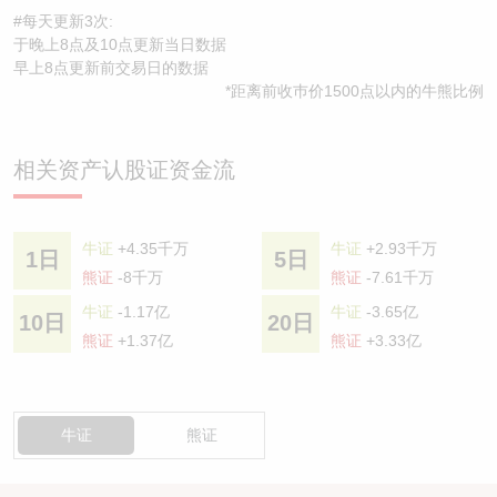
#每天更新3次:
于晚上8点及10点更新当日数据
早上8点更新前交易日的数据
*距离前收巿价1500点以内的牛熊比例
相关资产认股证资金流
牛证
+4.35千万
牛证
+2.93千万
1日
5日
熊证
-8千万
熊证
-7.61千万
牛证
-1.17亿
牛证
-3.65亿
10日
20日
熊证
+1.37亿
熊证
+3.33亿
牛证
熊证