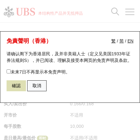
正股数据及市场统计
认股证分析仪
牛熊证分析仪
轮证市场统计
港股通资金流
瑞银轮证教室
认股证
牛熊证
本结构性产品并无抵押品
认股证搜寻
表现
图搜牛熊
表现
十大成交
港股通资金流
十大成交
瑞银轮证教室
牛熊证分析仪
瑞银认股证一览
街货统计
街货统计
十大升幅/跌幅
正股分析仪
持股比重
每月轮证大市专题
牛熊全景快搜
免責聲明（香港）
繁
/
简
/
EN
表现
街货统计
比较
请确认阁下为香港居民，及并非美籍人士（定义见美国1933年证
新发行瑞银认股证
比较
牛熊证搜寻
比较
十大认股证成交分布
二十大活跃股份
显示所有持股比重
轮证专栏
券法规则S），并已阅读、理解及接受本网页的
免责声明及条款
。
即将到期认股证
牛熊证街货分布图
十天股证占大市成交
恒指成份股
讲座及教育短片
62697 瑞银
熊证
未来7日不再显示本免责声明。
HSI 恒生指数
確認
取消
认股证到期结算价查找
正股牛熊证列表
资金流
国指成份股
认股证投资者教育
$0.167
0.014
(-7.74%)
即时
认股证分析仪
新发行瑞银牛熊证
街货统计
科指成份股
牛熊证投资者教育
买入/卖出价
0.166
/
0.168
开市价
不适用
认股证速算机
已收回牛熊证剩余价值
三十大平均引伸波幅
相关资产沽空
认股证牛熊证常问问题
每手股数
10,000
引伸波幅比较图
即将到期牛熊证
业绩及经济日历
是日最高/最低价
不适用
/
不适用
即时