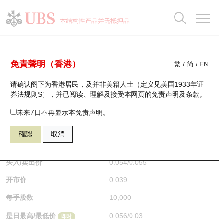
正股数据及市场统计
认股证分析仪
牛熊证分析仪
轮证市场统计
港股通资金流
瑞银轮证教室
认股证
牛熊证
本结构性产品并无抵押品
认股证搜寻
表现
图搜牛熊
表现
十大成交
港股通资金流
十大成交
瑞银轮证教室
牛熊证分析仪
瑞银认股证一览
街货统计
街货统计
十大升幅/跌幅
正股分析仪
持股比重
每月轮证大市专题
牛熊全景快搜
免責聲明（香港）
繁
/
简
/
EN
表现
街货统计
比较
请确认阁下为香港居民，及并非美籍人士（定义见美国1933年证
新发行瑞银认股证
比较
牛熊证搜寻
比较
十大认股证成交分布
二十大活跃股份
显示所有持股比重
轮证专栏
券法规则S），并已阅读、理解及接受本网页的
免责声明及条款
。
即将到期认股证
牛熊证街货分布图
十天股证占大市成交
恒指成份股
讲座及教育短片
67438 瑞银
牛证
未来7日不再显示本免责声明。
HSI 恒生指数
確認
取消
认股证到期结算价查找
正股牛熊证列表
资金流
国指成份股
认股证投资者教育
$0.055
0.017
(+44.74%)
即时
认股证分析仪
新发行瑞银牛熊证
街货统计
科指成份股
牛熊证投资者教育
买入/卖出价
0.054
/
0.055
开市价
0.039
认股证速算机
已收回牛熊证剩余价值
三十大平均引伸波幅
相关资产沽空
认股证牛熊证常问问题
每手股数
10,000
引伸波幅比较图
即将到期牛熊证
业绩及经济日历
是日最高/最低价
0.056
/
0.03
即时