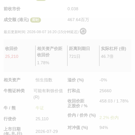
认股证/牛熊证日志
牛熊证到期结算价查找
中资ETFs溢价比较
前收市价
0.038
成交额 (港元)
467.64百万
即时
认股证文件及公告
牛熊证分析仪
AH 股价对照
最后更新时间:
2026-08-07 16:20 (15分钟延迟)
认股证文件及公告 (瑞信)
牛熊证速算机
即市板块表现
收回价
相关资产价距
距离到期日
实际杠杆 (倍)
牛熊证文件及公告
ADR
收回价
25,210
721日
46.7倍
1.78%
牛熊证文件及公告 (瑞信)
收市竞价变化
相关资产
恒生指数
溢价 (%)
-0%
牛熊证种类
可能有剩馀价值
打和点
25660
(R)
收回价距
458.03 / 1.78%
正股价 / %
牛 / 熊
牛证
价内 / 价外 (%)
2.2% 价内
行使价
25,110
对冲值 (%)
94%
上市日期
2026-07-29
(年-月-日)