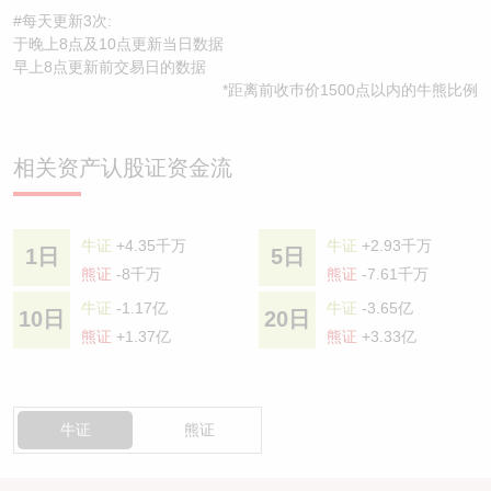
#每天更新3次:
于晚上8点及10点更新当日数据
早上8点更新前交易日的数据
*距离前收巿价1500点以内的牛熊比例
相关资产认股证资金流
牛证
+4.35千万
牛证
+2.93千万
1日
5日
熊证
-8千万
熊证
-7.61千万
牛证
-1.17亿
牛证
-3.65亿
10日
20日
熊证
+1.37亿
熊证
+3.33亿
牛证
熊证