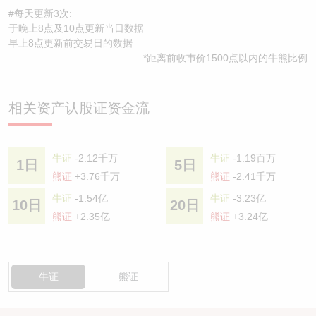
#每天更新3次:
于晚上8点及10点更新当日数据
早上8点更新前交易日的数据
*距离前收巿价1500点以内的牛熊比例
相关资产认股证资金流
牛证
-2.12千万
牛证
-1.19百万
1日
5日
熊证
+3.76千万
熊证
-2.41千万
牛证
-1.54亿
牛证
-3.23亿
10日
20日
熊证
+2.35亿
熊证
+3.24亿
牛证
熊证