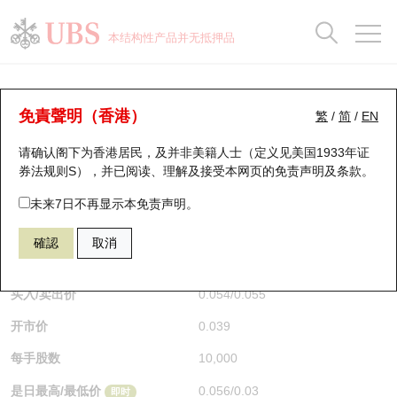
正股数据及市场统计
认股证分析仪
牛熊证分析仪
轮证市场统计
港股通资金流
瑞银轮证教室
认股证
牛熊证
本结构性产品并无抵押品
认股证搜寻
表现
图搜牛熊
表现
十大成交
港股通资金流
十大成交
瑞银轮证教室
牛熊证分析仪
瑞银认股证一览
街货统计
街货统计
十大升幅/跌幅
正股分析仪
持股比重
每月轮证大市专题
牛熊全景快搜
免責聲明（香港）
繁
/
简
/
EN
表现
街货统计
比较
请确认阁下为香港居民，及并非美籍人士（定义见美国1933年证
新发行瑞银认股证
比较
牛熊证搜寻
比较
十大认股证成交分布
二十大活跃股份
显示所有持股比重
轮证专栏
券法规则S），并已阅读、理解及接受本网页的
免责声明及条款
。
即将到期认股证
牛熊证街货分布图
十天股证占大市成交
恒指成份股
讲座及教育短片
67438 瑞银
牛证
未来7日不再显示本免责声明。
HSI 恒生指数
確認
取消
认股证到期结算价查找
正股牛熊证列表
资金流
国指成份股
认股证投资者教育
$0.055
0.017
(+44.74%)
即时
认股证分析仪
新发行瑞银牛熊证
街货统计
科指成份股
牛熊证投资者教育
买入/卖出价
0.054
/
0.055
开市价
0.039
认股证速算机
已收回牛熊证剩余价值
三十大平均引伸波幅
相关资产沽空
认股证牛熊证常问问题
每手股数
10,000
引伸波幅比较图
即将到期牛熊证
业绩及经济日历
是日最高/最低价
0.056
/
0.03
即时