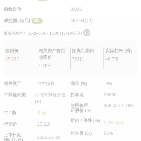
认股证/牛熊证日志
牛熊证到期结算价查找
中资ETFs溢价比较
前收市价
0.038
成交额 (港元)
467.64百万
即时
认股证文件及公告
牛熊证分析仪
AH 股价对照
最后更新时间:
2026-08-07 16:35 (15分钟延迟)
认股证文件及公告 (瑞信)
牛熊证速算机
即市板块表现
收回价
相关资产价距
距离到期日
实际杠杆 (倍)
牛熊证文件及公告
ADR
收回价
25,210
721日
46.7倍
1.78%
牛熊证文件及公告 (瑞信)
收市竞价变化
相关资产
恒生指数
溢价 (%)
-0%
牛熊证种类
可能有剩馀价值
打和点
25660
(R)
收回价距
458.03 / 1.78%
正股价 / %
牛 / 熊
牛证
价内 / 价外 (%)
2.2% 价内
行使价
25,110
对冲值 (%)
95%
上市日期
2026-07-29
(年-月-日)