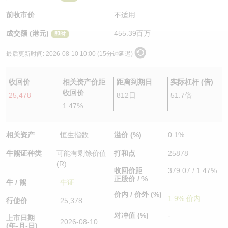
认股证/牛熊证日志
牛熊证到期结算价查找
中资ETFs溢价比较
前收市价
不适用
成交额 (港元)
455.39百万
即时
认股证文件及公告
牛熊证分析仪
AH 股价对照
最后更新时间:
2026-08-10 10:00 (15分钟延迟)
认股证文件及公告 (瑞信)
牛熊证速算机
即市板块表现
收回价
相关资产价距
距离到期日
实际杠杆 (倍)
牛熊证文件及公告
ADR
收回价
25,478
812日
51.7倍
1.47%
牛熊证文件及公告 (瑞信)
收市竞价变化
相关资产
恒生指数
溢价 (%)
0.1%
牛熊证种类
可能有剩馀价值
打和点
25878
(R)
收回价距
379.07 / 1.47%
正股价 / %
牛 / 熊
牛证
价内 / 价外 (%)
1.9% 价内
行使价
25,378
对冲值 (%)
-
上市日期
2026-08-10
(年-月-日)