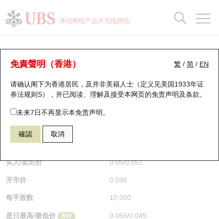
正股数据及市场统计
认股证分析仪
牛熊证分析仪
轮证市场统计
港股通资金流
瑞银轮证教室
认股证
牛熊证
本结构性产品并无抵押品
认股证搜寻
表现
图搜牛熊
表现
十大成交
港股通资金流
十大成交
瑞银轮证教室
牛熊证分析仪
瑞银认股证一览
街货统计
街货统计
十大升幅/跌幅
正股分析仪
持股比重
每月轮证大市专题
牛熊全景快搜
免責聲明（香港）
繁
/
简
/
EN
表现
街货统计
比较
请确认阁下为香港居民，及并非美籍人士（定义见美国1933年证
新发行瑞银认股证
比较
牛熊证搜寻
比较
十大认股证成交分布
二十大活跃股份
显示所有持股比重
轮证专栏
券法规则S），并已阅读、理解及接受本网页的
免责声明及条款
。
即将到期认股证
牛熊证街货分布图
十天股证占大市成交
恒指成份股
讲座及教育短片
55819 瑞银
牛证
未来7日不再显示本免责声明。
HSI 恒生指数
確認
取消
认股证到期结算价查找
正股牛熊证列表
资金流
国指成份股
认股证投资者教育
$0.05
即时
认股证分析仪
新发行瑞银牛熊证
街货统计
科指成份股
牛熊证投资者教育
买入/卖出价
0.05
/
0.051
开市价
0.048
认股证速算机
已收回牛熊证剩余价值
三十大平均引伸波幅
相关资产沽空
认股证牛熊证常问问题
每手股数
10,000
引伸波幅比较图
即将到期牛熊证
业绩及经济日历
是日最高/最低价
0.055
/
0.045
即时