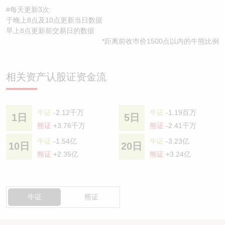
#每天更新3次:
于晚上8点及10点更新当日数据
早上8点更新前交易日的数据
*距离前收巿价1500点以内的牛熊比例
相关资产认股证资金流
牛证
-2.12千万
牛证
-1.19百万
1日
5日
熊证
+3.76千万
熊证
-2.41千万
牛证
-1.54亿
牛证
-3.23亿
10日
20日
熊证
+2.35亿
熊证
+3.24亿
牛证
熊证