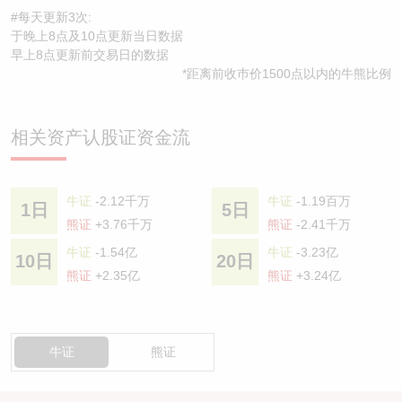
#每天更新3次:
于晚上8点及10点更新当日数据
早上8点更新前交易日的数据
*距离前收巿价1500点以内的牛熊比例
相关资产认股证资金流
牛证
-2.12千万
牛证
-1.19百万
1日
5日
熊证
+3.76千万
熊证
-2.41千万
牛证
-1.54亿
牛证
-3.23亿
10日
20日
熊证
+2.35亿
熊证
+3.24亿
牛证
熊证