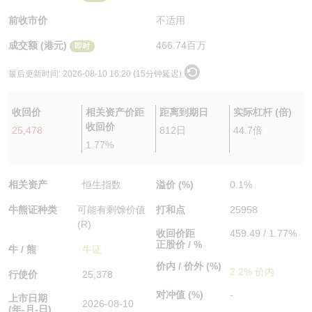
认股证/牛熊证日志
牛熊证到期结算价查找
中资ETFs溢价比较
前收市价
不适用
成交额 (港元)
466.74百万
即时
认股证文件及公告
牛熊证分析仪
AH 股价对照
最后更新时间:
2026-08-10 16:20 (15分钟延迟)
认股证文件及公告 (瑞信)
牛熊证速算机
即市板块表现
收回价
相关资产价距
距离到期日
实际杠杆 (倍)
牛熊证文件及公告
ADR
收回价
25,478
812日
44.7倍
1.77%
牛熊证文件及公告 (瑞信)
收市竞价变化
相关资产
恒生指数
溢价 (%)
0.1%
牛熊证种类
可能有剩馀价值
打和点
25958
(R)
收回价距
459.49 / 1.77%
正股价 / %
牛 / 熊
牛证
价内 / 价外 (%)
2.2% 价内
行使价
25,378
对冲值 (%)
-
上市日期
2026-08-10
(年-月-日)