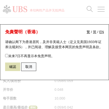
正股数据及市场统计
认股证分析仪
牛熊证分析仪
轮证市场统计
港股通资金流
瑞银轮证教室
认股证
牛熊证
本结构性产品并无抵押品
认股证搜寻
表现
图搜牛熊
表现
十大成交
港股通资金流
十大成交
瑞银轮证教室
牛熊证分析仪
瑞银认股证一览
街货统计
街货统计
十大升幅/跌幅
正股分析仪
持股比重
每月轮证大市专题
牛熊全景快搜
免責聲明（香港）
繁
/
简
/
EN
表现
街货统计
比较
请确认阁下为香港居民，及并非美籍人士（定义见美国1933年证
新发行瑞银认股证
比较
牛熊证搜寻
比较
十大认股证成交分布
二十大活跃股份
显示所有持股比重
轮证专栏
券法规则S），并已阅读、理解及接受本网页的
免责声明及条款
。
即将到期认股证
牛熊证街货分布图
十天股证占大市成交
恒指成份股
讲座及教育短片
55819 瑞银
牛证
未来7日不再显示本免责声明。
HSI 恒生指数
確認
取消
认股证到期结算价查找
正股牛熊证列表
资金流
国指成份股
认股证投资者教育
$0.058
即时
认股证分析仪
新发行瑞银牛熊证
街货统计
科指成份股
牛熊证投资者教育
买入/卖出价
0.058
/
0.059
开市价
0.048
认股证速算机
已收回牛熊证剩余价值
三十大平均引伸波幅
相关资产沽空
认股证牛熊证常问问题
每手股数
10,000
引伸波幅比较图
即将到期牛熊证
业绩及经济日历
是日最高/最低价
0.059
/
0.042
即时