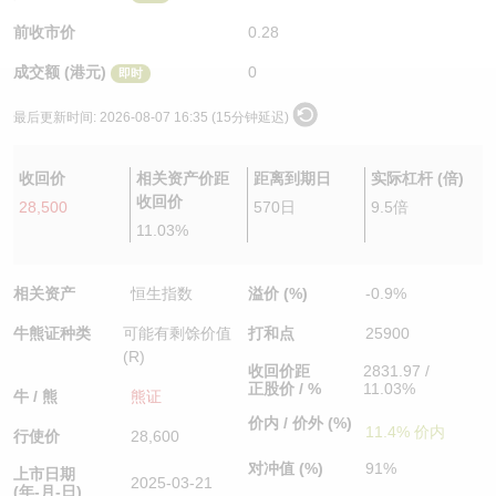
认股证/牛熊证日志
牛熊证到期结算价查找
中资ETFs溢价比较
前收市价
0.28
成交额 (港元)
0
即时
认股证文件及公告
牛熊证分析仪
AH 股价对照
最后更新时间:
2026-08-07 16:35 (15分钟延迟)
认股证文件及公告 (瑞信)
牛熊证速算机
即市板块表现
收回价
相关资产价距
距离到期日
实际杠杆 (倍)
牛熊证文件及公告
ADR
收回价
28,500
570日
9.5倍
11.03%
牛熊证文件及公告 (瑞信)
收市竞价变化
相关资产
恒生指数
溢价 (%)
-0.9%
牛熊证种类
可能有剩馀价值
打和点
25900
(R)
收回价距
2831.97 /
正股价 / %
11.03%
牛 / 熊
熊证
价内 / 价外 (%)
11.4% 价内
行使价
28,600
对冲值 (%)
91%
上市日期
2025-03-21
(年-月-日)