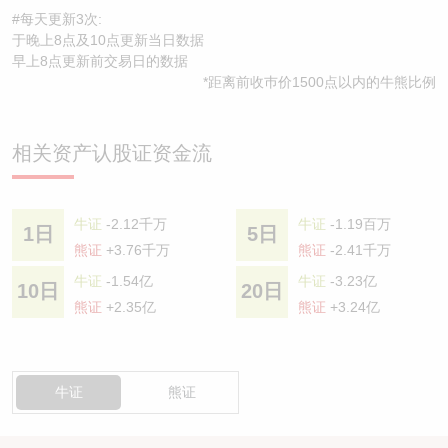
#每天更新3次:
于晚上8点及10点更新当日数据
早上8点更新前交易日的数据
*距离前收巿价1500点以内的牛熊比例
相关资产认股证资金流
牛证
-2.12千万
牛证
-1.19百万
1日
5日
熊证
+3.76千万
熊证
-2.41千万
牛证
-1.54亿
牛证
-3.23亿
10日
20日
熊证
+2.35亿
熊证
+3.24亿
牛证
熊证