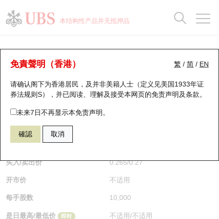
正股数据及市场统计
认股证分析仪
牛熊证分析仪
轮证市场统计
港股通资金流
瑞银轮证教室
认股证
牛熊证
本结构性产品并无抵押品
认股证搜寻
表现
图搜牛熊
表现
十大成交
港股通资金流
十大成交
瑞银轮证教室
牛熊证分析仪
瑞银认股证一览
街货统计
街货统计
十大升幅/跌幅
正股分析仪
持股比重
每月轮证大市专题
牛熊全景快搜
免責聲明（香港）
繁
/
简
/
EN
表现
街货统计
比较
请确认阁下为香港居民，及并非美籍人士（定义见美国1933年证
新发行瑞银认股证
比较
牛熊证搜寻
比较
十大认股证成交分布
二十大活跃股份
显示所有持股比重
轮证专栏
券法规则S），并已阅读、理解及接受本网页的
免责声明及条款
。
即将到期认股证
牛熊证街货分布图
十天股证占大市成交
恒指成份股
讲座及教育短片
58665 瑞银
熊证
未来7日不再显示本免责声明。
HSI 恒生指数
確認
取消
认股证到期结算价查找
正股牛熊证列表
资金流
国指成份股
认股证投资者教育
$0.27
0.01
(-3.57%)
即时
认股证分析仪
新发行瑞银牛熊证
街货统计
科指成份股
牛熊证投资者教育
买入/卖出价
0.265
/
0.27
开市价
不适用
认股证速算机
已收回牛熊证剩余价值
三十大平均引伸波幅
相关资产沽空
认股证牛熊证常问问题
每手股数
10,000
引伸波幅比较图
即将到期牛熊证
业绩及经济日历
是日最高/最低价
不适用
/
不适用
即时