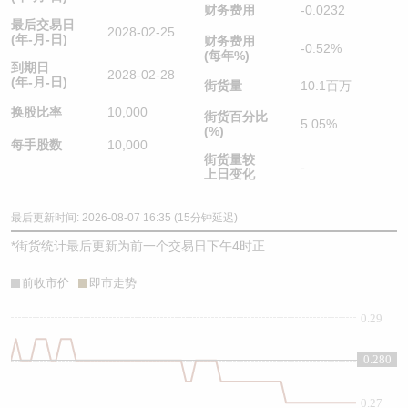
财务费用
-0.0232
最后交易日
2028-02-25
(年-月-日)
财务费用
-0.52%
(每年%)
到期日
2028-02-28
(年-月-日)
街货量
10.1百万
换股比率
10,000
街货百分比
5.05%
(%)
每手股数
10,000
街货量较
-
上日变化
最后更新时间: 2026-08-07 16:35 (15分钟延迟)
*
街货统计最后更新为前一个交易日下午4时正
前收市价
即市走势
0.29
0.280
0.28
0.27