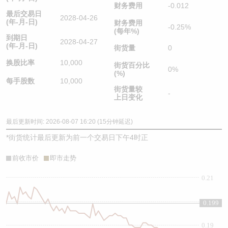
财务费用
-0.012
最后交易日
2028-04-26
(年-月-日)
财务费用
-0.25%
(每年%)
到期日
2028-04-27
(年-月-日)
街货量
0
换股比率
10,000
街货百分比
0%
(%)
每手股数
10,000
街货量较
-
上日变化
最后更新时间: 2026-08-07 16:20 (15分钟延迟)
*
街货统计最后更新为前一个交易日下午4时正
前收市价
即市走势
0.21
0.2
0.199
0.19