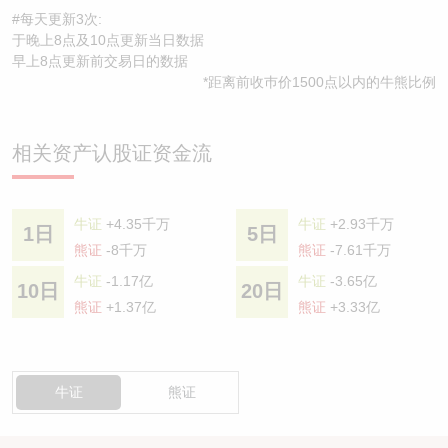
#每天更新3次:
于晚上8点及10点更新当日数据
早上8点更新前交易日的数据
*距离前收巿价1500点以内的牛熊比例
相关资产认股证资金流
牛证
+4.35千万
牛证
+2.93千万
1日
5日
熊证
-8千万
熊证
-7.61千万
牛证
-1.17亿
牛证
-3.65亿
10日
20日
熊证
+1.37亿
熊证
+3.33亿
牛证
熊证