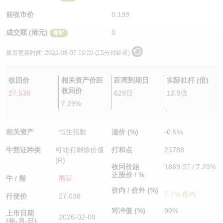
认股证/牛熊证日志
牛熊证到期结算价查找
中资ETFs溢价比较
前收市价
0.199
成交额 (港元)
0
即时
认股证文件及公告
牛熊证分析仪
AH 股价对照
最后更新时间:
2026-08-07 16:20 (15分钟延迟)
认股证文件及公告 (瑞信)
牛熊证速算机
即市板块表现
收回价
相关资产价距
距离到期日
实际杠杆 (倍)
牛熊证文件及公告
ADR
收回价
27,538
629日
13.9倍
7.29%
牛熊证文件及公告 (瑞信)
收市竞价变化
相关资产
恒生指数
溢价 (%)
-0.5%
牛熊证种类
可能有剩馀价值
打和点
25788
(R)
收回价距
1869.97 / 7.29%
正股价 / %
牛 / 熊
熊证
价内 / 价外 (%)
7.7% 价内
行使价
27,638
对冲值 (%)
90%
上市日期
2026-02-09
(年-月-日)