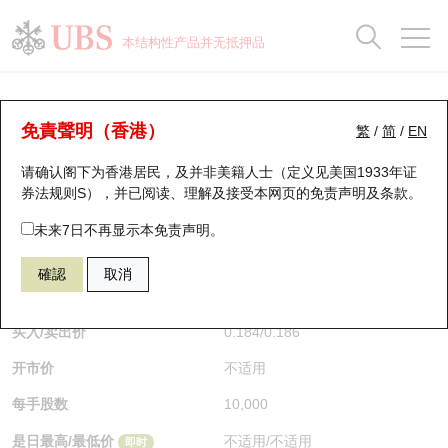
正股数据及市场统计
认股证分析仪
牛熊证分析仪
轮证市场统计
港股通资金流
瑞银轮证教室
认股证
牛熊证
本结构性产品并无抵押品
认股证搜寻
表现
图搜牛熊
表现
十大成交
港股通资金流
十大成交
瑞银轮证教室
牛熊证分析仪
瑞银认股证一览
街货统计
街货统计
十大升幅/跌幅
正股分析仪
持股比重
每月轮证大市专题
牛熊全景快搜
免責聲明（香港）
繁
/
简
/
EN
表现
街货统计
比较
请确认阁下为香港居民，及并非美籍人士（定义见美国1933年证
新发行瑞银认股证
比较
牛熊证搜寻
比较
十大认股证成交分布
二十大活跃股份
显示所有持股比重
轮证专栏
券法规则S），并已阅读、理解及接受本网页的
免责声明及条款
。
即将到期认股证
牛熊证街货分布图
十天股证占大市成交
恒指成份股
讲座及教育短片
58073 瑞银
熊证
未来7日不再显示本免责声明。
HSI 恒生指数
確認
取消
认股证到期结算价查找
正股牛熊证列表
资金流
国指成份股
认股证投资者教育
$0.185
0.014
(-7.04%)
即时
认股证分析仪
新发行瑞银牛熊证
街货统计
科指成份股
牛熊证投资者教育
买入/卖出价
0.184
/
0.186
开市价
不适用
认股证速算机
已收回牛熊证剩余价值
三十大平均引伸波幅
相关资产沽空
认股证牛熊证常问问题
每手股数
10,000
引伸波幅比较图
即将到期牛熊证
业绩及经济日历
是日最高/最低价
不适用
/
不适用
即时