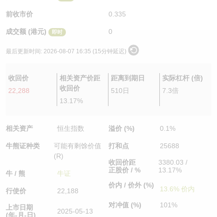
认股证/牛熊证日志
牛熊证到期结算价查找
中资ETFs溢价比较
前收市价
0.335
成交额 (港元)
0
即时
认股证文件及公告
牛熊证分析仪
AH 股价对照
最后更新时间:
2026-08-07 16:35 (15分钟延迟)
认股证文件及公告 (瑞信)
牛熊证速算机
即市板块表现
收回价
相关资产价距
距离到期日
实际杠杆 (倍)
牛熊证文件及公告
ADR
收回价
22,288
510日
7.3倍
13.17%
牛熊证文件及公告 (瑞信)
收市竞价变化
相关资产
恒生指数
溢价 (%)
0.1%
牛熊证种类
可能有剩馀价值
打和点
25688
(R)
收回价距
3380.03 /
正股价 / %
13.17%
牛 / 熊
牛证
价内 / 价外 (%)
13.6% 价内
行使价
22,188
对冲值 (%)
101%
上市日期
2025-05-13
(年-月-日)