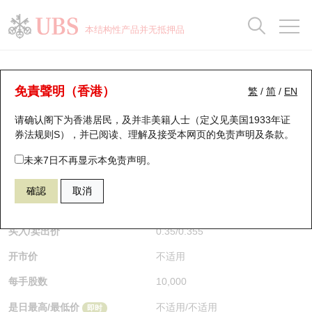
正股数据及市场统计
认股证分析仪
牛熊证分析仪
轮证市场统计
港股通资金流
瑞银轮证教室
认股证
牛熊证
本结构性产品并无抵押品
认股证搜寻
表现
图搜牛熊
表现
十大成交
港股通资金流
十大成交
瑞银轮证教室
牛熊证分析仪
瑞银认股证一览
街货统计
街货统计
十大升幅/跌幅
正股分析仪
持股比重
每月轮证大市专题
牛熊全景快搜
免責聲明（香港）
繁
/
简
/
EN
表现
街货统计
比较
请确认阁下为香港居民，及并非美籍人士（定义见美国1933年证
新发行瑞银认股证
比较
牛熊证搜寻
比较
十大认股证成交分布
二十大活跃股份
显示所有持股比重
轮证专栏
券法规则S），并已阅读、理解及接受本网页的
免责声明及条款
。
即将到期认股证
牛熊证街货分布图
十天股证占大市成交
恒指成份股
讲座及教育短片
54188 瑞银
牛证
未来7日不再显示本免责声明。
HSI 恒生指数
確認
取消
认股证到期结算价查找
正股牛熊证列表
资金流
国指成份股
认股证投资者教育
$0.35
0.015
(+4.48%)
即时
认股证分析仪
新发行瑞银牛熊证
街货统计
科指成份股
牛熊证投资者教育
买入/卖出价
0.35
/
0.355
开市价
不适用
认股证速算机
已收回牛熊证剩余价值
三十大平均引伸波幅
相关资产沽空
认股证牛熊证常问问题
每手股数
10,000
引伸波幅比较图
即将到期牛熊证
业绩及经济日历
是日最高/最低价
不适用
/
不适用
即时