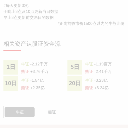
#每天更新3次:
于晚上8点及10点更新当日数据
早上8点更新前交易日的数据
*距离前收巿价1500点以内的牛熊比例
相关资产认股证资金流
牛证
-2.12千万
牛证
-1.19百万
1日
5日
熊证
+3.76千万
熊证
-2.41千万
牛证
-1.54亿
牛证
-3.23亿
10日
20日
熊证
+2.35亿
熊证
+3.24亿
牛证
熊证