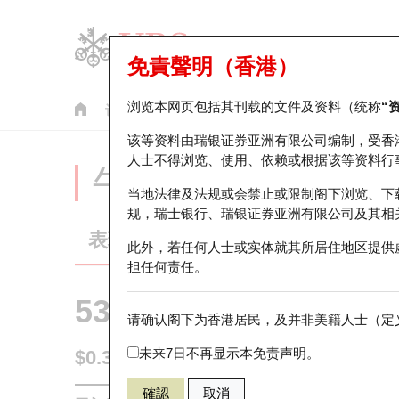
免責聲明（香港）
浏览本网页包括其刊载的文件及资料（统称
“
认股证
牛熊证
美股指数产品
轮证市场统计
该等资料由瑞银证券亚洲有限公司编制，受香
人士不得浏览、使用、依赖或根据该等资料行
牛熊证分析仪
当地法律及法规或会禁止或限制阁下浏览、下
规，瑞士银行、瑞银证券亚洲有限公司及其相
表现
街货统计
比较
此外，若任何人士或实体就其所居住地区提供
担任何责任。
53474 瑞银
牛证
请确认阁下为香港居民，及并非美籍人士（定义
HSI 恒生指
未来7日不再显示本免责声明。
$0.345
0.01
(+2.98%)
即时
確認
取消