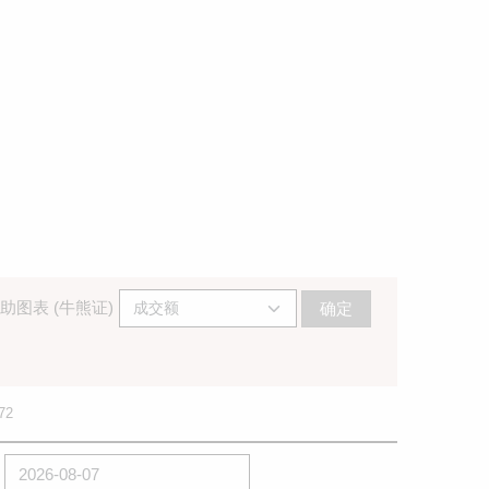
助图表 (牛熊证)
确定
72