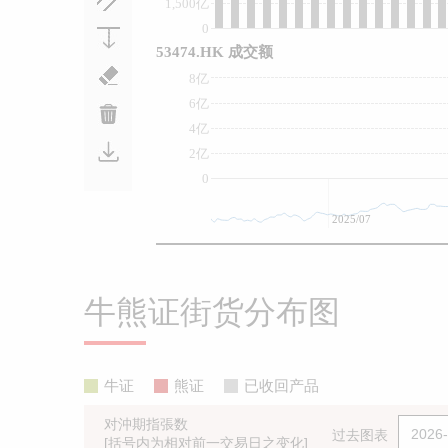
1,500亿
0
53474.HK 成交额
8亿
6亿
4亿
2亿
0
2025/07
牛熊证街货分布图
牛证
熊证
已收回产品
对沖期指張数
过去图表
[括号内为相对前一交易日之变化]