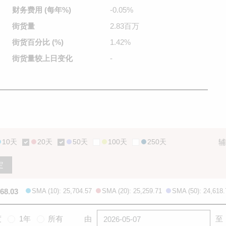
财务费用
(每年%)
-0.05%
街货量
2.83百万
街货百分比
(%)
1.42%
街货量较
上日变化
-
10天
20天
50天
100天
250天
辅
定
668.03
SMA (10): 25,704.57
SMA (20): 25,259.71
SMA (50): 24,618.
度
1年
所有
由
至