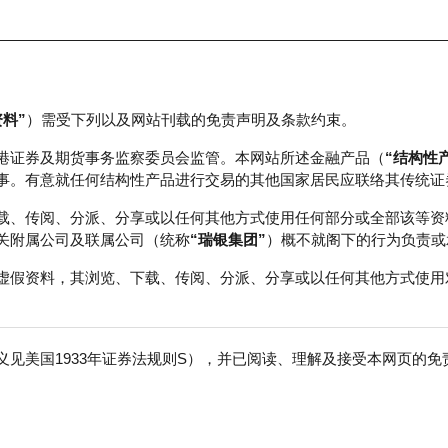
资料”
）需受下列以及网站刊载的免责声明及条款约束。
正股数据及市场统计
瑞银轮证教室
港证券及期货事务监察委员会监管。本网站所述金融产品（
“结构性
事。有意就任何结构性产品进行交易的其他国家居民应联络其传统证
载、传阅、分派、分享或以任何其他方式使用任何部分或全部该等资
关附属公司及联属公司（统称
“瑞银集团”
）概不就阁下的行为负责或
虚假资料，其浏览、下载、传阅、分派、分享或以任何其他方式使用
见美国1933年证券法规则S），并已阅读、理解及接受本网页的
数
免