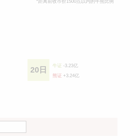
*距离前收巿价1500点以内的牛熊比例
牛证
-3.23亿
20日
熊证
+3.24亿