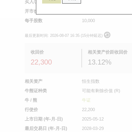
买入/卖出价
0.345
/
0.355
开市价
不适用
每手股数
10,000
最后更新时间:
2026-08-07 16:35 (15分钟延迟)
收回价
相关资产价距收回价
22,300
13.12%
相关资产
恒生指数
牛熊证种类
可能有剩馀价值 (R)
牛 / 熊
牛证
行使价
22,200
上市日期
(年-月-日)
2025-05-12
最后交易日
(年-月-日)
2028-03-29