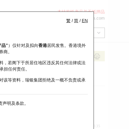
本结构性产品并无抵押品
+852 2971 6668
ol-hkwarrants@ubs.com
繁
/
简
/
EN
产品”
）仅针对及拟向
香港
居民发售。香港境外
券商。
料，若阁下于所居住地区违反其任何法律或法
承担任何责任。
对该等资料，瑞银集团拒绝及一概不负责或承
责声明及条款
。
前收市价
即市走势
0.35