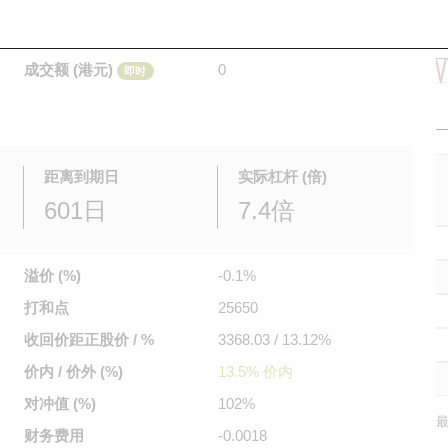
是日最高/最低价
不适用
/
不适用
即时
前收市价
0.335
成交额 (港元)
0
即时
距离到期日
实际杠杆 (倍)
601日
7.4倍
溢价 (%)
-0.1%
打和点
25650
收回价距
正股价 / %
3368.03 / 13.12%
价内 / 价外 (%)
13.5% 价内
对冲值 (%)
102%
最
财务费用
-0.0018