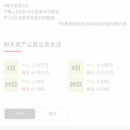
#每天更新3次:
于晚上8点及10点更新当日数据
早上8点更新前交易日的数据
*距离前收巿价1500点以内的牛熊比例
相关资产认股证资金流
牛证
-2.12千万
牛证
-1.19百万
1日
5日
熊证
+3.76千万
熊证
-2.41千万
牛证
-1.54亿
牛证
-3.23亿
10日
20日
熊证
+2.35亿
熊证
+3.24亿
牛证
熊证