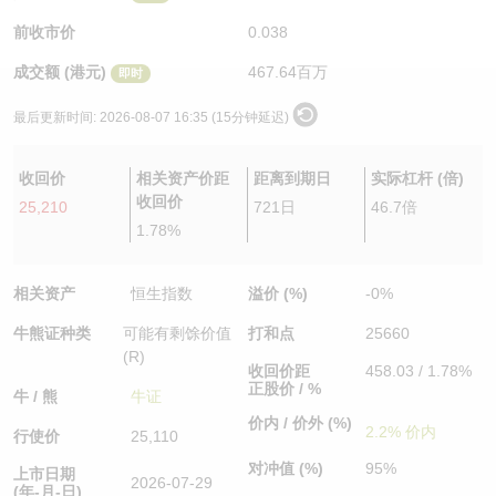
认股证/牛熊证日志
牛熊证到期结算价查找
中资ETFs溢价比较
前收市价
0.038
成交额 (港元)
467.64百万
即时
认股证文件及公告
牛熊证分析仪
AH 股价对照
最后更新时间:
2026-08-07 16:35 (15分钟延迟)
认股证文件及公告 (瑞信)
牛熊证速算机
即市板块表现
收回价
相关资产价距
距离到期日
实际杠杆 (倍)
牛熊证文件及公告
ADR
收回价
25,210
721日
46.7倍
1.78%
牛熊证文件及公告 (瑞信)
收市竞价变化
相关资产
恒生指数
溢价 (%)
-0%
牛熊证种类
可能有剩馀价值
打和点
25660
(R)
收回价距
458.03 / 1.78%
正股价 / %
牛 / 熊
牛证
价内 / 价外 (%)
2.2% 价内
行使价
25,110
对冲值 (%)
95%
上市日期
2026-07-29
(年-月-日)