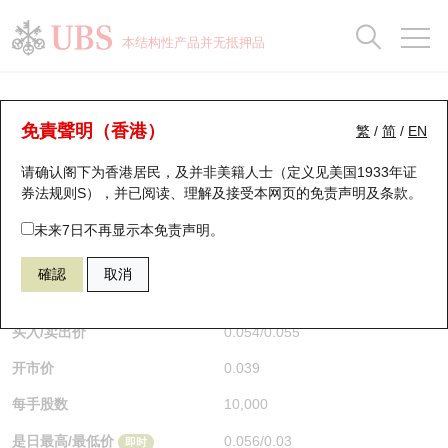
正股数据及市场统计
认股证分析仪
牛熊证分析仪
轮证市场统计
港股通资金流
瑞银轮证教室
认股证
牛熊证
本结构性产品并无抵押品
认股证搜寻
表现
图搜牛熊
表现
十大成交
港股通资金流
十大成交
瑞银轮证教室
牛熊证分析仪
瑞银认股证一览
街货统计
街货统计
十大升幅/跌幅
正股分析仪
持股比重
每月轮证大市专题
牛熊全景快搜
免責聲明（香港）
繁
/
简
/
EN
表现
街货统计
比较
请确认阁下为香港居民，及并非美籍人士（定义见美国1933年证
新发行瑞银认股证
比较
牛熊证搜寻
比较
十大认股证成交分布
二十大活跃股份
显示所有持股比重
轮证专栏
券法规则S），并已阅读、理解及接受本网页的
免责声明及条款
。
即将到期认股证
牛熊证街货分布图
十天股证占大市成交
恒指成份股
讲座及教育短片
67438 瑞银
牛证
未来7日不再显示本免责声明。
HSI 恒生指数
確認
取消
认股证到期结算价查找
正股牛熊证列表
资金流
国指成份股
认股证投资者教育
$0.055
0.017
(+44.74%)
即时
认股证分析仪
新发行瑞银牛熊证
街货统计
科指成份股
牛熊证投资者教育
买入/卖出价
0.054
/
0.055
开市价
0.039
认股证速算机
已收回牛熊证剩余价值
三十大平均引伸波幅
相关资产沽空
认股证牛熊证常问问题
每手股数
10,000
引伸波幅比较图
即将到期牛熊证
业绩及经济日历
是日最高/最低价
0.056
/
0.03
即时