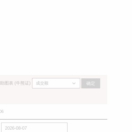
助图表 (牛熊证)
确定
06