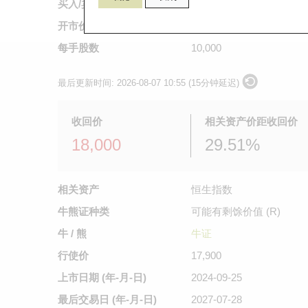
买入/卖出价
0.385
/
0.39
开市价
不适用
每手股数
10,000
最后更新时间:
2026-08-07 10:55 (15分钟延迟)
收回价
相关资产价距收回价
18,000
29.51%
相关资产
恒生指数
牛熊证种类
可能有剩馀价值 (R)
牛 / 熊
牛证
行使价
17,900
上市日期
(年-月-日)
2024-09-25
最后交易日
(年-月-日)
2027-07-28