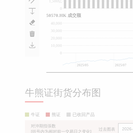
1,500亿
0
50570.HK 成交额
40,000
30,000
20,000
10,000
0
2025/05
2025/07
牛熊证街货分布图
牛证
熊证
已收回产品
对沖期指張数
过去图表
[括号内为相对前一交易日之变化]