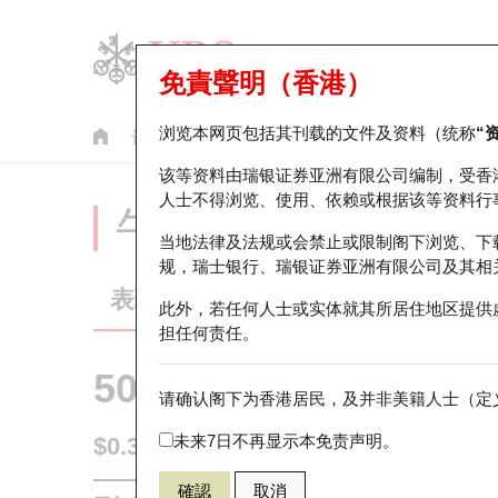
免責聲明（香港）
浏览本网页包括其刊载的文件及资料（统称
“
认股证
牛熊证
美股指数产品
轮证市场统计
该等资料由瑞银证券亚洲有限公司编制，受香
人士不得浏览、使用、依赖或根据该等资料行
牛熊证分析仪
当地法律及法规或会禁止或限制阁下浏览、下
规，瑞士银行、瑞银证券亚洲有限公司及其相
表现
街货统计
比较
此外，若任何人士或实体就其所居住地区提供
担任何责任。
50570 瑞银
牛证
请确认阁下为香港居民，及并非美籍人士（定义
HSI 恒生指
未来7日不再显示本免责声明。
$0.385
即时
確認
取消