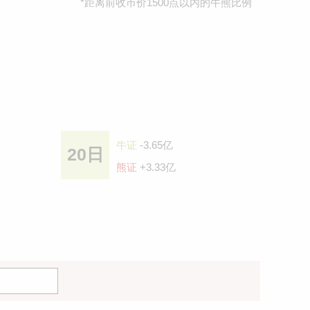
*距离前收巿价1500点以内的牛熊比例
牛证
-3.65亿
20日
熊证
+3.33亿