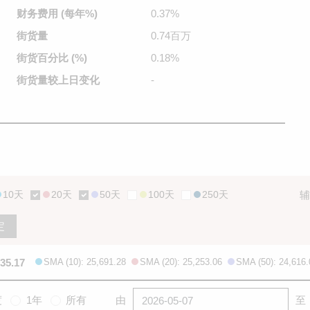
财务费用
(每年%)
0.37%
街货量
0.74百万
街货百分比
(%)
0.18%
街货量较
上日变化
-
10天
20天
50天
100天
250天
辅
定
535.17
SMA (10): 25,691.28
SMA (20): 25,253.06
SMA (50): 24,616.
度
1年
所有
由
至