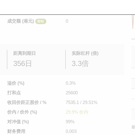
是日最高/最低价
不适用
/
不适用
即时
前收市价
0.385
成交额 (港元)
0
即时
距离到期日
实际杠杆 (倍)
356日
3.3倍
溢价 (%)
0.3%
打和点
25600
收回价距
正股价 / %
7535.1 / 29.51%
价内 / 价外 (%)
29.9% 价内
对冲值 (%)
99%
最
财务费用
0.003