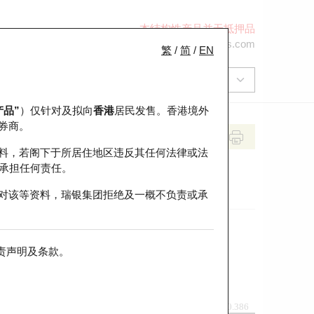
本结构性产品并无抵押品
+852 2971 6668
ol-hkwarrants@ubs.com
繁
/
简
/
EN
产品”
）仅针对及拟向
香港
居民发售。香港境外
券商。
料，若阁下于所居住地区违反其任何法律或法
承担任何责任。
对该等资料，瑞银集团拒绝及一概不负责或承
责声明及条款
。
前收市价
即市走势
0.386