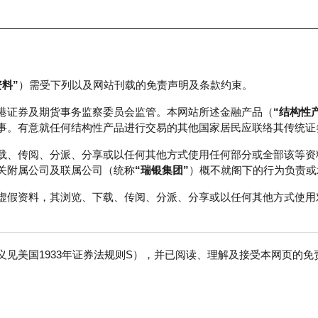
资料”
）需受下列以及网站刊载的免责声明及条款约束。
正股数据及市场统计
瑞银轮证教室
港证券及期货事务监察委员会监管。本网站所述金融产品（
“结构性
事。有意就任何结构性产品进行交易的其他国家居民应联络其传统证
载、传阅、分派、分享或以任何其他方式使用任何部分或全部该等资
关附属公司及联属公司（统称
“瑞银集团”
）概不就阁下的行为负责或
虚假资料，其浏览、下载、传阅、分派、分享或以任何其他方式使用
见美国1933年证券法规则S），并已阅读、理解及接受本网页的
数
免