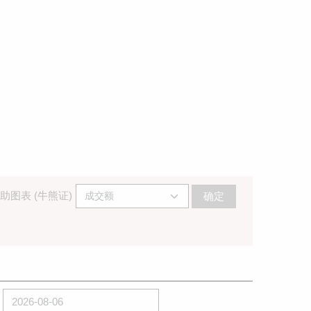
助图表 (牛熊证)
确定