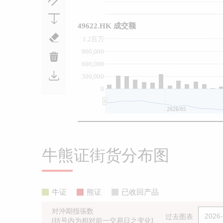
49622.HK 成交额
1.2百万
900,000
600,000
300,000
0
2026/05
牛熊证街货分布图
牛证
熊证
已收回产品
对沖期指張数
过去图表
[括号内为相对前一交易日之变化]