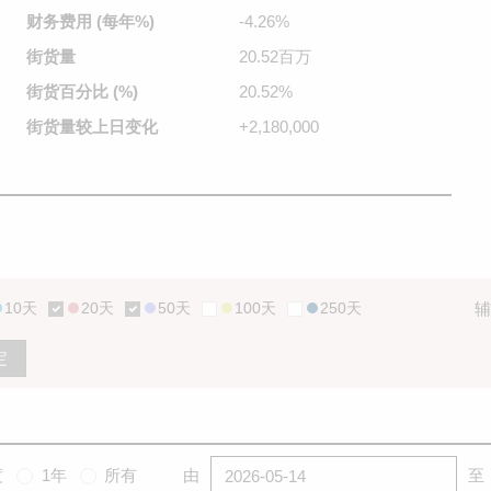
财务费用
(每年%)
-4.26%
街货量
20.52百万
街货百分比
(%)
20.52%
街货量较
上日变化
+2,180,000
10天
20天
50天
100天
250天
辅
定
度
1年
所有
由
至