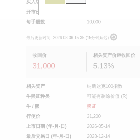
买入/卖出价
0.032
/
0.033
开市价
0.033
每手股数
10,000
最后更新时间:
2026-08-06 15:35 (15分钟延迟)
收回价
相关资产价距收回价
31,000
5.13%
相关资产
纳斯达克100指数
牛熊证种类
可能有剩馀价值 (R)
牛 / 熊
熊证
行使价
31,200
上市日期
(年-月-日)
2026-05-14
最后交易日
(年-月-日)
2028-12-14