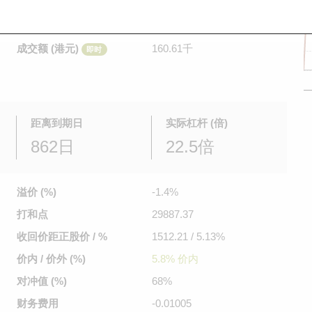
是日最高/最低价
0.033
/
0.032
即时
前收市价
0.026
成交额 (港元)
160.61千
即时
距离到期日
实际杠杆 (倍)
862日
22.5倍
溢价 (%)
-1.4%
打和点
29887.37
收回价距
正股价 / %
1512.21 / 5.13%
价内 / 价外 (%)
5.8% 价内
对冲值 (%)
68%
财务费用
-0.01005