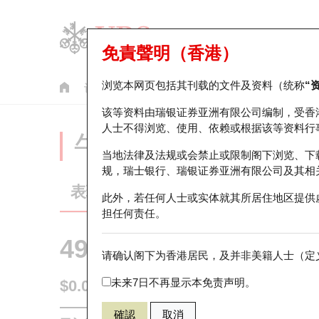
免責聲明（香港）
浏览本网页包括其刊载的文件及资料（统称
“
认股证
牛熊证
美股指数产品
轮证市场统计
该等资料由瑞银证券亚洲有限公司编制，受香
人士不得浏览、使用、依赖或根据该等资料行
牛熊证分析仪
当地法律及法规或会禁止或限制阁下浏览、下
规，瑞士银行、瑞银证券亚洲有限公司及其相
表现
街货统计
比较
此外，若任何人士或实体就其所居住地区提供
担任何责任。
49622 瑞银
熊证
请确认阁下为香港居民，及并非美籍人士（定义
NDX 纳斯达
未来7日不再显示本免责声明。
$0.033
0.007
(+26.92%)
即时
確認
取消