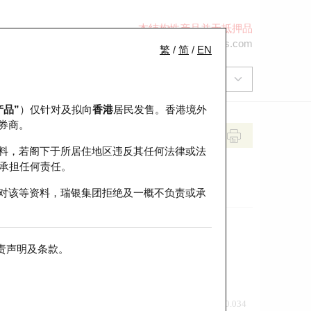
本结构性产品并无抵押品
+852 2971 6668
ol-hkwarrants@ubs.com
繁
/
简
/
EN
产品”
）仅针对及拟向
香港
居民发售。香港境外
券商。
料，若阁下于所居住地区违反其任何法律或法
承担任何责任。
对该等资料，瑞银集团拒绝及一概不负责或承
责声明及条款
。
前收市价
即市走势
0.034