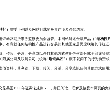
资料”
）需受下列以及网站刊载的免责声明及条款约束。
正股数据及市场统计
瑞银轮证教室
港证券及期货事务监察委员会监管。本网站所述金融产品（
“结构性
事。有意就任何结构性产品进行交易的其他国家居民应联络其传统证
载、传阅、分派、分享或以任何其他方式使用任何部分或全部该等资
关附属公司及联属公司（统称
“瑞银集团”
）概不就阁下的行为负责或
虚假资料，其浏览、下载、传阅、分派、分享或以任何其他方式使用
见美国1933年证券法规则S），并已阅读、理解及接受本网页的
克100指数
免