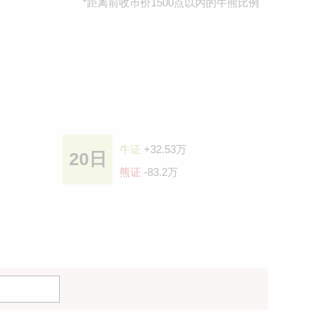
*距离前收巿价1500点以内的牛熊比例
牛证
+32.53万
20日
熊证
-83.2万