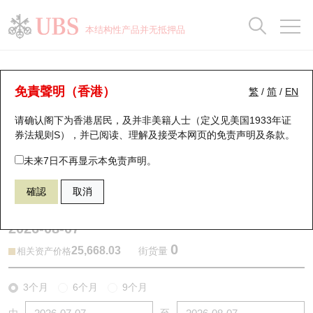
正股数据及市场统计
认股证分析仪
牛熊证分析仪
轮证市场统计
港股通资金流
瑞银轮证教室
认股证
牛熊证
本结构性产品并无抵押品
认股证搜寻
表现
图搜牛熊
表现
十大成交
港股通资金流
十大成交
瑞银轮证教室
牛熊证分析仪
瑞银认股证一览
街货统计
街货统计
十大升幅/跌幅
正股分析仪
持股比重
每月轮证大市专题
牛熊全景快搜
免責聲明（香港）
繁
/
简
/
EN
表现
街货统计
比较
请确认阁下为香港居民，及并非美籍人士（定义见美国1933年证
新发行瑞银认股证
比较
牛熊证搜寻
比较
十大认股证成交分布
二十大活跃股份
显示所有持股比重
轮证专栏
券法规则S），并已阅读、理解及接受本网页的
免责声明及条款
。
即将到期认股证
牛熊证街货分布图
十天股证占大市成交
恒指成份股
讲座及教育短片
69663 瑞银
牛证
未来7日不再显示本免责声明。
HSI 恒生指数
確認
取消
认股证到期结算价查找
正股牛熊证列表
资金流
国指成份股
认股证投资者教育
2026-08-07
认股证分析仪
新发行瑞银牛熊证
街货统计
科指成份股
牛熊证投资者教育
0
25,668.03
街货量
相关资产价格
认股证速算机
已收回牛熊证剩余价值
三十大平均引伸波幅
相关资产沽空
认股证牛熊证常问问题
3个月
6个月
9个月
引伸波幅比较图
即将到期牛熊证
业绩及经济日历