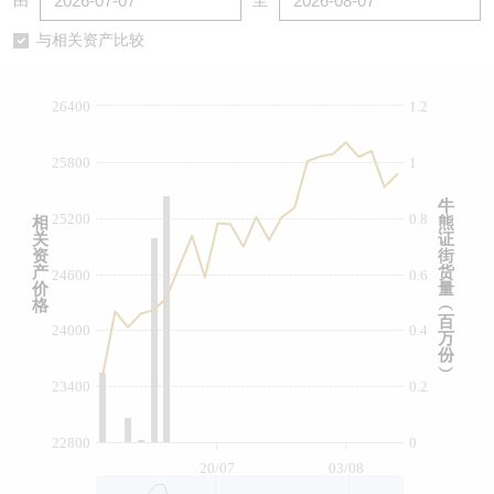
由
至
认股证/牛熊证日志
牛熊证到期结算价查找
中资ETFs溢价比较
与相关资产比较
认股证文件及公告
牛熊证分析仪
AH 股价对照
26400
1.2
认股证文件及公告 (瑞信)
牛熊证速算机
即市板块表现
25800
1
牛熊证文件及公告
ADR
牛
25200
0.8
相
熊
关
证
牛熊证文件及公告 (瑞信)
收市竞价变化
资
街
产
货
24600
0.6
价
量
格
︵
百
24000
0.4
万
份
︶
23400
0.2
22800
0
20/07
03/08